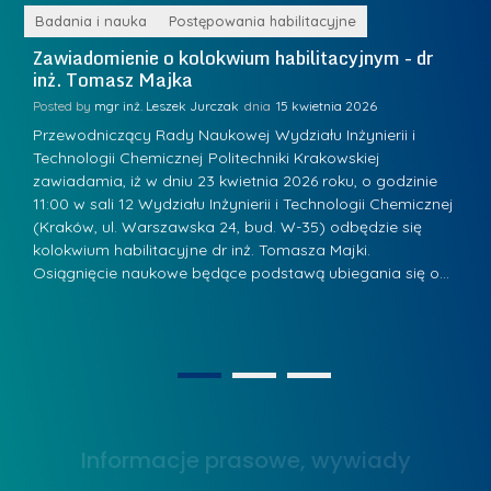
e
r
ne
Badania i nauka
Postępowania habilitacyjne
B
W
i
Zawiadomienie o kolokwium habilitacyjnym - dr
Z
a
inż. Tomasz Majka
i
a
r
K
Posted by
mgr inż. Leszek Jurczak
15 kwietnia 2026
Po
s
u
Przewodniczący Rady Naukowej Wydziału Inżynierii i
P
z
Technologii Chemicznej Politechniki Krakowskiej
Te
r
a
zawiadamia, iż w dniu 23 kwietnia 2026 roku, o godzinie
za
a
.
11:00 w sali 12 Wydziału Inżynierii i Technologii Chemicznej
12
w
ń
(Kraków, ul. Warszawska 24, bud. W-35) odbędzie się
(
s
w
s
kolokwium habilitacyjne dr inż. Tomasza Majki.
ko
k
Osiągnięcie naukowe będące podstawą ubiegania się o…
O
k
L
i
a
i
e
z
d
j
n
e
W
1
2
a
r
y
g
z
s
r
y
Informacje prasowe, wywiady
t
o
w