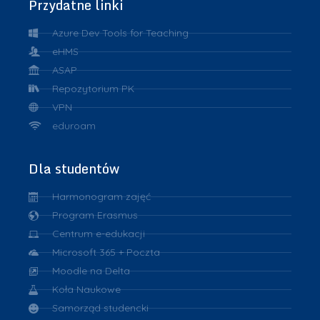
Przydatne linki
Azure Dev Tools for Teaching
eHMS
ASAP
Repozytorium PK
VPN
eduroam
Dla studentów
Harmonogram zajęć
Program Erasmus
Centrum e-edukacji
Microsoft 365 + Poczta
Moodle na Delta
Koła Naukowe
Samorząd studencki