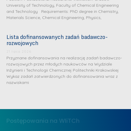
University of Technology, Faculty of Chemical Engineering
and Technology Requirements: PhD degree in Chemistry,
Materials Science, Chemical Engineering, Physics,
Lista dofinansowanych zadań badawczo-
rozwojowych
S
r
21 lipca 2026
e
Przyznane dofinansowania na realizację zadań badawczo-
rozwojowych przez młodych naukowców na Wydziale
b
Inżynierii i Technologii Chemicznej Politechniki Krakowskiej
r
D
Wykaz zadań zatwierdzonych do dofinansowania wraz z
n
nazwiskami
r
e
i
m
n
e
ż
d
.
a
Postępowania na WIiTCh
M
l
a