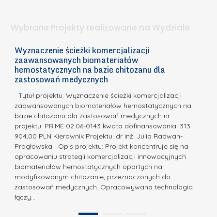
a
i
l
.
ą
a
Wybrane Projekty realizowane na Wydziale
I
c
n
h
Wyznaczenie ścieżki komercjalizacji
2
n
zaawansowanych biomateriałów
e
E
o
hemostatycznych na bazie chitozanu dla
m
c
zastosowań medycznych
w
i
a,
d
a
Tytuł projektu: Wyznaczenie ścieżki komercjalizacji
k
c
zaawansowanych biomateriałów hemostatycznych na
ó
bazie chitozanu dla zastosowań medycznych nr
j
w
projektu: PRIME 02.06-0143 kwota dofinansowania: 313
a
z
904,00 PLN Kierownik Projektu: dr inż. Julia Radwan-
.
Pragłowska Opis projektu: Projekt koncentruje się na
P
N
opracowaniu strategii komercjalizacji innowacyjnych
o
biomateriałów hemostatycznych opartych na
a
l
modyfikowanym chitozanie, przeznaczonych do
t
i
zastosowań medycznych. Opracowywana technologia
u
łączy…
t
r
e