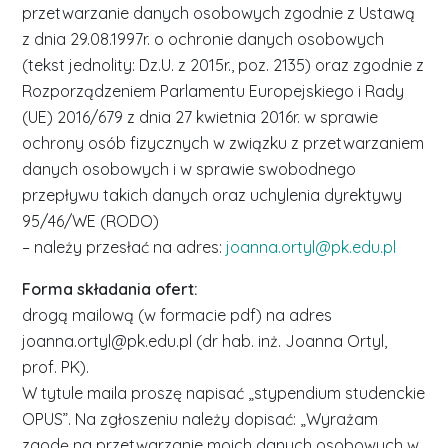
przetwarzanie danych osobowych zgodnie z Ustawą
z dnia 29.08.1997r. o ochronie danych osobowych
(tekst jednolity: Dz.U. z 2015r., poz. 2135) oraz zgodnie z
Rozporządzeniem Parlamentu Europejskiego i Rady
(UE) 2016/679 z dnia 27 kwietnia 2016r. w sprawie
ochrony osób fizycznych w związku z przetwarzaniem
danych osobowych i w sprawie swobodnego
przepływu takich danych oraz uchylenia dyrektywy
95/46/WE (RODO)
– należy przesłać na adres:
joanna.ortyl@pk.edu.pl
Forma składania ofert:
drogą mailową (w formacie pdf) na adres
joanna.ortyl@pk.edu.pl (dr hab. inż. Joanna Ortyl,
prof. PK).
W tytule maila proszę napisać „stypendium studenckie
OPUS”. Na zgłoszeniu należy dopisać: „Wyrażam
zgodę na przetwarzanie moich danych osobowych w