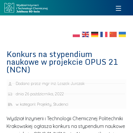
Konkurs na stypendium
naukowe w projekcie OPUS 21
(NCN)
Dodane przez:
mgr inż. Leszek Jurczak
dnia
26 października, 2022
w kategorii:
Projekty
,
Studenci
Wydział Inżynierii i Technologii Chemicznej Politechniki
Krakowskiej ogłasza konkurs na stypendium naukowe