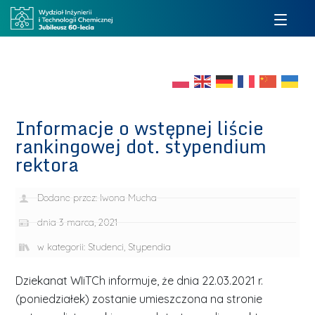
Informacje o wstępnej liście
rankingowej dot. stypendium
rektora
Dodane przez:
Iwona Mucha
dnia
3 marca, 2021
w kategorii:
Studenci
,
Stypendia
Dziekanat WIiTCh informuje, że dnia 22.03.2021 r.
(poniedziałek) zostanie umieszczona na stronie