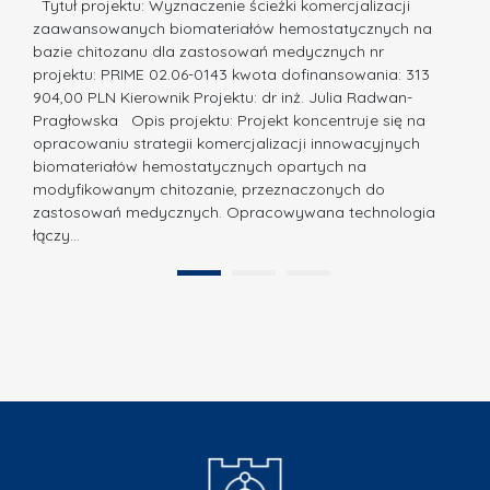
a
Tytuł projektu: Wyznaczenie ścieżki komercjalizacji
k
c
zaawansowanych biomateriałów hemostatycznych na
ó
bazie chitozanu dla zastosowań medycznych nr
j
w
projektu: PRIME 02.06-0143 kwota dofinansowania: 313
a
z
904,00 PLN Kierownik Projektu: dr inż. Julia Radwan-
.
Pragłowska Opis projektu: Projekt koncentruje się na
P
N
opracowaniu strategii komercjalizacji innowacyjnych
o
biomateriałów hemostatycznych opartych na
a
l
modyfikowanym chitozanie, przeznaczonych do
t
i
zastosowań medycznych. Opracowywana technologia
u
łączy…
t
r
e
a
1
2
c
”
h
n
i
k
i