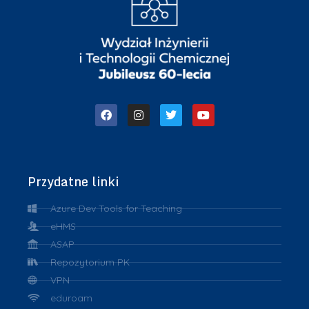
Przydatne linki
Azure Dev Tools for Teaching
eHMS
ASAP
Repozytorium PK
VPN
eduroam