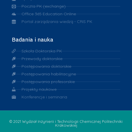
Poczta PK (exchange)
Office 365 Education Online
Portal zarządzania wiedzą - CRIS PK
Badania i nauka
Szkoła Doktorska PK
Przewody doktorskie
Postępowania doktorskie
Postępowania habilitacyjne
Postępowania profesorskie
Projekty naukowe
Konferencje i seminaria
© 2021 Wydział Inżynierii i Technologii Chemicznej Politechniki
Krakowskiej