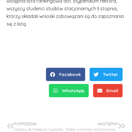
wstępna lista rankingowa dot. stypendium rektora,
wszyscy studenci studiów stacjonarnych II stopnia,
którzy składali wnioski zobowiązani są do zapoznania
się z listą.
Facebook
Twitter
WhatsApp
Email
POPRZEDNI
NASTĘPNY
Wybory do Kolegium Wydziału
Nabór wniosków na finansowanie działalności naukowej