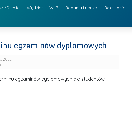
sz 60-lecia
Wydział
WLB
Badania i nauka
Rekrutacja
minu egzaminów dyplomowych
a, 2022
i
terminu egzaminów dyplomowych dla studentów