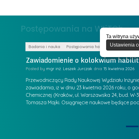
e
g
r
ł
z
o
Postępowania na WIiTCh
y
w
w
Ta witryna uży
s
Z
Ustawienia c
k
Badania i nauka
Postępowania habilitacyjne
a
a
Zawiadomienie o kolokwium habilit
r
l
z
Posted by
mgr inż. Leszek Jurczak
15 kwietnia 2026
a
ą
u
Przewodniczący Rady Naukowej Wydziału Inżynierii
d
r
zawiadamia, iż w dniu 23 kwietnia 2026 roku, o godz
z
Chemicznej (Kraków, ul. Warszawska 24, bud. W-35
e
ie się
a
Tomasza Majki. Osiągnięcie naukowe będące pod
a
n
t
i
k
u
ą
U
I