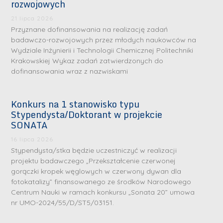
m
n
m
rozwojowych
n
e
ż
e
21 lipca 2026
ż
d
.
d
Przyznane dofinansowania na realizację zadań
.
a
J
a
badawczo-rozwojowych przez młodych naukowców na
M
Wydziale Inżynierii i Technologii Chemicznej Politechniki
l
u
l
a
Krakowskiej Wykaz zadań zatwierdzonych do
e
l
e
dofinansowania wraz z nazwiskami
r
W
i
W
i
a
a
a
a
Konkurs na 1 stanowisko typu
r
R
r
K
Stypendysta/Doktorant w projekcie
s
a
s
SONATA
u
z
d
z
r
16 lipca 2026
a
w
a
a
Stypendysta/stka będzie uczestniczyć w realizacji
w
a
w
projektu badawczego „Przekształcenie czerwonej
ń
s
n
s
gorączki kropek węglowych w czerwony dywan dla
s
k
-
k
fotokatalizy” finansowanego ze środków Narodowego
k
L
Centrum Nauki w ramach konkursu „Sonata 20” umowa
i
P
i
a
i
nr UMO-2024/55/D/ST5/03151.
e
r
e
z
d
j
a
j