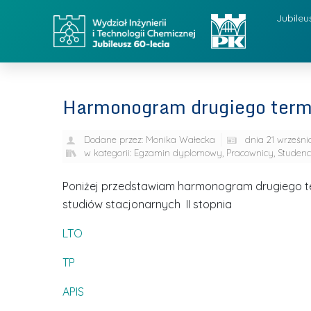
Jubileu
Harmonogram drugiego ter
Dodane przez:
Monika Wałecka
dnia
21 wrześni
w kategorii:
Egzamin dyplomowy
,
Pracownicy
,
Studenc
Poniżej przedstawiam harmonogram drugiego 
studiów stacjonarnych II stopnia
LTO
TP
APIS