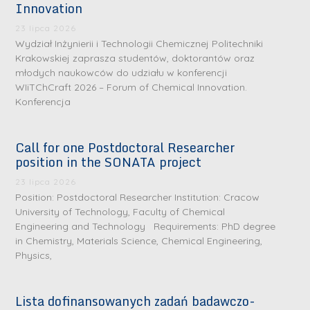
Innovation
23 lipca 2026
Wydział Inżynierii i Technologii Chemicznej Politechniki
Krakowskiej zaprasza studentów, doktorantów oraz
młodych naukowców do udziału w konferencji
WIiTChCraft 2026 – Forum of Chemical Innovation.
Konferencja
Call for one Postdoctoral Researcher
position in the SONATA project
23 lipca 2026
S
S
Position: Postdoctoral Researcher Institution: Cracow
r
r
University of Technology, Faculty of Chemical
e
e
Engineering and Technology Requirements: PhD degree
b
b
in Chemistry, Materials Science, Chemical Engineering,
Physics,
r
D
r
D
n
r
n
r
e
i
e
Lista dofinansowanych zadań badawczo-
i