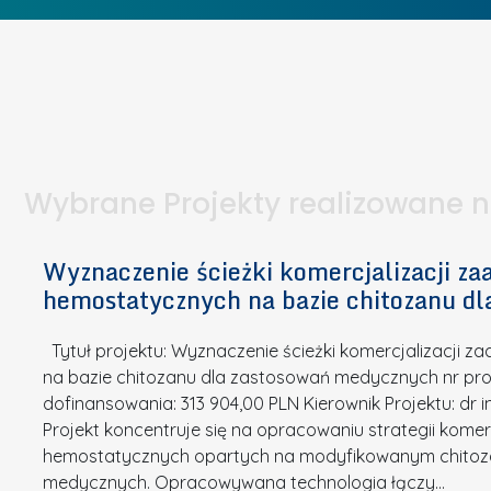
o
c
I
e
b
z
W
t
i
e
I
a
e
l
S
p
t
n
d
u
a
i
l
k
.
ą
a
o
Wybrane Projekty realizowane 
I
c
n
n
h
k
n
Wyznaczenie ścieżki komercjalizacji 
e
u
o
hemostatycznych na bazie chitozanu d
m
r
w
i
s
a
Tytuł projektu: Wyznaczenie ścieżki komercjalizacji
k
u
c
na bazie chitozanu dla zastosowań medycznych nr proj
ó
o
j
dofinansowania: 313 904,00 PLN Kierownik Projektu: dr 
w
N
Projekt koncentruje się na opracowaniu strategii kome
a
z
a
hemostatycznych opartych na modyfikowanym chitoz
.
P
g
medycznych. Opracowywana technologia łączy…
N