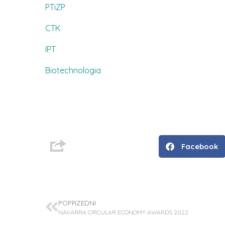
PTiZP
CTK
IPT
Biotechnologia
Facebook
D
r
POPRZEDNI
i
NAVARRA CIRCULAR ECONOMY AWARDS 2022