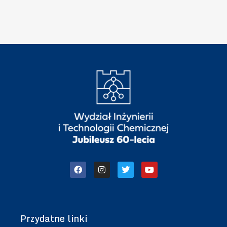
”
h
n
i
k
i
Przydatne linki