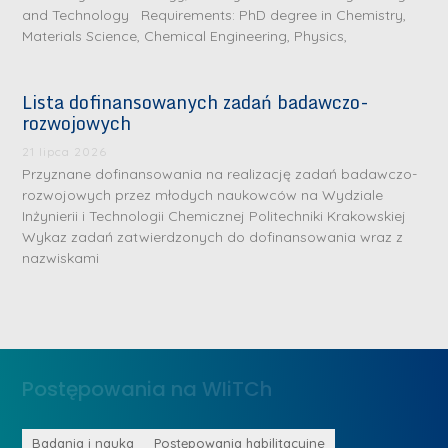
and Technology Requirements: PhD degree in Chemistry,
Materials Science, Chemical Engineering, Physics,
Lista dofinansowanych zadań badawczo-
rozwojowych
S
r
21 lipca 2026
e
Przyznane dofinansowania na realizację zadań badawczo-
rozwojowych przez młodych naukowców na Wydziale
b
Inżynierii i Technologii Chemicznej Politechniki Krakowskiej
r
D
Wykaz zadań zatwierdzonych do dofinansowania wraz z
n
nazwiskami
r
e
i
m
n
e
ż
d
.
a
Postępowania na WIiTCh
M
l
a
e
r
ne
Badania i nauka
Postępowania habilitacyjne
B