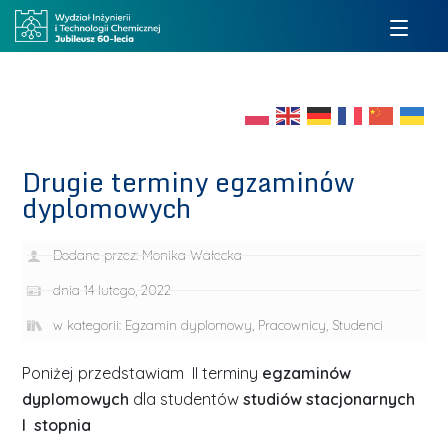
Drugie terminy egzaminów
dyplomowych
Dodane przez:
Monika Wałecka
dnia
14 lutego, 2022
w kategorii:
Egzamin dyplomowy
,
Pracownicy
,
Studenci
Poniżej przedstawiam II terminy
egzaminów
dyplomowych
dla studentów
studiów stacjonarnych
I stopnia