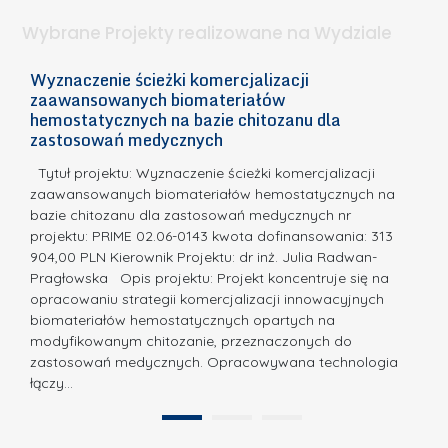
.
ą
a
Wybrane Projekty realizowane na Wydziale
I
c
n
h
Wyznaczenie ścieżki komercjalizacji
2
n
zaawansowanych biomateriałów
e
E
o
hemostatycznych na bazie chitozanu dla
m
c
zastosowań medycznych
w
i
a,
d
a
Tytuł projektu: Wyznaczenie ścieżki komercjalizacji
k
c
zaawansowanych biomateriałów hemostatycznych na
ó
bazie chitozanu dla zastosowań medycznych nr
j
w
projektu: PRIME 02.06-0143 kwota dofinansowania: 313
a
z
904,00 PLN Kierownik Projektu: dr inż. Julia Radwan-
.
Pragłowska Opis projektu: Projekt koncentruje się na
P
N
opracowaniu strategii komercjalizacji innowacyjnych
o
biomateriałów hemostatycznych opartych na
a
l
modyfikowanym chitozanie, przeznaczonych do
t
i
zastosowań medycznych. Opracowywana technologia
u
łączy…
t
r
e
a
1
2
c