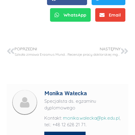
WhatsApp
Email
POPRZEDNI
NASTĘPNY
Szkoła zimowa Erasmus Mundus Bioref 21-25 lutego 2022
Recenzje pracy doktorskiej mgr inż. Pauliny Radzik
Monika Wałecka
Specjalista ds. egzaminu
dyplomowego
Kontakt:
monika.walecka@pk.edu.pl
,
tel.: +48 12 628 21 71.