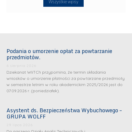
Wszystkie wpisy
Podania o umorzenie opłat za powtarzanie
przedmiotów.
6 sierpnia 2026
Dziekanat WIiTCh przypomina, że termin składania
wniosków o umorzenie płatności za powtarzane przedmioty
w semestrze letnim w roku akademickim 2025/2026 jest do
07.09.2026 r. (poniedziałek).
Asystent ds. Bezpieczeństwa Wybuchowego –
GRUPA WOLFF
29 lipca 2026
Do naszego Działu Analiz Technicznych i