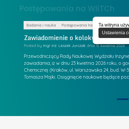
o
Postępowania na WIiTCh
y
w
w
s
Z
Ta witryna uży
k
Badania i nauka
Postępowania habilitacyjne
a
Ustawienia c
a
Zawiadomienie o kolokwium habilit
r
l
z
Posted by
mgr inż. Leszek Jurczak
15 kwietnia 2026
a
ą
u
Przewodniczący Rady Naukowej Wydziału Inżynierii
d
r
zawiadamia, iż w dniu 23 kwietnia 2026 roku, o godz
z
Chemicznej (Kraków, ul. Warszawska 24, bud. W-35
e
ie się
a
Tomasza Majki. Osiągnięcie naukowe będące pod
a
n
t
i
k
u
ą
U
I
c
e
z
t
e