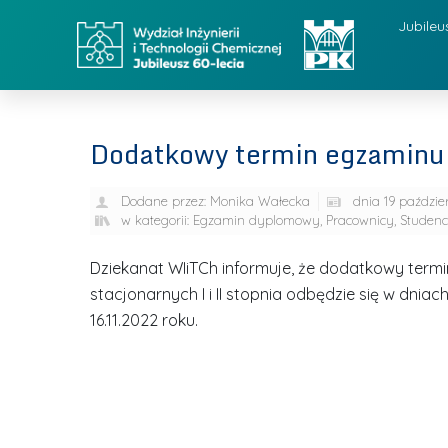
Jubileu
Dodatkowy termin egzamin
Dodane przez:
Monika Wałecka
dnia
19 paździe
w kategorii:
Egzamin dyplomowy
,
Pracownicy
,
Studenc
Dziekanat WIiTCh informuje, że dodatkowy ter
stacjonarnych I i II stopnia odbędzie się w dnia
16.11.2022 roku.