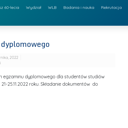
sz 60-lecia
Wydział
WLB
Badania i nauka
Rekrutacja
u dyplomowego
rnika, 2022
i
min egzaminu dyplomowego dla studentów studiów
ch 21-25.11.2022 roku. Składanie dokumentów do