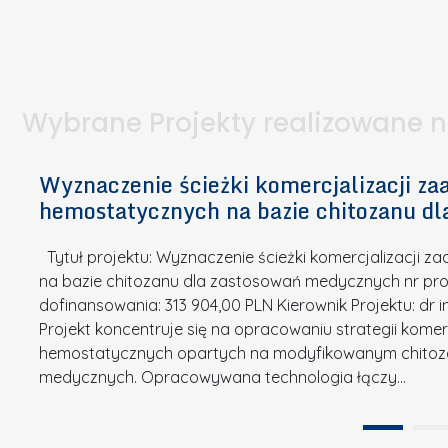
I
a
e
l
S
p
t
n
d
u
a
i
l
k
.
ą
a
o
Wybrane Projekty realizowane 
I
c
n
n
h
k
n
Wyznaczenie ścieżki komercjalizacji 
e
u
o
hemostatycznych na bazie chitozanu d
m
r
w
i
s
a
Tytuł projektu: Wyznaczenie ścieżki komercjalizacji
k
u
c
na bazie chitozanu dla zastosowań medycznych nr proj
ó
o
j
dofinansowania: 313 904,00 PLN Kierownik Projektu: dr 
w
N
Projekt koncentruje się na opracowaniu strategii kome
a
z
a
hemostatycznych opartych na modyfikowanym chitoz
.
P
g
medycznych. Opracowywana technologia łączy…
N
o
r
a
l
o
t