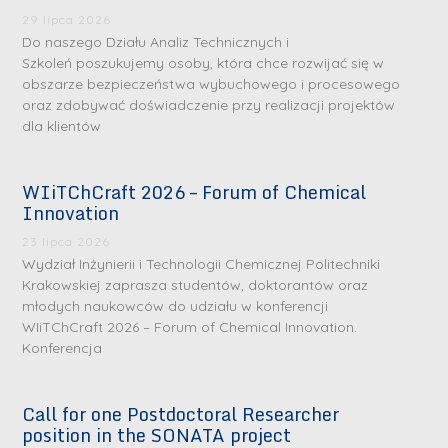
29 lipca 2026
Do naszego Działu Analiz Technicznych i
Szkoleń poszukujemy osoby, która chce rozwijać się w
obszarze bezpieczeństwa wybuchowego i procesowego
oraz zdobywać doświadczenie przy realizacji projektów
dla klientów
WIiTChCraft 2026 – Forum of Chemical
S
S
Innovation
r
r
23 lipca 2026
e
e
Wydział Inżynierii i Technologii Chemicznej Politechniki
b
b
Krakowskiej zaprasza studentów, doktorantów oraz
młodych naukowców do udziału w konferencji
r
D
r
D
WIiTChCraft 2026 – Forum of Chemical Innovation.
n
r
n
r
Konferencja
e
i
e
i
m
n
m
n
Call for one Postdoctoral Researcher
e
ż
e
ż
position in the SONATA project
d
.
d