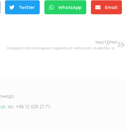
Twitter
WhatsApp
Email
NASTĘPNY
Wstępna lista rankingowa stypendium rektora dla studentów studiów stacjonarnych I i II stopnia.
S
r
e
b
r
D
mowego
D
n
r
.pl
, tel.: +48 12 628 21 71.
r
e
i
i
m
n
n
e
ż
ż
d
.