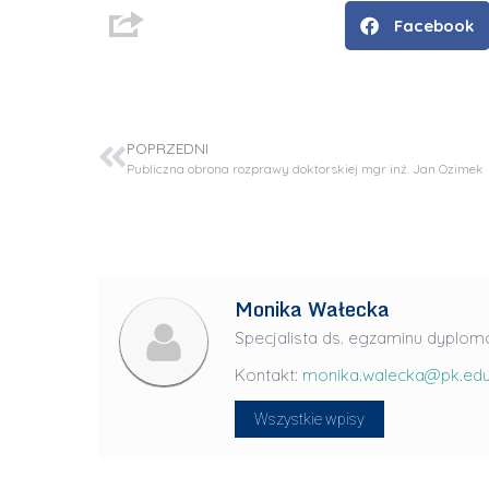
Facebook
POPRZEDNI
Publiczna obrona rozprawy doktorskiej mgr inż. Jan Ozimek
Monika Wałecka
D
Specjalista ds. egzaminu dyplo
r
Kontakt:
monika.walecka@pk.edu
i
Wszystkie wpisy
n
ż
.