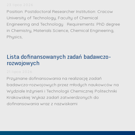
.
a
J
a
23 lipca 2026
M
Position: Postdoctoral Researcher Institution: Cracow
l
u
l
a
University of Technology, Faculty of Chemical
e
l
e
Engineering and Technology Requirements: PhD degree
r
W
i
W
in Chemistry, Materials Science, Chemical Engineering,
i
a
a
a
Physics,
a
r
R
r
K
s
a
s
Lista dofinansowanych zadań badawczo-
u
z
d
z
rozwojowych
r
a
w
a
a
21 lipca 2026
w
a
w
Przyznane dofinansowania na realizację zadań
ń
s
n
s
badawczo-rozwojowych przez młodych naukowców na
s
k
-
k
Wydziale Inżynierii i Technologii Chemicznej Politechniki
k
L
Krakowskiej Wykaz zadań zatwierdzonych do
i
P
i
a
i
dofinansowania wraz z nazwiskami
e
r
e
z
d
j
a
j
n
e
W
g
W
a
r
y
ł
y
g
z