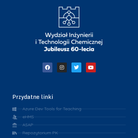
Przydatne linki
Azure Dev Tools for Teaching
eHMS
ASAP
Repozytorium PK