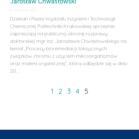
Jarosław Chwastowski
6 kwietnia 2017
Dziekan i Rada Wydziału Inżynierii i Technologii
Chemicznej Politechniki Krakowskiej uprzejmie
zapraszają na publiczną obronę rozprawy
doktorskiej mgr inż. Jarosława Chwastowskiego na
temat „Procesy bioremediacji toksycznych
związków chromu z użyciem mikroorganizmów
oraz materii organicznej”, która odbędzie się w dniu
20 …
1
2
3
4
5