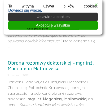
Dziekan i Rada Wydziału Inżynierii i Technologii
Ta witryna używa plików cookies.
Chemicznej Politechniki Krakowskiej uprzejmie
Dowiedz się więcej.
zapraszają na publiczną obronę rozprawy
Ustawienia cookies
doktorskiej
mgr inż. Grzegorza Kurowskiego
na
temat
„Możliwości zastosowania produktów
Akceptuję wszystkie
Obsługiwane przez
WPLP Compliance Platform
ubocznych przemysłu chemicznego w
otrzymywaniu ekologicznych preparatów do
usuwania powłok lakierniczych”,
która odbędzie się
…
Obrona rozprawy doktorskiej – mgr inż.
Magdalena Malinowska
9 czerwca 2017
Dziekan i Rada Wydziału Inżynierii i Technologii
Chemicznej Politechniki Krakowskiej uprzejmie
zapraszają na publiczną obronę rozprawy
doktorskiej
mgr inż. Magdaleny Malinowskiej
na
temat
„Synteza i badanie właściwości estrów