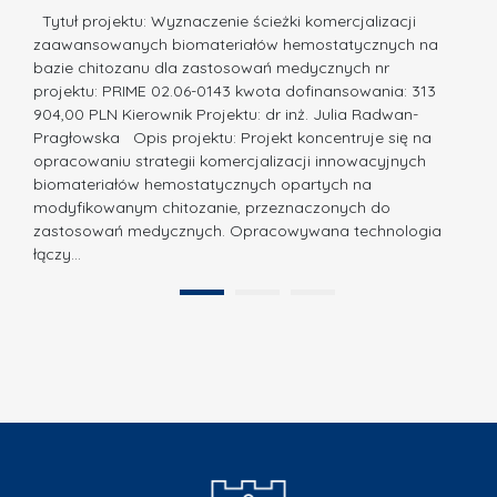
i
a,
d
a
Tytuł projektu: Wyznaczenie ścieżki komercjalizacji
k
c
zaawansowanych biomateriałów hemostatycznych na
ó
bazie chitozanu dla zastosowań medycznych nr
j
w
projektu: PRIME 02.06-0143 kwota dofinansowania: 313
a
z
904,00 PLN Kierownik Projektu: dr inż. Julia Radwan-
.
Pragłowska Opis projektu: Projekt koncentruje się na
P
N
opracowaniu strategii komercjalizacji innowacyjnych
o
biomateriałów hemostatycznych opartych na
a
l
modyfikowanym chitozanie, przeznaczonych do
t
i
zastosowań medycznych. Opracowywana technologia
u
łączy…
t
r
e
a
1
2
c
”
h
n
i
k
i