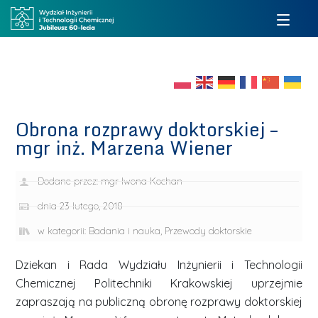
Obrona rozprawy doktorskiej –
mgr inż. Marzena Wiener
Dodane przez:
mgr Iwona Kochan
dnia
23 lutego, 2018
w kategorii:
Badania i nauka
,
Przewody doktorskie
Dziekan i Rada Wydziału Inżynierii i Technologii
Chemicznej Politechniki Krakowskiej uprzejmie
zapraszają na publiczną obronę rozprawy doktorskiej