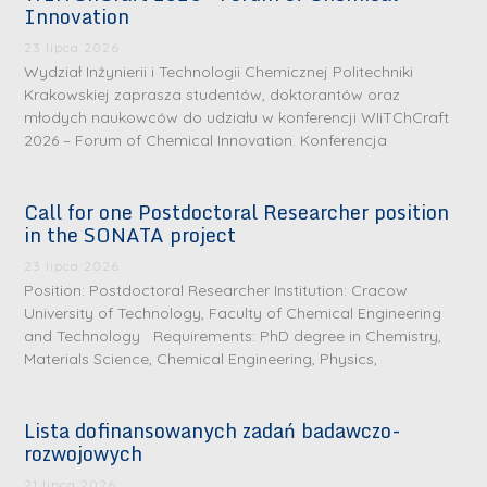
Innovation
23 lipca 2026
Wydział Inżynierii i Technologii Chemicznej Politechniki
Krakowskiej zaprasza studentów, doktorantów oraz
młodych naukowców do udziału w konferencji WIiTChCraft
2026 – Forum of Chemical Innovation. Konferencja
Call for one Postdoctoral Researcher position
in the SONATA project
23 lipca 2026
Position: Postdoctoral Researcher Institution: Cracow
University of Technology, Faculty of Chemical Engineering
and Technology Requirements: PhD degree in Chemistry,
Materials Science, Chemical Engineering, Physics,
Lista dofinansowanych zadań badawczo-
rozwojowych
S
r
21 lipca 2026