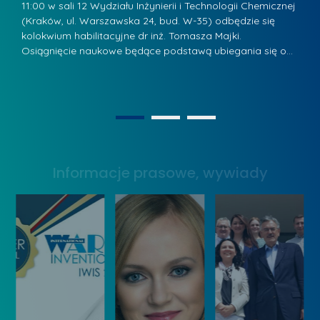
a
.
11:00 w sali 12 Wydziału Inżynierii i Technologii Chemicznej
12
w
ń
(Kraków, ul. Warszawska 24, bud. W-35) odbędzie się
(
s
w
s
kolokwium habilitacyjne dr inż. Tomasza Majki.
ko
k
Osiągnięcie naukowe będące podstawą ubiegania się o…
O
k
L
i
a
i
e
z
d
j
n
e
W
1
2
a
r
y
g
z
s
r
y
Informacje prasowe, wywiady
t
o
w
a
d
Z
w
ą
a
y
k
r
W
o
z
y
n
ą
n
k
d
a
u
z