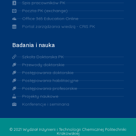
Spis pracowników PK
Poczta PK (exchange)
Office 365 Education Online
Portal zarządzania wiedzą - CRIS PK
Badania i nauka
Szkoła Doktorska PK
Przewody doktorskie
Postępowania doktorskie
Postępowania habilitacyjne
Postępowania profesorskie
Projekty naukowe
Konferencje i seminaria
© 2021 Wydział Inżynierii i Technologii Chemicznej Politechniki
Krakowskiej