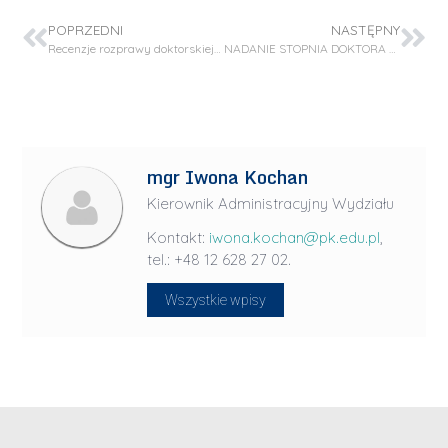
POPRZEDNI
NASTĘPNY
Recenzje rozprawy doktorskiej – mgr inż. Agnieszka Kącka-Zych
NADANIE STOPNIA DOKTORA HABILITOWANEGO – DR INŻ. PRZEMYSŁAW JODŁOWSKI
mgr Iwona Kochan
Kierownik Administracyjny Wydziału
Kontakt:
iwona.kochan@pk.edu.pl
,
tel.: +48 12 628 27 02.
Wszystkie wpisy