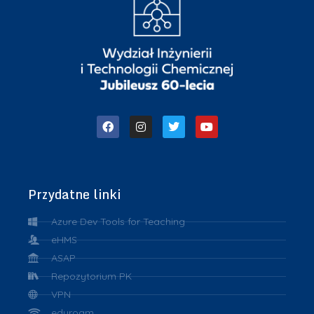
Przydatne linki
Azure Dev Tools for Teaching
eHMS
ASAP
Repozytorium PK
VPN
eduroam