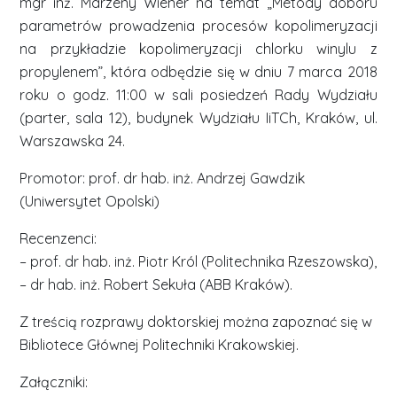
mgr inż. Marzeny Wiener na temat „Metody doboru
parametrów prowadzenia procesów kopolimeryzacji
na przykładzie kopolimeryzacji chlorku winylu z
propylenem”, która odbędzie się w dniu 7 marca 2018
roku o godz. 11:00 w sali posiedzeń Rady Wydziału
(parter, sala 12), budynek Wydziału IiTCh, Kraków, ul.
Warszawska 24.
Promotor: prof. dr hab. inż. Andrzej Gawdzik
(Uniwersytet Opolski)
Recenzenci:
– prof. dr hab. inż. Piotr Król (Politechnika Rzeszowska),
– dr hab. inż. Robert Sekuła (ABB Kraków).
Z treścią rozprawy doktorskiej można zapoznać się w
Bibliotece Głównej Politechniki Krakowskiej.
Załączniki: