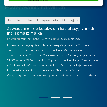
.
J
Postępowania na WIiTCh
M
u
a
l
r
ne
Badania i nauka
Postępowania habilitacyjne
B
i
i
Zawiadomienie o kolokwium habilitacyjnym - dr
Z
a
inż. Tomasz Majka
i
a
R
K
Posted by
mgr inż. Leszek Jurczak
15 kwietnia 2026
Po
a
u
Przewodniczący Rady Naukowej Wydziału Inżynierii i
P
d
Technologii Chemicznej Politechniki Krakowskiej
Te
r
w
zawiadamia, iż w dniu 23 kwietnia 2026 roku, o godzinie
za
a
.
11:00 w sali 12 Wydziału Inżynierii i Technologii Chemicznej
12
a
ń
(Kraków, ul. Warszawska 24, bud. W-35) odbędzie się
(
n
w
s
kolokwium habilitacyjne dr inż. Tomasza Majki.
ko
-
Osiągnięcie naukowe będące podstawą ubiegania się o…
O
k
L
P
a
i
r
z
d
a
n
e
g
1
2
a
r
ł