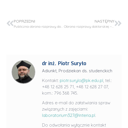
POPRZEDNI
NASTĘPNY
Publiczna obrona rozprawy doktorskiej – mgr inż. Damian Kułaga
Obrona rozprawy doktorskiej – mgr Emila Hola
dr inż. Piotr Suryło
Adiunkt, Prodziekan ds. studenckich
Kontakt:
piotr.surylo@pk.edu.pl
, tel.:
+48 12 628 25 71, +48 12 628 27 07,
kom.: 796 368 745.
Adres e-mail do załatwiania spraw
związanych z zajęciami:
laboratorium327@interia.pl
.
Do odwołania wyłącznie kontakt