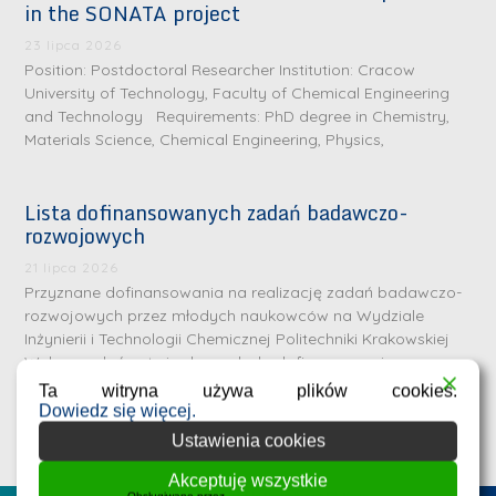
in the SONATA project
23 lipca 2026
Position: Postdoctoral Researcher Institution: Cracow
University of Technology, Faculty of Chemical Engineering
and Technology Requirements: PhD degree in Chemistry,
Materials Science, Chemical Engineering, Physics,
Lista dofinansowanych zadań badawczo-
rozwojowych
21 lipca 2026
Przyznane dofinansowania na realizację zadań badawczo-
rozwojowych przez młodych naukowców na Wydziale
Inżynierii i Technologii Chemicznej Politechniki Krakowskiej
D
D
Wykaz zadań zatwierdzonych do dofinansowania wraz z
r
nazwiskami
r
Ta witryna używa plików cookies.
i
Dowiedz się więcej.
i
n
Ustawienia cookies
n
ż
ż
Akceptuję wszystkie
.
Obsługiwane przez
WPLP Compliance Platform