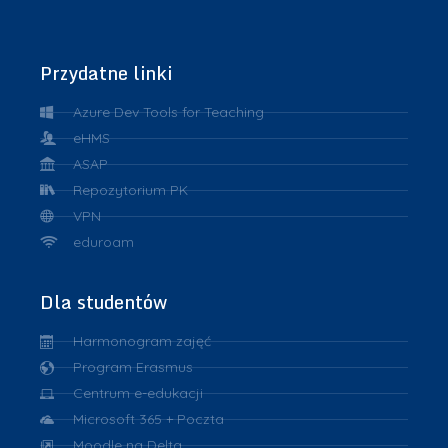
Przydatne linki
Azure Dev Tools for Teaching
eHMS
ASAP
Repozytorium PK
VPN
eduroam
Dla studentów
Harmonogram zajęć
Program Erasmus
Centrum e-edukacji
Microsoft 365 + Poczta
Moodle na Delta