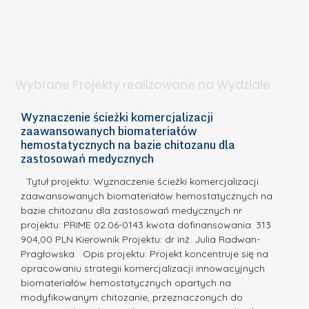
a
e
l
p
t
n
u
a
i
k
.
ą
o
Wybrane Projekty realizowane na Wydziale
I
n
n
k
Wyznaczenie ścieżki komercjalizacji
2
n
zaawansowanych biomateriałów
u
E
o
hemostatycznych na bazie chitozanu dla
r
c
zastosowań medycznych
w
s
a,
d
a
Tytuł projektu: Wyznaczenie ścieżki komercjalizacji
u
c
zaawansowanych biomateriałów hemostatycznych na
o
bazie chitozanu dla zastosowań medycznych nr
j
N
projektu: PRIME 02.06-0143 kwota dofinansowania: 313
a
a
904,00 PLN Kierownik Projektu: dr inż. Julia Radwan-
.
Pragłowska Opis projektu: Projekt koncentruje się na
g
N
opracowaniu strategii komercjalizacji innowacyjnych
r
biomateriałów hemostatycznych opartych na
a
o
modyfikowanym chitozanie, przeznaczonych do
t