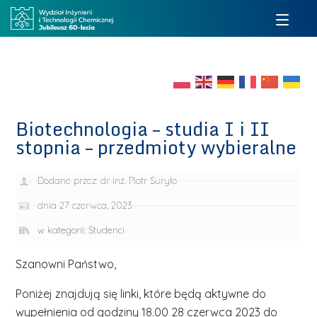
Biotechnologia – studia I i II
stopnia – przedmioty wybieralne
Dodane przez:
dr inż. Piotr Suryło
dnia
27 czerwca, 2023
w kategorii:
Studenci
Szanowni Państwo,
Poniżej znajdują się linki, które będą aktywne do
wypełnienia od godziny 18.00 28 czerwca 2023 do