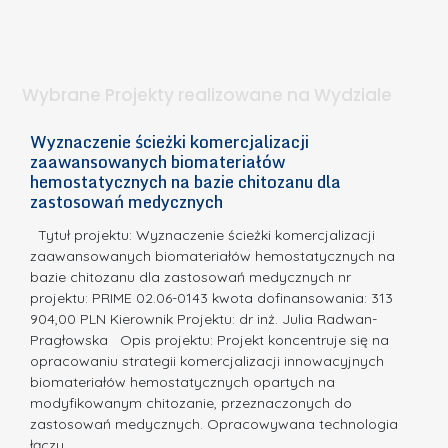
S
t
n
d
a
i
l
.
ą
a
Wybrane Projekty realizowane na Wydziale
I
c
n
h
Wyznaczenie ścieżki komercjalizacji
2
n
zaawansowanych biomateriałów
e
E
o
hemostatycznych na bazie chitozanu dla
m
c
zastosowań medycznych
w
i
a,
d
a
Tytuł projektu: Wyznaczenie ścieżki komercjalizacji
k
c
zaawansowanych biomateriałów hemostatycznych na
ó
bazie chitozanu dla zastosowań medycznych nr
j
w
projektu: PRIME 02.06-0143 kwota dofinansowania: 313
a
z
904,00 PLN Kierownik Projektu: dr inż. Julia Radwan-
.
Pragłowska Opis projektu: Projekt koncentruje się na
P
N
opracowaniu strategii komercjalizacji innowacyjnych
o
biomateriałów hemostatycznych opartych na
a
l
modyfikowanym chitozanie, przeznaczonych do
t
i
zastosowań medycznych. Opracowywana technologia
u
łączy…