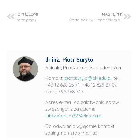
POPRZEDNI
NASTĘPNY
Oferta pracy
Oferta stażu w Firmie Selvita dla absolwentów I stopnia
dr inż. Piotr Suryło
Adiunkt, Prodziekan ds. studenckich
Kontakt:
piotr.surylo@pk.edu.pl
, tel.:
+48 12 628 25 71, +48 12 628 27 07,
kom.: 796 368 745.
Adres e-mail do załatwiania spraw
związanych z zajęciami:
laboratorium327@interia.pl
.
Do odwołania wyłącznie kontakt
zdalny: non stop mail lub