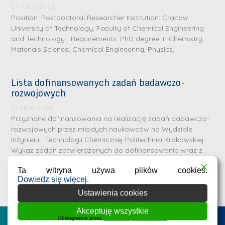
23 lipca 2026
Position: Postdoctoral Researcher Institution: Cracow
University of Technology, Faculty of Chemical Engineering
and Technology Requirements: PhD degree in Chemistry,
Materials Science, Chemical Engineering, Physics,
Lista dofinansowanych zadań badawczo-
rozwojowych
S
r
21 lipca 2026
e
Przyznane dofinansowania na realizację zadań badawczo-
rozwojowych przez młodych naukowców na Wydziale
b
Inżynierii i Technologii Chemicznej Politechniki Krakowskiej
r
D
Wykaz zadań zatwierdzonych do dofinansowania wraz z
n
nazwiskami
r
e
Ta witryna używa plików cookies.
i
Dowiedz się więcej.
m
n
Ustawienia cookies
e
ż
d
Akceptuję wszystkie
.
Obsługiwane przez
WPLP Compliance Platform
a