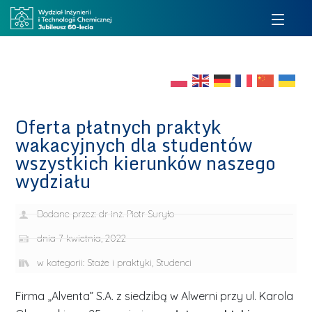
Oferta płatnych praktyk
wakacyjnych dla studentów
wszystkich kierunków naszego
wydziału
Dodane przez:
dr inż. Piotr Suryło
dnia
7 kwietnia, 2022
w kategorii:
Staże i praktyki
,
Studenci
Firma „Alventa” S.A. z siedzibą w Alwerni przy ul. Karola