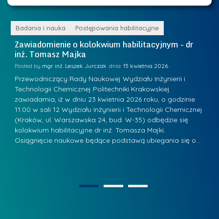
Postępowania na WIiTCh
M
l
a
e
r
ne
Badania i nauka
Postępowania habilitacyjne
B
W
i
Zawiadomienie o kolokwium habilitacyjnym - dr
Z
a
inż. Tomasz Majka
i
a
r
K
Posted by
mgr inż. Leszek Jurczak
15 kwietnia 2026
Po
s
u
Przewodniczący Rady Naukowej Wydziału Inżynierii i
P
z
Technologii Chemicznej Politechniki Krakowskiej
Te
r
a
zawiadamia, iż w dniu 23 kwietnia 2026 roku, o godzinie
za
a
.
11:00 w sali 12 Wydziału Inżynierii i Technologii Chemicznej
12
w
ń
(Kraków, ul. Warszawska 24, bud. W-35) odbędzie się
(
s
w
s
kolokwium habilitacyjne dr inż. Tomasza Majki.
ko
k
Osiągnięcie naukowe będące podstawą ubiegania się o…
O
k
L
i
a
i
e
z
d
j
n
e
W
1
2
a
r
y
g
z
s