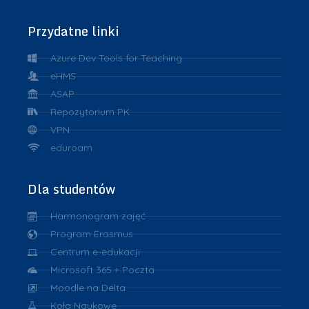
Przydatne linki
Azure Dev Tools for Teaching
eHMS
ASAP
Repozytorium PK
VPN
eduroam
Dla studentów
Harmonogram zajęć
Program Erasmus
Centrum e-edukacji
Microsoft 365 + Poczta
Moodle na Delta
Koła Naukowe