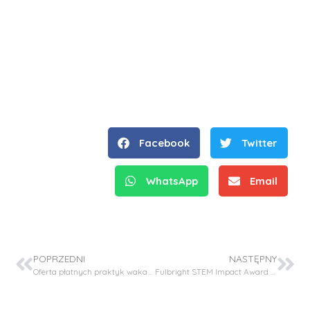
Facebook
Twitter
WhatsApp
Email
POPRZEDNI
NASTĘPNY
Oferta płatnych praktyk wakacyjnych dla studentów wszystkich kierunków naszego wydziału
Fulbright STEM Impact Award 2022-23