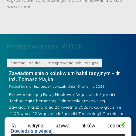
D
Wykaz zadań zatwierdzonych do dofinansowania wraz z
n
nazwiskami
r
e
i
m
n
e
ż
d
.
a
Postępowania na WIiTCh
M
l
a
e
r
ne
Badania i nauka
Postępowania habilitacyjne
B
W
i
Zawiadomienie o kolokwium habilitacyjnym - dr
Z
a
inż. Tomasz Majka
i
a
r
K
Posted by
mgr inż. Leszek Jurczak
15 kwietnia 2026
Po
s
u
Przewodniczący Rady Naukowej Wydziału Inżynierii i
P
z
Technologii Chemicznej Politechniki Krakowskiej
Te
r
a
zawiadamia, iż w dniu 23 kwietnia 2026 roku, o godzinie
za
a
.
11:00 w sali 12 Wydziału Inżynierii i Technologii Chemicznej
12
w
ń
(Kraków, ul. Warszawska 24, bud. W-35) odbędzie się
(
s
w
Ta witryna używa plików cookies.
s
kolokwium habilitacyjne dr inż. Tomasza Majki.
ko
k
Dowiedz się więcej.
Osiągnięcie naukowe będące podstawą ubiegania się o…
O
k
L