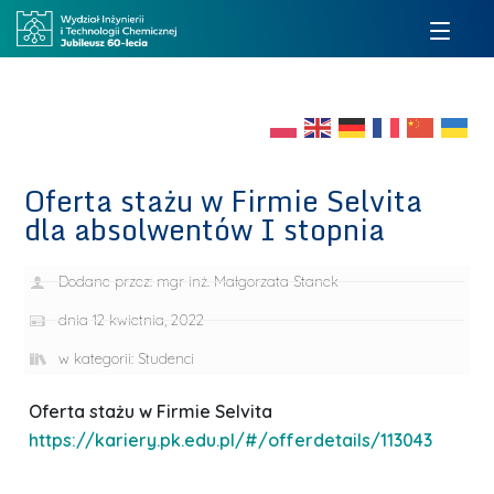
Oferta stażu w Firmie Selvita
dla absolwentów I stopnia
Dodane przez:
mgr inż. Małgorzata Stanek
dnia
12 kwietnia, 2022
w kategorii:
Studenci
Oferta stażu w Firmie Selvita
https://kariery.pk.edu.pl/#/offerdetails/113043