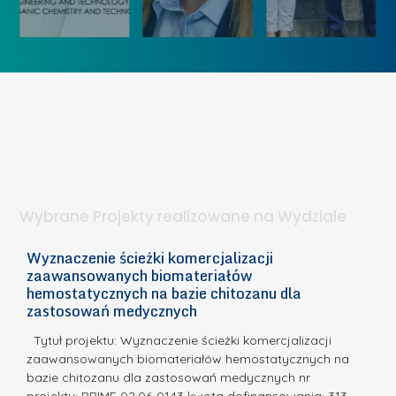
k
„
u
ó
K
U
w
o
c
I
b
z
W
i
e
I
e
l
S
t
n
d
a
i
l
.
ą
a
Wybrane Projekty realizowane na Wydziale
I
c
n
h
Wyznaczenie ścieżki komercjalizacji
2
n
zaawansowanych biomateriałów
e
E
o
hemostatycznych na bazie chitozanu dla
m
c
zastosowań medycznych
w
i
a,
d
a
Tytuł projektu: Wyznaczenie ścieżki komercjalizacji
k
c
zaawansowanych biomateriałów hemostatycznych na
ó
bazie chitozanu dla zastosowań medycznych nr
j
w
projektu: PRIME 02.06-0143 kwota dofinansowania: 313