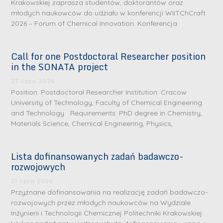
Krakowskiej zaprasza studentów, doktorantów oraz
młodych naukowców do udziału w konferencji WIiTChCraft
2026 – Forum of Chemical Innovation. Konferencja
Call for one Postdoctoral Researcher position
in the SONATA project
23 lipca 2026
Position: Postdoctoral Researcher Institution: Cracow
University of Technology, Faculty of Chemical Engineering
and Technology Requirements: PhD degree in Chemistry,
Materials Science, Chemical Engineering, Physics,
Lista dofinansowanych zadań badawczo-
rozwojowych
S
r
21 lipca 2026
e
Przyznane dofinansowania na realizację zadań badawczo-
rozwojowych przez młodych naukowców na Wydziale
b
Inżynierii i Technologii Chemicznej Politechniki Krakowskiej
r