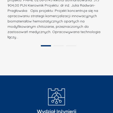
a
z
904,00 PLN Kierownik Projektu: dr inż. Julia Radwan-
.
Pragłowska Opis projektu: Projekt koncentruje się na
P
N
opracowaniu strategii komercjalizacji innowacyjnych
o
biomateriałów hemostatycznych opartych na
a
l
modyfikowanym chitozanie, przeznaczonych do
t
i
zastosowań medycznych. Opracowywana technologia
u
łączy…
t
r
e
a
1
2
c
”
h
n
i
k
i