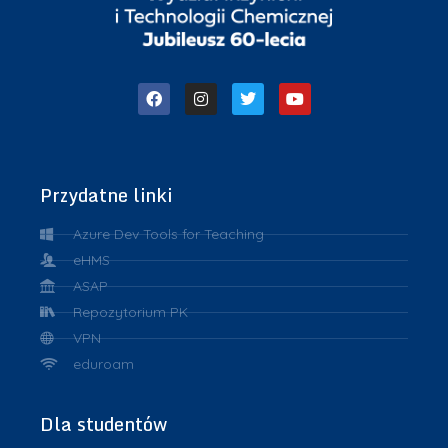
Przydatne linki
Azure Dev Tools for Teaching
eHMS
ASAP
Repozytorium PK
VPN
eduroam
Dla studentów