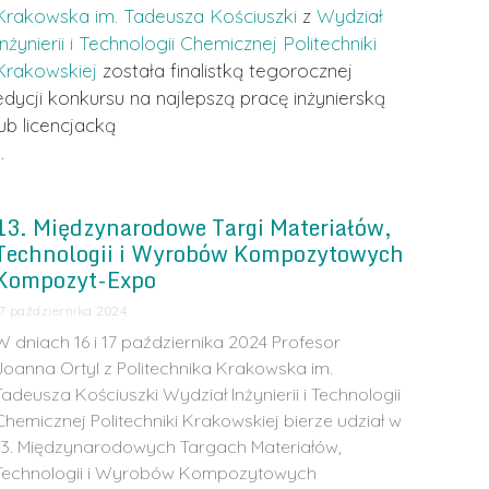
Krakowska im. Tadeusza Kościuszki
z
Wydział
Inżynierii i Technologii Chemicznej Politechniki
Krakowskiej
została finalistką tegorocznej
edycji konkursu na najlepszą pracę inżynierską
lub licencjacką
…
13. Międzynarodowe Targi Materiałów,
Technologii i Wyrobów Kompozytowych
Kompozyt-Expo
17 października 2024
W dniach 16 i 17 października 2024 Profesor
Joanna Ortyl z Politechnika Krakowska im.
Tadeusza Kościuszki Wydział Inżynierii i Technologii
Chemicznej Politechniki Krakowskiej bierze udział w
13. Międzynarodowych Targach Materiałów,
Technologii i Wyrobów Kompozytowych