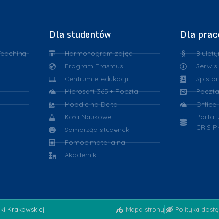
Dla studentów
Dla pra
Teaching
Harmonogram zajęć
Biulety
Program Erasmus
Serwis
Centrum e-edukacji
Spis p
Microsoft 365 + Poczta
Poczta
Moodle na Delta
Office
Koła Naukowe
Portal
CRIS P
Samorząd studencki
Pomoc materialna
Akademiki
iki Krakowskiej
Mapa strony
Polityka dost