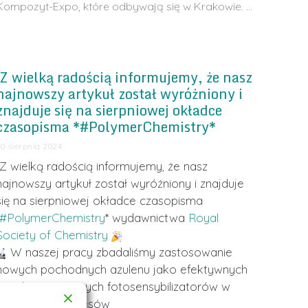
Kompozyt-Expo, które odbywają się w Krakowie. …
Z wielką radością informujemy, że nasz
najnowszy artykuł został wyróżniony i
znajduje się na sierpniowej okładce
czasopisma *#PolymerChemistry*
30 sierpnia 2024
Z wielką radością informujemy, że nasz
najnowszy artykuł został wyróżniony i znajduje
się na sierpniowej okładce czasopisma
#PolymerChemistry
* wydawnictwa
Royal
Society of Chemistry
W naszej pracy zbadaliśmy zastosowanie
nowych pochodnych azulenu jako efektywnych
panchromatycznych fotosensybilizatorów w
inicjowaniu procesów