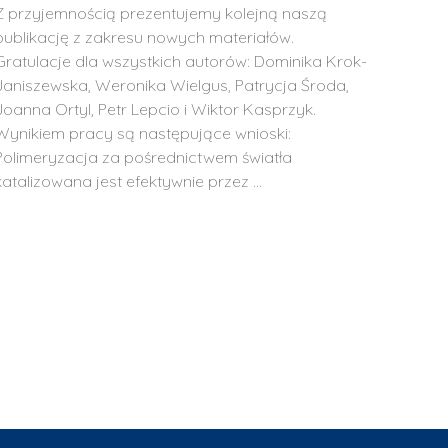
Z przyjemnością prezentujemy kolejną naszą
publikację z zakresu nowych materiałów.
Gratulacje dla wszystkich autorów: Dominika Krok-
Janiszewska, Weronika Wielgus, Patrycja Środa,
Joanna Ortyl, Petr Lepcio i Wiktor Kasprzyk.
Wynikiem pracy są następujące wnioski:
Polimeryzacja za pośrednictwem światła
katalizowana jest efektywnie przez …