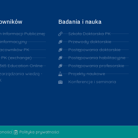
cowników
Badania i nauka
n Informacji Publicznej
Szkoła Doktorska PK
 informacyjny
Przewody doktorskie
racowników PK
Postępowania doktorskie
 PK (exchange)
Postępowania habilitacyjne
 365 Education Online
Postępowania profesorskie
 zarządzania wiedzą -
Projekty naukowe
K
Konferencje i seminaria
ępności
Polityka prywatności