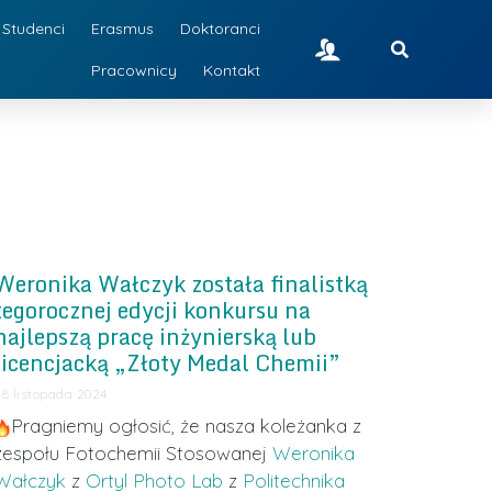
Studenci
Erasmus
Doktoranci
Pracownicy
Kontakt
Weronika Wałczyk została finalistką
tegorocznej edycji konkursu na
najlepszą pracę inżynierską lub
licencjacką „Złoty Medal Chemii”
28 listopada 2024
Pragniemy ogłosić, że nasza koleżanka z
zespołu Fotochemii Stosowanej
Weronika
Wałczyk
z
Ortyl Photo Lab
z
Politechnika