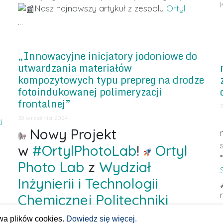
Nasz najnowszy artykuł z zespolu
Ortyl
…
„Innowacyjne inicjatory jodoniowe do
utwardzania materiałów
kompozytowych typu prepreg na drodze
fotoindukowanej polimeryzacji
frontalnej”
30 września 2024
i
Nowy Projekt
w
#OrtylPhotoLab
!
Ortyl
*
Photo Lab
z
Wydział
Inżynierii i Technologii
Chemicznej Politechniki
Krakowskiej
z
Politechnika
wa plików cookies.
Dowiedz się więcej.