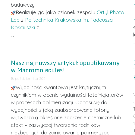
badawczy.
Realizuje go jako członek zespołu
Ortyl Photo
Lab
z
Politechnika Krakowska im. Tadeusza
Kościuszki
z
…
Nasz najnowszy artykuł opublikowany
w Macromolecules!
18 października 2024
Wydajność kwantowa jest krytycznym
czynnikiem w ocenie wydajności fotoinicjatorów
w procesach polimeryzacji. Odnosi się do
wydajności, z jaką zaabsorbowane fotony
wytwarzają określone zdarzenie chemiczne lub
efekt – zazwyczaj tworzenie rodników
niezbędnych do zainicjowania polimeryzacji.