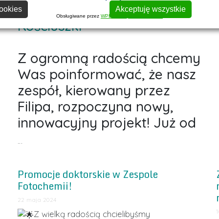
Krakowska im. Tadeusza
ookies
Akceptuję wszystkie
Obsługiwane przez
WPLP Compliance Platform
Kościuszki
Z ogromną radością chcemy
Was poinformować, że nasz
zespół, kierowany przez
Filipa, rozpoczyna nowy,
innowacyjny projekt! Już od
…
Promocje doktorskie w Zespole
Fotochemii!
22 maja 2024
Z wielką radością chcielibyśmy