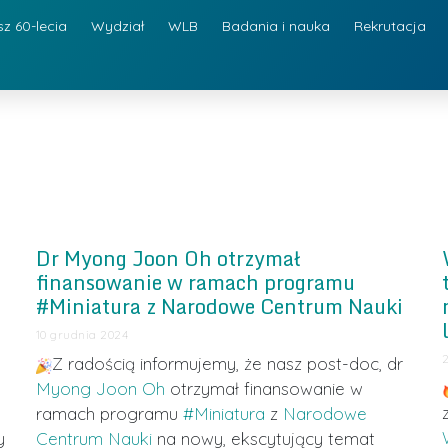
sz 60-lecia
Wydział
WLB
Badania i nauka
Rekrutacja
Dr Myong Joon Oh otrzymał
finansowanie w ramach programu
#Miniatura z Narodowe Centrum Nauki
10 grudnia 2024
Z radością informujemy, że nasz post-doc, dr
Myong Joon Oh
otrzymał finansowanie w
ramach programu
#Miniatura
z
Narodowe
y
Centrum Nauki
na nowy, ekscytujący temat