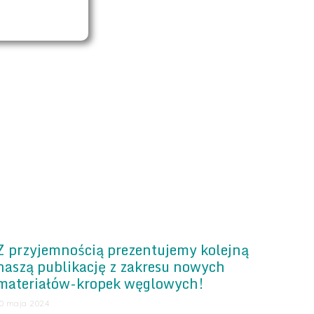
…
Z przyjemnością prezentujemy kolejną
naszą publikację z zakresu nowych
materiałów-kropek węglowych!
10 maja 2024