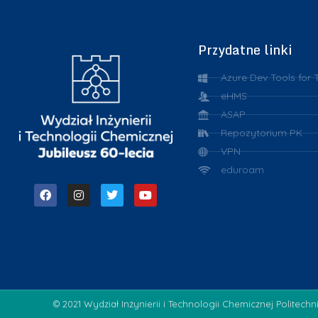
Przydatne linki
Azure Dev Tools for 
eHMS
ASAP
Repozytorium PK
VPN
eduroam
© 2021 Wydział Inżynierii i Technologii Chemicznej Politechn