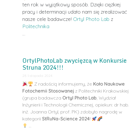
ten rok w wyjątkowy sposób. Dzięki ciężkiej
pracy i determinacji udało nam się zrealizować
nasze cele badawcze!
Ortyl Photo Lab
z
Politechnika
…
OrtylPhotoLab zwycięzcą w Konkursie
Struna 2024!!!
28 listopada 2024
Z radością informujemy, że
Koło Naukowe
Fotochemii Stosowanej
z Politechniki Krakowskiej
(grupa badawcza
Ortyl Photo Lab
, Wydział
Inżynierii i Technologii Chemicznej, opiekun: dr hab.
inż. Joanna Ortyl, prof. PK) zdobyło nagrodę w
kategorii
StRuNa-Science 2024
!
…