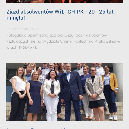
Zjazd absolwentów WiITCH PK – 20 i 25 lat
minęło!
23 września 2024
Fotogaleria upamiętniająca pierwszy rocznik studentów
kształcących się na Wydziale Chemii Politechniki Krakowskiej w
latach 1966-1971.