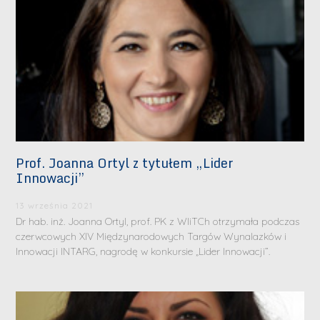
Prof. Joanna Ortyl z tytułem „Lider
Innowacji”
13 września 2021
Dr hab. inż. Joanna Ortyl, prof. PK z WIiTCh otrzymała podczas
czerwcowych XIV Międzynarodowych Targów Wynalazków i
Innowacji INTARG, nagrodę w konkursie „Lider Innowacji”.