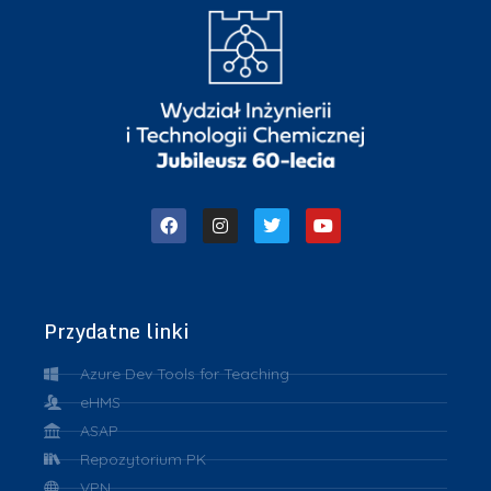
Przydatne linki
Azure Dev Tools for Teaching
eHMS
ASAP
Repozytorium PK
VPN