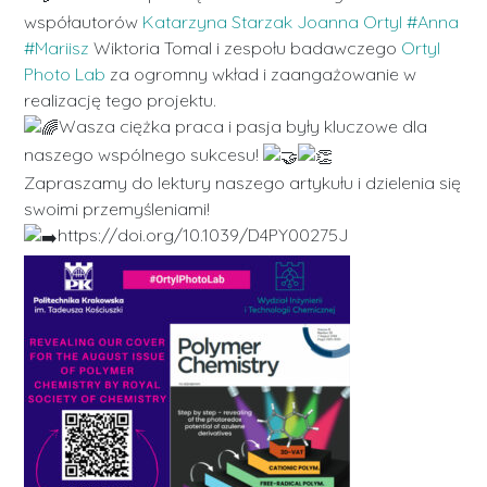
współautorów
Katarzyna Starzak
Joanna Ortyl
#Anna
#Mariisz
Wiktoria Tomal i zespołu badawczego
Ortyl
Photo Lab
za ogromny wkład i zaangażowanie w
realizację tego projektu.
Wasza ciężka praca i pasja były kluczowe dla
naszego wspólnego sukcesu!
Zapraszamy do lektury naszego artykułu i dzielenia się
swoimi przemyśleniami!
https://doi.org/10.1039/D4PY00275J