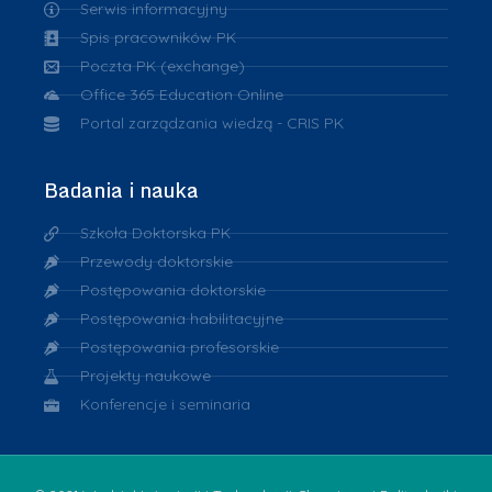
Serwis informacyjny
Spis pracowników PK
Poczta PK (exchange)
Office 365 Education Online
Portal zarządzania wiedzą - CRIS PK
Badania i nauka
Szkoła Doktorska PK
Przewody doktorskie
Postępowania doktorskie
Postępowania habilitacyjne
Postępowania profesorskie
Projekty naukowe
Konferencje i seminaria