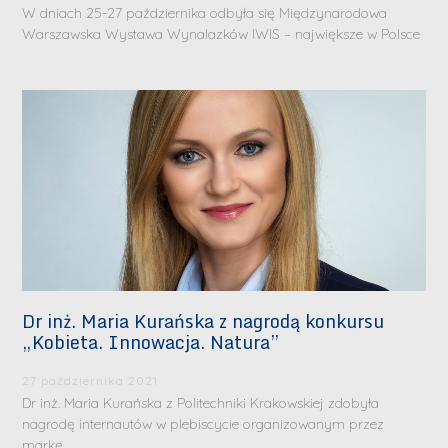
W dniach 25-27 października odbyła się Międzynarodowa
Warszawska Wystawa Wynalazków IWIS – największe w Polsce
Dr inż. Maria Kurańska z nagrodą konkursu
„Kobieta. Innowacja. Natura”
27 października 2021
Dr inż. Maria Kurańska z Politechniki Krakowskiej zdobyła
nagrodę internautów w plebiscycie organizowanym przez
markę