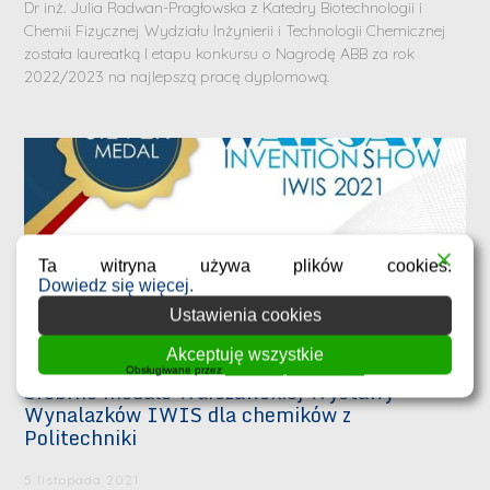
Dr inż. Julia Radwan-Pragłowska z Katedry Biotechnologii i
Chemii Fizycznej Wydziału Inżynierii i Technologii Chemicznej
została laureatką I etapu konkursu o Nagrodę ABB za rok
2022/2023 na najlepszą pracę dyplomową.
Ta witryna używa plików cookies.
Dowiedz się więcej.
Ustawienia cookies
Akceptuję wszystkie
Obsługiwane przez
WPLP Compliance Platform
Srebrne medale Warszawskiej Wystawy
Wynalazków IWIS dla chemików z
Politechniki
5 listopada 2021