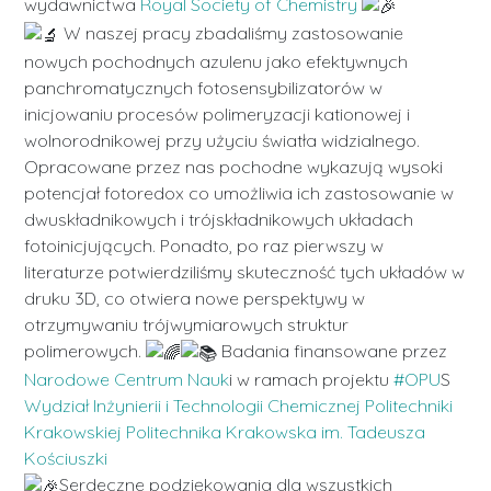
wydawnictwa
Royal Society of Chemistry
W naszej pracy zbadaliśmy zastosowanie
nowych pochodnych azulenu jako efektywnych
panchromatycznych fotosensybilizatorów w
inicjowaniu procesów polimeryzacji kationowej i
wolnorodnikowej przy użyciu światła widzialnego.
Opracowane przez nas pochodne wykazują wysoki
potencjał fotoredox co umożliwia ich zastosowanie w
dwuskładnikowych i trójskładnikowych układach
fotoinicjujących. Ponadto, po raz pierwszy w
literaturze potwierdziliśmy skuteczność tych układów w
druku 3D, co otwiera nowe perspektywy w
otrzymywaniu trójwymiarowych struktur
polimerowych.
Badania finansowane przez
Narodowe Centrum Nauk
i w ramach projektu
#OPU
S
Wydział Inżynierii i Technologii Chemicznej Politechniki
Krakowskiej
Politechnika Krakowska im. Tadeusza
Kościuszki
Serdeczne podziękowania dla wszystkich