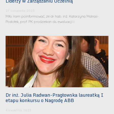
Liderzy w Zarządzaniu Uczelnią
27 listopada 2023
Miło nam poinformować, że dr hab. inż. Katarzyna Matras-
Postołek, prof. PK prodziekan ds. ewaluacji i
Dr inż. Julia Radwan-Pragłowska laureatką I
etapu konkursu o Nagrodę ABB
4 kwietnia 2023