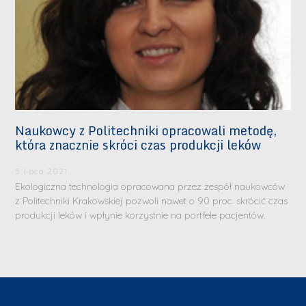
Naukowcy z Politechniki opracowali metodę,
która znacznie skróci czas produkcji leków
5 lipca 2021
Ekologiczna technologia opracowana przez zespół naukowców
z Politechniki Krakowskiej pozwoli nawet o 90 proc. skrócić czas
produkcji leków i wpłynie korzystnie na portfele pacjentów.