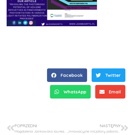
Facebook
Twitter
WhatsApp
Email
POPRZEDNI
NASTĘPNY
Magdalena Jankowska laureatką Stypendium Ministra Nauki dla wybitnych młodych Naukowców!
„Innowacyjne inicjatory jodoniowe do utwardzania materiałów kompozytowych typu prepreg na drodze fotoindukowanej polimeryzacji frontalnej”