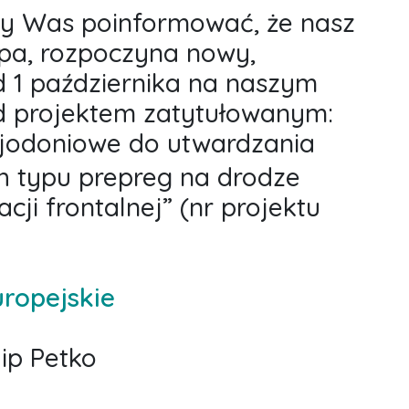
y Was poinformować, że nasz
lipa, rozpoczyna nowy,
d 1 października na naszym
ad projektem zatytułowanym:
y jodoniowe do utwardzania
 typu prepreg na drodze
ji frontalnej” (nr projektu
ropejskie
ip Petko