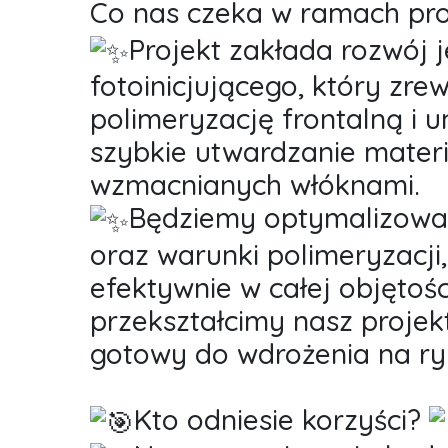
Co nas czeka w ramach pr
Projekt zakłada rozwój
fotoinicjującego, który zre
polimeryzację frontalną i 
szybkie utwardzanie mate
wzmacnianych włóknami.
Będziemy optymalizować
oraz warunki polimeryzacji
efektywnie w całej objętośc
przekształcimy nasz proj
gotowy do wdrożenia na ry
Kto odniesie korzyści?