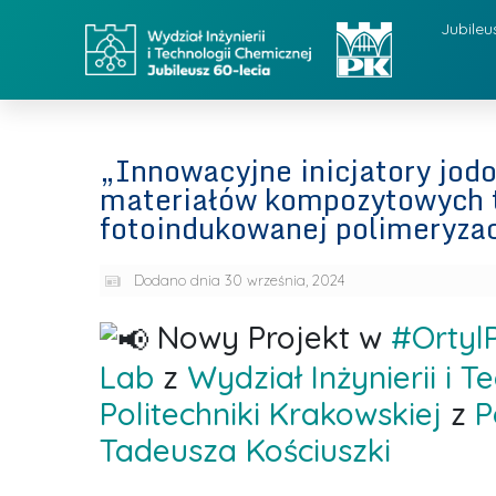
Jubileu
„Innowacyjne inicjatory jod
materiałów kompozytowych t
fotoindukowanej polimeryzacj
Dodano dnia
30 września, 2024
Nowy Projekt w
#Ortyl
Lab
z
Wydział Inżynierii i 
Politechniki Krakowskiej
z
P
Tadeusza Kościuszki