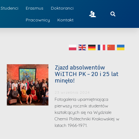
Studenci
Erasmus
Doktoranci
Pracownicy
Kontakt
Zjazd absolwentów
WiITCH PK – 20 i 25 lat
minęło!
23 września 2024
Fotogaleria upamiętniająca
pierwszy rocznik studentów
kształcących się na Wydziale
Chemii Politechniki Krakowskiej w
latach 1966-1971.