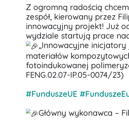
Z ogromną radością chcem
zespół, kierowany przez Fi
innowacyjny projekt! Już o
wydziale startują prace n
„Innowacyjne inicjator
materiałów kompozytowych
fotoindukowanej polimeryzac
FENG.02.07-IP.05-0074/23)
#FunduszeUE
#FunduszeEu
Główny wykonawca – Fil