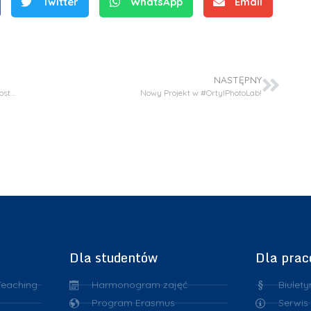
Twitter
WhatsApp
Email
NASTĘPNY
Z wielką radością informujemy, że nasz najnowszy artykuł został wyróżniony i znajduje się na sierpniowej okładce czasopisma *#PolymerChemistry*
Nowy Projekt w #OrtylPhotoLab!
Dla studentów
Dla pra
Teaching
Harmonogram zajęć
Biulety
Program Erasmus
Serwis