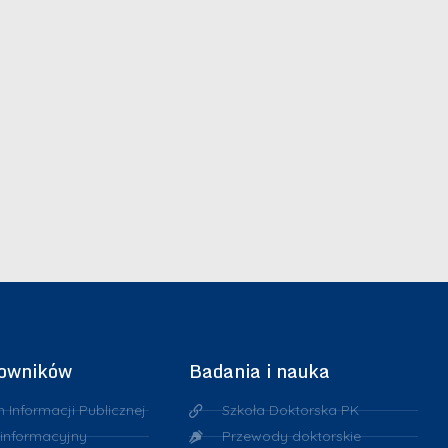
cowników
Badania i nauka
n Informacji Publicznej
Szkoła Doktorska PK
 informacyjny
Przewody doktorskie