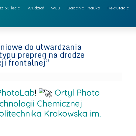
sz 60-lecia
Wydział
WLB
Badania i nauka
Rekrutacja
oniowe do utwardzania
ypu prepreg na drodze
i frontalnej”
PhotoLab
!
Ortyl Photo
Technologii Chemicznej
olitechnika Krakowska im.