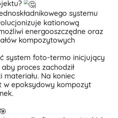
ojektu?
 jednoskładnikowego systemu
wolucjonizuje kationową
umożliwi energooszczędne oraz
riałów kompozytowych
 system foto-termo inicjujący
, aby proces zachodził
i materiału. Na koniec
ekt w epoksydowy kompozyt
nek.