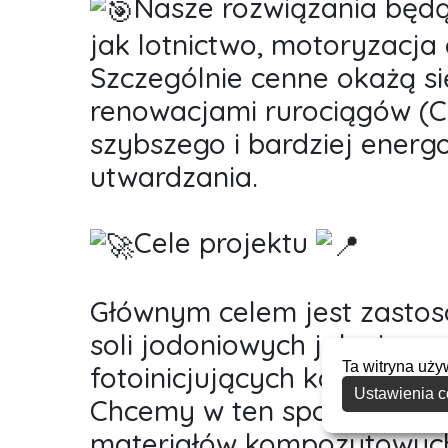
Nasze rozwiązania będą 
jak lotnictwo, motoryzacja
Szczególnie cenne okażą si
renowacjami rurociągów (CI
szybszego i bardziej ener
utwardzania.
Cele projektu
Głównym celem jest zasto
soli jodoniowych jako inn
Ta witryna uży
fotoinicjujących kationową 
Ustawienia c
Chcemy w ten sposób uspr
materiałów kompozytowych