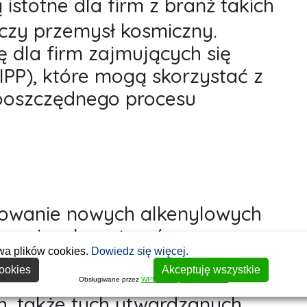
istotne dla firm z branż takich
 czy przemysł kosmiczny.
ę dla firm zajmujących się
PP), które mogą skorzystać z
gooszczędnego procesu
sowanie nowych alkenylowych
owacyjnych systemów
wa plików cookies.
Dowiedz się więcej.
polimeryzację frontalną.
ookies
Akceptuję wszystkie
awnić proces utwardzania
Obsługiwane przez
WPLP Compliance Platform
, także tych utwardzanych