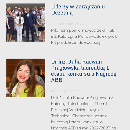
Liderzy w Zarządzaniu
Uczelnią
27 listopada 2023
Miło nam poinformować, że dr hab.
inż. Katarzyna Matras-Postołek, prof.
PK prodziekan ds. ewaluacji i
Dr inż. Julia Radwan-
Pragłowska laureatką I
etapu konkursu o Nagrodę
ABB
4 kwietnia 2023
Dr inż. Julia Radwan-Pragłowska z
Katedry Biotechnologii i Chemii
Fizycznej Wydziału Inżynierii i
Technologii Chemicznej została
laureatką I etapu konkursu o
Nagrodę ABB za rok 2022/2023 na