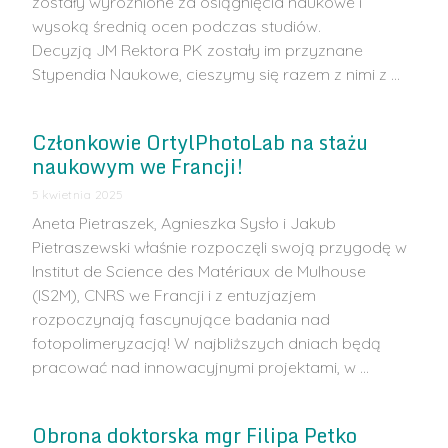
zostały wyróżnione za osiągnięcia naukowe i
wysoką średnią ocen podczas studiów.
Decyzją JM Rektora PK zostały im przyznane
Stypendia Naukowe, cieszymy się razem z nimi z …
Członkowie OrtylPhotoLab na stażu
naukowym we Francji!
5 kwietnia 2025
Aneta Pietraszek, Agnieszka Sysło i Jakub
Pietraszewski właśnie rozpoczęli swoją przygodę w
Institut de Science des Matériaux de Mulhouse
(IS2M), CNRS we Francji i z entuzjazjem
rozpoczynają fascynujące badania nad
fotopolimeryzacją! W najbliższych dniach będą
pracować nad innowacyjnymi projektami, w …
Obrona doktorska mgr Filipa Petko