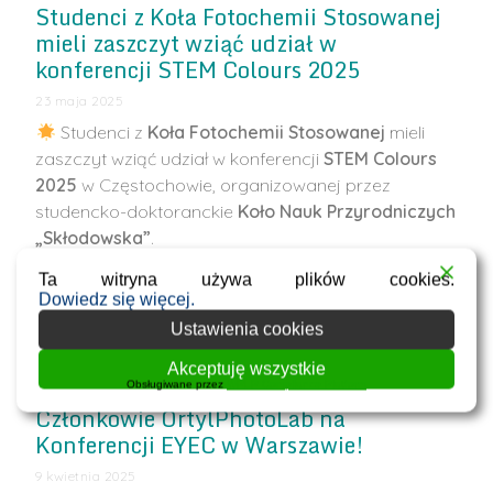
Studenci z Koła Fotochemii Stosowanej
mieli zaszczyt wziąć udział w
konferencji STEM Colours 2025
23 maja 2025
Studenci z
Koła Fotochemii Stosowanej
mieli
zaszczyt wziąć udział w konferencji
STEM Colours
2025
w Częstochowie, organizowanej przez
studencko-doktoranckie
Koło Nauk Przyrodniczych
„Skłodowska”
.
Członkowie konferencji z OrtylPhotoLab
Ta witryna używa plików cookies.
przedstawili referaty ustne, prezentując wyniki
Dowiedz się więcej.
swoich dotychczasowych badań.
Ustawienia cookies
Wydarzenie …
Akceptuję wszystkie
Obsługiwane przez
WPLP Compliance Platform
Członkowie OrtylPhotoLab na
Konferencji EYEC w Warszawie!
9 kwietnia 2025