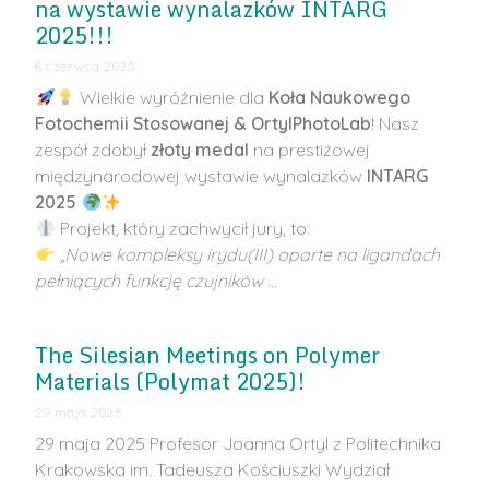
na wystawie wynalazków INTARG
2025!!!
6 czerwca 2025
Wielkie wyróżnienie dla
Koła Naukowego
Fotochemii Stosowanej & OrtylPhotoLab
! Nasz
zespół zdobył
złoty medal
na prestiżowej
międzynarodowej wystawie wynalazków
INTARG
2025
Projekt, który zachwycił jury, to:
„Nowe kompleksy irydu(III) oparte na ligandach
pełniących funkcję czujników
…
The Silesian Meetings on Polymer
Materials (Polymat 2025)!
29 maja 2025
29 maja 2025 Profesor Joanna Ortyl z Politechnika
Krakowska im. Tadeusza Kościuszki Wydział