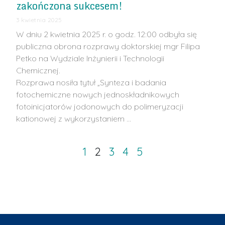
zakończona sukcesem!
3 kwietnia 2025
W dniu 2 kwietnia 2025 r. o godz. 12:00 odbyła się
publiczna obrona rozprawy doktorskiej mgr Filipa
Petko na Wydziale Inżynierii i Technologii
Chemicznej.
Rozprawa nosiła tytuł „Synteza i badania
fotochemiczne nowych jednoskładnikowych
fotoinicjatorów jodonowych do polimeryzacji
kationowej z wykorzystaniem …
1
2
3
4
5