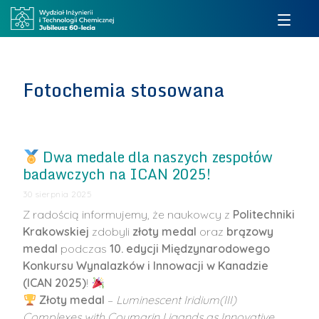
Fotochemia stosowana
Dwa medale dla naszych zespołów
badawczych na ICAN 2025!
30 sierpnia 2025
Z radością informujemy, że naukowcy z
Politechniki
Krakowskiej
zdobyli
złoty medal
oraz
brązowy
medal
podczas
10. edycji Międzynarodowego
Konkursu Wynalazków i Innowacji w Kanadzie
(ICAN 2025)
!
Złoty medal
–
Luminescent Iridium(III)
Complexes with Coumarin Ligands as Innovative
…