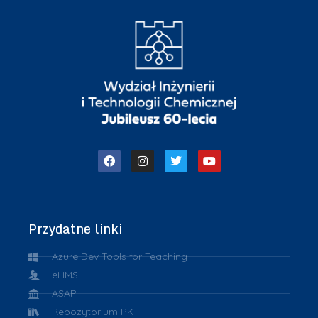
Przydatne linki
Azure Dev Tools for Teaching
eHMS
ASAP
Repozytorium PK