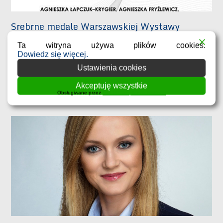
Srebrne medale Warszawskiej Wystawy
Wynalazków IWIS dla chemików z
Politechniki
Ta witryna używa plików cookies.
Dowiedz się więcej.
5 listopada 2021
Ustawienia cookies
W dniach 25-27 października odbyła się Międzynarodowa
Akceptuję wszystkie
Warszawska Wystawa Wynalazków IWIS – największe w Polsce
Obsługiwane przez
WPLP Compliance Platform