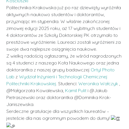
Kościuszki
Politechnika Krakowska już po raz dziewiąty wyróżniła
aktywnych naukowo studentów i doktorantów,
przyznając im stypendia. W właśnie zakończonej
zimowej edycji 2025 roku, aż 17 wybitnych studentów i
4 doktorantów ze Szkoły Doktorskiej PK otrzymało to
prestiżowe wyróżnienie. Laureaci zostali wyróżnieni za
swoje dwa najlepsze osiągnięcia naukowe.
Z wielką radością ogłaszamy, że wśród nagrodzonych
są 4 studenci z naszego Koła Naukowego oraz jedna
doktorantka z naszej grupy badawczej
Ortyl Photo
Lab
z
Wydział Inżynierii i Technologii Chemicznej
Politechniki Krakowskiej
. Studenci:
Weronika Wałczyk
,
@Małgorzata Kowalewska,
Kamil Pulit
i @Jakub
Pietraszewski oraz doktorantka @Dominika Krok-
Janiszewska.
Serdeczne gratulacje dla wszystkich laureatów –
jesteście dla nas ogromnym powodem do dumy!