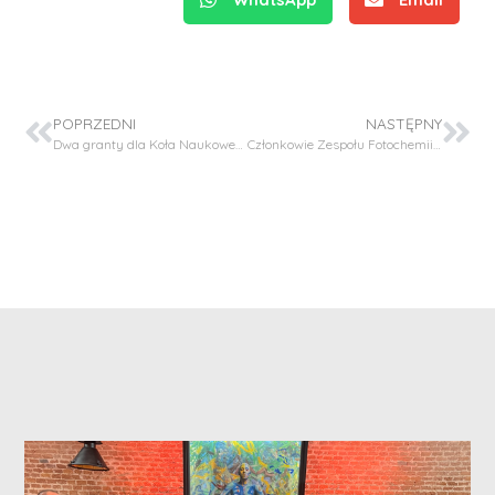
POPRZEDNI
NASTĘPNY
Dwa granty dla Koła Naukowego Chemii i Technologii Leków w konkursie FutureLab PK
Członkowie Zespołu Fotochemii Laureatami w konkursie FUTURE LAB!