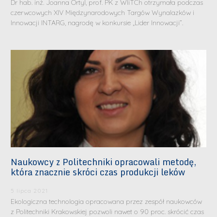
Dr hab. inż. Joanna Ortyl, prof. PK z WIiTCh otrzymała podczas
czerwcowych XIV Międzynarodowych Targów Wynalazków i
Innowacji INTARG, nagrodę w konkursie „Lider Innowacji”.
Naukowcy z Politechniki opracowali metodę,
która znacznie skróci czas produkcji leków
5 lipca 2021
Ekologiczna technologia opracowana przez zespół naukowców
z Politechniki Krakowskiej pozwoli nawet o 90 proc. skrócić czas