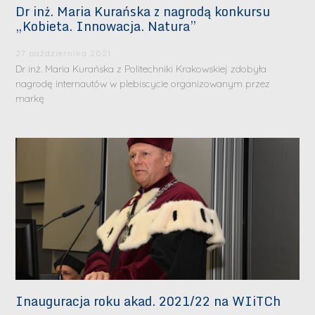
Dr inż. Maria Kurańska z nagrodą konkursu
„Kobieta. Innowacja. Natura”
27 października 2021
Dr inż. Maria Kurańska z Politechniki Krakowskiej zdobyła
nagrodę internautów w plebiscycie organizowanym przez
markę
Inauguracja roku akad. 2021/22 na WIiTCh