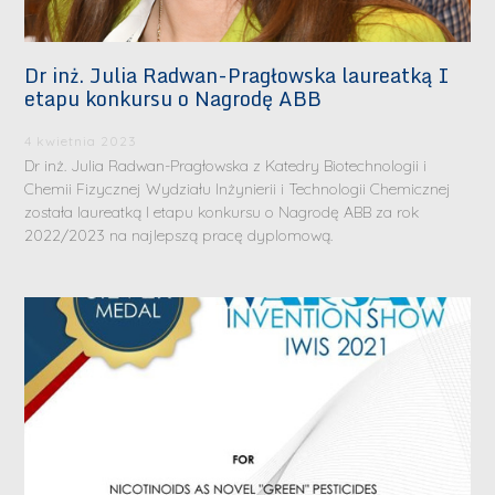
Dr inż. Julia Radwan-Pragłowska laureatką I
etapu konkursu o Nagrodę ABB
4 kwietnia 2023
Dr inż. Julia Radwan-Pragłowska z Katedry Biotechnologii i
Chemii Fizycznej Wydziału Inżynierii i Technologii Chemicznej
została laureatką I etapu konkursu o Nagrodę ABB za rok
2022/2023 na najlepszą pracę dyplomową.