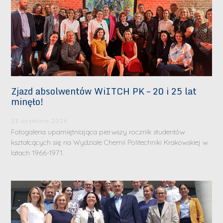
Zjazd absolwentów WiITCH PK – 20 i 25 lat
minęło!
23 września 2024
Fotogaleria upamiętniająca pierwszy rocznik studentów
kształcących się na Wydziale Chemii Politechniki Krakowskiej w
latach 1966-1971.