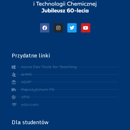
Przydatne linki
Azure Dev Tools for Teaching
eHMS
ASAP
Repozytorium PK
VPN
eduroam
Dla studentów