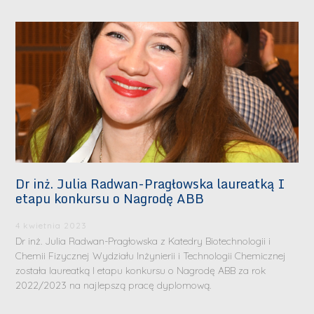
Dr inż. Julia Radwan-Pragłowska laureatką I
etapu konkursu o Nagrodę ABB
4 kwietnia 2023
Dr inż. Julia Radwan-Pragłowska z Katedry Biotechnologii i
Chemii Fizycznej Wydziału Inżynierii i Technologii Chemicznej
została laureatką I etapu konkursu o Nagrodę ABB za rok
2022/2023 na najlepszą pracę dyplomową.