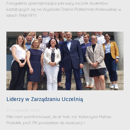
Fotogaleria upamiętniająca pierwszy rocznik studentów
kształcących się na Wydziale Chemii Politechniki Krakowskiej w
latach 1966-1971.
Liderzy w Zarządzaniu Uczelnią
27 listopada 2023
Miło nam poinformować, że dr hab. inż. Katarzyna Matras-
Postołek, prof. PK prodziekan ds. ewaluacji i