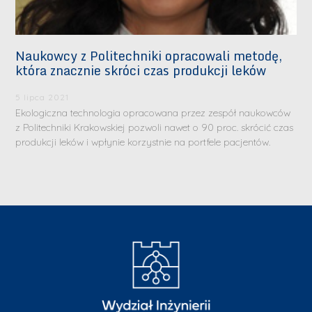
Naukowcy z Politechniki opracowali metodę,
która znacznie skróci czas produkcji leków
5 lipca 2021
Ekologiczna technologia opracowana przez zespół naukowców
z Politechniki Krakowskiej pozwoli nawet o 90 proc. skrócić czas
produkcji leków i wpłynie korzystnie na portfele pacjentów.