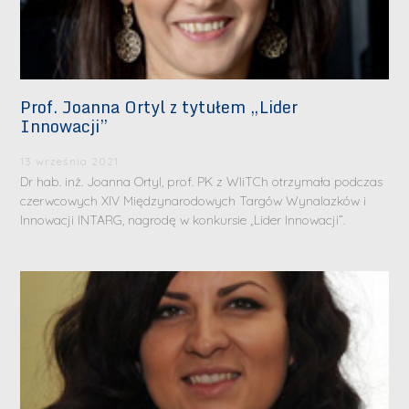
Prof. Joanna Ortyl z tytułem „Lider
Innowacji”
13 września 2021
Dr hab. inż. Joanna Ortyl, prof. PK z WIiTCh otrzymała podczas
czerwcowych XIV Międzynarodowych Targów Wynalazków i
Innowacji INTARG, nagrodę w konkursie „Lider Innowacji”.