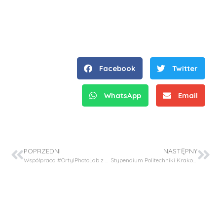
Facebook
Twitter
WhatsApp
Email
POPRZEDNI
NASTĘPNY
Współpraca #OrtylPhotoLab z grupą badawczą profesora Versace z Francji
Stypendium Politechniki Krakowskiej z Własnego Funduszu Stypendialnego