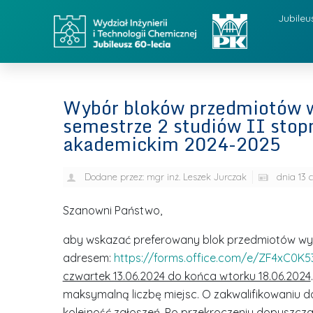
Jubileu
Wybór bloków przedmiotów w
semestrze 2 studiów II stopn
akademickim 2024-2025
Dodane przez:
mgr inż. Leszek Jurczak
dnia
13 
Szanowni Państwo,
aby wskazać preferowany blok przedmiotów wyb
adresem:
https://forms.office.com/e/ZF4xC0K5
czwartek 13.06.2024 do końca wtorku 18.06.2024
maksymalną liczbę miejsc. O zakwalifikowaniu d
kolejność zgłoszeń. Po przekroczeniu dopuszczal