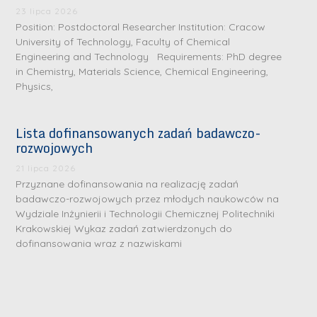
S
S
23 lipca 2026
r
r
Position: Postdoctoral Researcher Institution: Cracow
e
e
University of Technology, Faculty of Chemical
b
b
Engineering and Technology Requirements: PhD degree
in Chemistry, Materials Science, Chemical Engineering,
r
D
r
D
Physics,
n
r
n
r
e
i
e
i
m
n
m
Lista dofinansowanych zadań badawczo-
n
rozwojowych
e
ż
e
ż
d
.
d
21 lipca 2026
.
a
J
a
Przyznane dofinansowania na realizację zadań
M
badawczo-rozwojowych przez młodych naukowców na
l
u
l
a
Wydziale Inżynierii i Technologii Chemicznej Politechniki
e
l
e
Krakowskiej Wykaz zadań zatwierdzonych do
r
W
i
W
dofinansowania wraz z nazwiskami
i
a
a
a
a
r
R
r
K
s
a
s
u
z
d
z