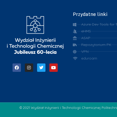
Przydatne linki
Azure Dev Tools for 
eHMS
ASAP
Repozytorium PK
VPN
eduroam
© 2021 Wydział Inżynierii i Technologii Chemicznej Politechn