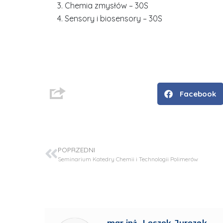
Chemia zmysłów – 30S
Sensory i biosensory – 30S
D
r
i
n
Facebook
ż
.
J
u
POPRZEDNI
l
Seminarium Katedry Chemii i Technologii Polimerów
i
a
R
a
d