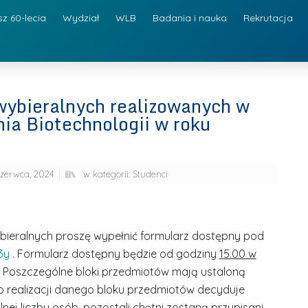
sz 60-lecia
Wydział
WLB
Badania i nauka
Rekrutacja
ybieralnych realizowanych w
ia Biotechnologii w roku
czerwca, 2024
w kategorii:
Studenci
ieralnych proszę wypełnić formularz dostępny pod
3y
. Formularz dostępny będzie od godziny
15.00 w
. Poszczególne bloki przedmiotów mają ustaloną
o realizacji danego bloku przedmiotów decyduje
nej liczby osób, pozostali chętni zostaną przypisani