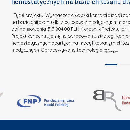
hemostatycznych na bazie chitozanu d
m
r
w
i
s
a
Tytuł projektu: Wyznaczenie ścieżki komercjalizacji
k
u
c
na bazie chitozanu dla zastosowań medycznych nr proj
ó
o
j
dofinansowania: 313 904,00 PLN Kierownik Projektu: dr 
w
N
Projekt koncentruje się na opracowaniu strategii kome
a
z
a
hemostatycznych opartych na modyfikowanym chitoz
.
P
g
medycznych. Opracowywana technologia łączy…
N
o
r
a
l
o
t
i
d
u
t
ę
r
e
A
a
c
B
”
h
B
n
i
k