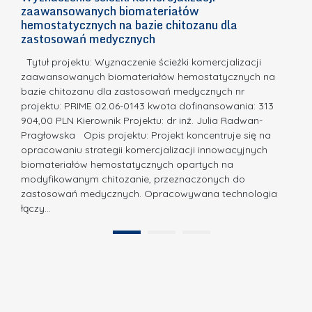
n
zaawansowanych biomateriałów
e
E
o
hemostatycznych na bazie chitozanu dla
m
c
zastosowań medycznych
w
i
a,
d
a
Tytuł projektu: Wyznaczenie ścieżki komercjalizacji
k
c
zaawansowanych biomateriałów hemostatycznych na
ó
bazie chitozanu dla zastosowań medycznych nr
j
w
projektu: PRIME 02.06-0143 kwota dofinansowania: 313
a
z
904,00 PLN Kierownik Projektu: dr inż. Julia Radwan-
.
Pragłowska Opis projektu: Projekt koncentruje się na
P
N
opracowaniu strategii komercjalizacji innowacyjnych
o
biomateriałów hemostatycznych opartych na
a
l
modyfikowanym chitozanie, przeznaczonych do
t
i
zastosowań medycznych. Opracowywana technologia
u
łączy…
t
r
e
a
1
2
c
”
h
n
i