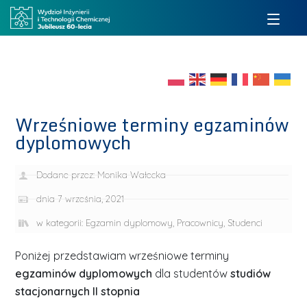
Wrześniowe terminy egzaminów
dyplomowych
Dodane przez:
Monika Wałecka
dnia
7 września, 2021
w kategorii:
Egzamin dyplomowy
,
Pracownicy
,
Studenci
Poniżej przedstawiam wrześniowe terminy
egzaminów dyplomowych
dla studentów
studiów
stacjonarnych II stopnia