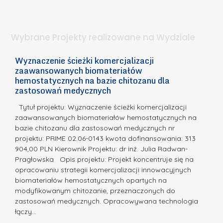
t
n
d
a
i
l
.
ą
a
Wybrane Projekty realizowane na Wydziale
I
c
n
h
Wyznaczenie ścieżki komercjalizacji
2
n
zaawansowanych biomateriałów
e
E
o
hemostatycznych na bazie chitozanu dla
m
c
zastosowań medycznych
w
i
a,
d
a
Tytuł projektu: Wyznaczenie ścieżki komercjalizacji
k
c
zaawansowanych biomateriałów hemostatycznych na
ó
bazie chitozanu dla zastosowań medycznych nr
j
w
projektu: PRIME 02.06-0143 kwota dofinansowania: 313
a
z
904,00 PLN Kierownik Projektu: dr inż. Julia Radwan-
.
Pragłowska Opis projektu: Projekt koncentruje się na
P
N
opracowaniu strategii komercjalizacji innowacyjnych
o
biomateriałów hemostatycznych opartych na
a
l
modyfikowanym chitozanie, przeznaczonych do
t
i
zastosowań medycznych. Opracowywana technologia
u
łączy…
t
r