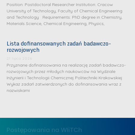
Position: Postdoctoral Researcher Institution: Cracow
University of Technology, Faculty of Chemical Engineering
and Technology Requirements: PhD degree in Chemistry,
Materials Science, Chemical Engineering, Physics,
Lista dofinansowanych zadań badawczo-
rozwojowych
S
r
21 lipca 2026
e
Przyznane dofinansowania na realizację zadań badawczo-
rozwojowych przez młodych naukowców na Wydziale
b
Inżynierii i Technologii Chemicznej Politechniki Krakowskiej
r
D
Wykaz zadań zatwierdzonych do dofinansowania wraz z
n
nazwiskami
r
e
i
m
n
e
ż
d
.
a
Postępowania na WIiTCh
M