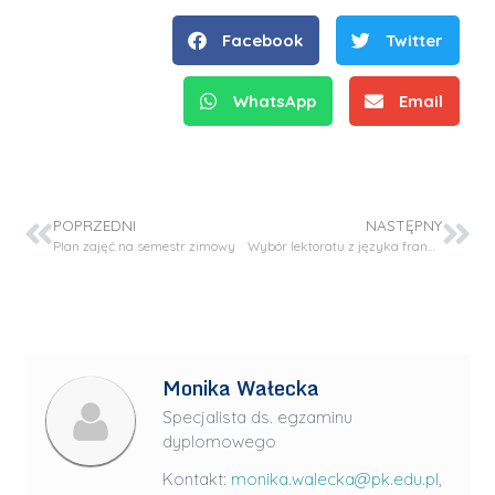
Facebook
Twitter
WhatsApp
Email
POPRZEDNI
NASTĘPNY
Plan zajęć na semestr zimowy
Wybór lektoratu z języka francuskiego
Monika Wałecka
Specjalista ds. egzaminu
dyplomowego
Kontakt:
monika.walecka@pk.edu.pl
,