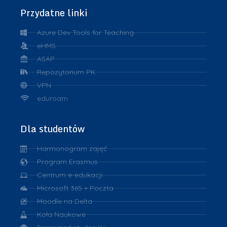
Przydatne linki
Azure Dev Tools for Teaching
eHMS
ASAP
Repozytorium PK
VPN
eduroam
Dla studentów
Harmonogram zajęć
Program Erasmus
Centrum e-edukacji
Microsoft 365 + Poczta
Moodle na Delta
Koła Naukowe