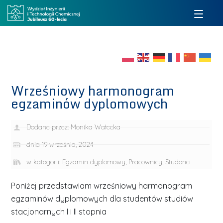
Wrześniowy harmonogram
egzaminów dyplomowych
Dodane przez:
Monika Wałecka
dnia
19 września, 2024
w kategorii:
Egzamin dyplomowy
,
Pracownicy
,
Studenci
Poniżej przedstawiam wrześniowy harmonogram
egzaminów dyplomowych dla studentów studiów
stacjonarnych I i II stopnia