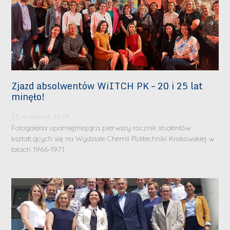
Zjazd absolwentów WiITCH PK – 20 i 25 lat
minęło!
23 września 2024
Fotogaleria upamiętniająca pierwszy rocznik studentów
kształcących się na Wydziale Chemii Politechniki Krakowskiej w
latach 1966-1971.