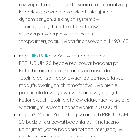
rozwoju strategii projektowania i funkcjonalizacji
kropek węglowych jako wielofunkcyjnych,
dynamicznych, zielonych systemów
fotoinicjujących i fotokatalizatorów
wykorzystywanych w procesach
fotopolimeryzacji. Kwota finansowania: 1 490 160
zł
mgr
Filip Petko
, który w ramach projektu
PRELUDIUM 20 będzie realizował badania pt.:
Fotochemiczne dostrajanie zdolności do
fotoinicjacji soli jodonowych za pomocą łatwo
modyfikowalnych chromoforów: Uwolnienie
potencjału łatwego wytwarzania wydajnych
kationowych fotoinicjatorów aktywnych w świetle
widzialnym. Kwota finansowania: 210 000 zł
mgr inż. Maciej Pilch, który w ramach PRELUDIUM
20 będzie realizował badania pt.: Kinetyczno-
kalorymetryczne badania fotopolimeryzacji w
cienkich warstwach porowatych z