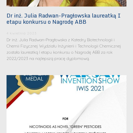
Dr inż. Julia Radwan-Pragłowska laureatką I
etapu konkursu o Nagrodę ABB
4 kwietnia 2023
Dr inż. Julia Radwan-Pragłowska z Katedry Biotechnologii i
Chemii Fizycznej Wydziału Inżynierii i Technologii Chemicznej
została laureatką I etapu konkursu o Nagrodę ABB za rok
2022/2023 na najlepszą pracę dyplomową.