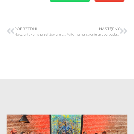
POPRZEDNI
NASTĘPNY
Nasz artykuł w prestiżowym czasopiśmie Additive Manufacturing (200 punktów MEiN, IF: 10.998)
Witamy na stronie grupy badawczej Chemia i Technologia Kosmetyków