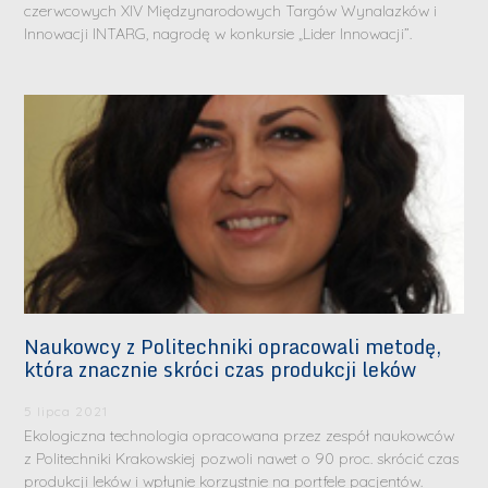
czerwcowych XIV Międzynarodowych Targów Wynalazków i
Innowacji INTARG, nagrodę w konkursie „Lider Innowacji”.
Naukowcy z Politechniki opracowali metodę,
która znacznie skróci czas produkcji leków
5 lipca 2021
Ekologiczna technologia opracowana przez zespół naukowców
z Politechniki Krakowskiej pozwoli nawet o 90 proc. skrócić czas
produkcji leków i wpłynie korzystnie na portfele pacjentów.