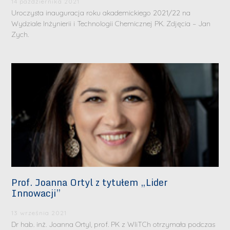
14 października 2021
Uroczysta inauguracja roku akademickiego 2021/22 na
Wydziale Inżynierii i Technologii Chemicznej PK. Zdjęcia – Jan
Zych.
Prof. Joanna Ortyl z tytułem „Lider
Innowacji”
13 września 2021
Dr hab. inż. Joanna Ortyl, prof. PK z WIiTCh otrzymała podczas