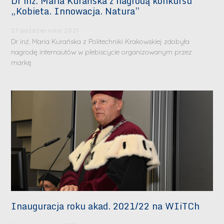
Dr inż. Maria Kurańska z nagrodą konkursu
„Kobieta. Innowacja. Natura”
27 października 2021
Dr inż. Maria Kurańska z Politechniki Krakowskiej zdobyła
nagrodę internautów w plebiscycie organizowanym przez
markę
Inauguracja roku akad. 2021/22 na WIiTCh