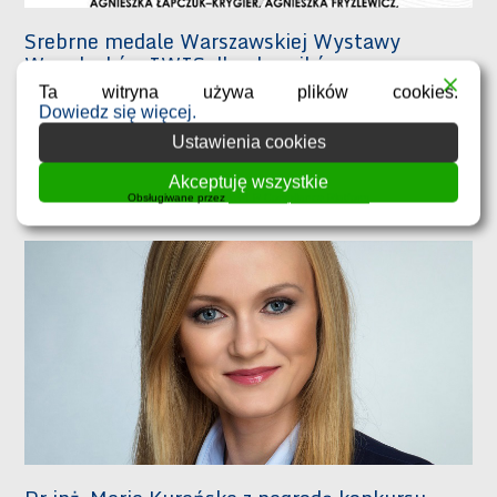
Srebrne medale Warszawskiej Wystawy
Wynalazków IWIS dla chemików z
Politechniki
Ta witryna używa plików cookies.
Dowiedz się więcej.
5 listopada 2021
Ustawienia cookies
W dniach 25-27 października odbyła się Międzynarodowa
Warszawska Wystawa Wynalazków IWIS – największe w Polsce
Akceptuję wszystkie
Obsługiwane przez
WPLP Compliance Platform