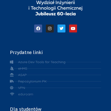
Przydatne linki
Azure Dev Tools for Teaching
eHMS
ASAP
Repozytorium PK
VPN
eduroam
Dla studentów