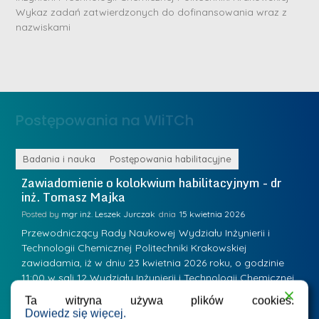
r
D
Wykaz zadań zatwierdzonych do dofinansowania wraz z
n
nazwiskami
r
e
i
m
n
e
ż
d
.
a
Postępowania na WIiTCh
M
l
a
e
r
ne
Badania i nauka
Postępowania habilitacyjne
B
W
i
Zawiadomienie o kolokwium habilitacyjnym - dr
Z
a
inż. Tomasz Majka
i
a
r
K
Posted by
mgr inż. Leszek Jurczak
15 kwietnia 2026
Po
s
u
Przewodniczący Rady Naukowej Wydziału Inżynierii i
P
z
Technologii Chemicznej Politechniki Krakowskiej
Te
r
a
zawiadamia, iż w dniu 23 kwietnia 2026 roku, o godzinie
za
a
.
11:00 w sali 12 Wydziału Inżynierii i Technologii Chemicznej
12
w
ń
(Kraków, ul. Warszawska 24, bud. W-35) odbędzie się
(
s
Ta witryna używa plików cookies.
w
s
kolokwium habilitacyjne dr inż. Tomasza Majki.
ko
Dowiedz się więcej.
k