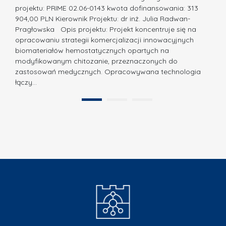
j
w
projektu: PRIME 02.06-0143 kwota dofinansowania: 313
a
z
904,00 PLN Kierownik Projektu: dr inż. Julia Radwan-
.
Pragłowska Opis projektu: Projekt koncentruje się na
P
N
opracowaniu strategii komercjalizacji innowacyjnych
o
biomateriałów hemostatycznych opartych na
a
l
modyfikowanym chitozanie, przeznaczonych do
t
i
zastosowań medycznych. Opracowywana technologia
u
łączy…
t
r
e
a
1
2
c
”
h
n
i
k
i