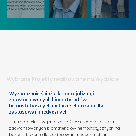
u
i
k
„
u
ó
K
U
w
o
c
I
b
z
W
i
e
I
e
l
S
t
n
d
a
i
l
.
ą
a
Wybrane Projekty realizowane na Wydziale
I
c
n
h
Wyznaczenie ścieżki komercjalizacji
2
n
zaawansowanych biomateriałów
e
E
o
hemostatycznych na bazie chitozanu dla
m
c
zastosowań medycznych
w
i
a,
d
a
Tytuł projektu: Wyznaczenie ścieżki komercjalizacji
k
c
zaawansowanych biomateriałów hemostatycznych na
ó
bazie chitozanu dla zastosowań medycznych nr