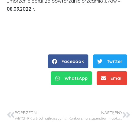
umorzenie opłat za powtarzanie przedmiotu/ów –
08.09.2022 r.
Facebook
Twitter
WhatsApp
Email
POPRZEDNI
NASTĘPNY
WIiTCh PK wśród najlepszych w Polsce. Kategoria A w dyscyplinie Inżynieria Chemiczna.
Konkurs na stypendium naukowe dla doktoranta/stypendysty – Projekt OPUS22