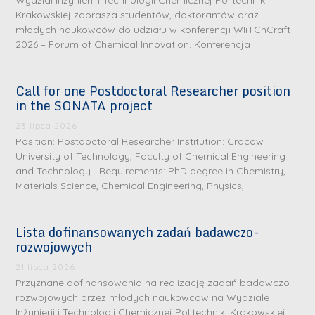
Wydział Inżynierii i Technologii Chemicznej Politechniki
Krakowskiej zaprasza studentów, doktorantów oraz
młodych naukowców do udziału w konferencji WIiTChCraft
2026 – Forum of Chemical Innovation. Konferencja
Call for one Postdoctoral Researcher position
in the SONATA project
23 lipca 2026
Position: Postdoctoral Researcher Institution: Cracow
University of Technology, Faculty of Chemical Engineering
and Technology Requirements: PhD degree in Chemistry,
Materials Science, Chemical Engineering, Physics,
Lista dofinansowanych zadań badawczo-
rozwojowych
S
r
21 lipca 2026
e
Przyznane dofinansowania na realizację zadań badawczo-
rozwojowych przez młodych naukowców na Wydziale
b
Inżynierii i Technologii Chemicznej Politechniki Krakowskiej