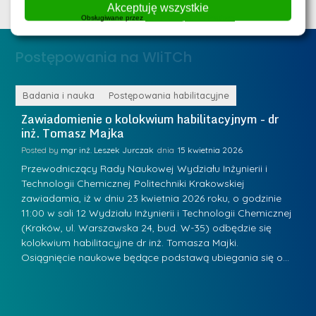
n
Akceptuję wszystkie
e
Obsługiwane przez
WPLP Compliance Platform
ż
d
.
a
Postępowania na WIiTCh
M
l
a
e
r
ne
Badania i nauka
Postępowania habilitacyjne
B
W
i
Zawiadomienie o kolokwium habilitacyjnym - dr
Z
a
inż. Tomasz Majka
i
a
r
K
Posted by
mgr inż. Leszek Jurczak
15 kwietnia 2026
Po
s
u
Przewodniczący Rady Naukowej Wydziału Inżynierii i
P
z
Technologii Chemicznej Politechniki Krakowskiej
Te
r
a
zawiadamia, iż w dniu 23 kwietnia 2026 roku, o godzinie
za
a
.
11:00 w sali 12 Wydziału Inżynierii i Technologii Chemicznej
12
w
ń
(Kraków, ul. Warszawska 24, bud. W-35) odbędzie się
(
s
w
s
kolokwium habilitacyjne dr inż. Tomasza Majki.
ko
k
Osiągnięcie naukowe będące podstawą ubiegania się o…
O
k
L
i
a
i
e
z
d
j