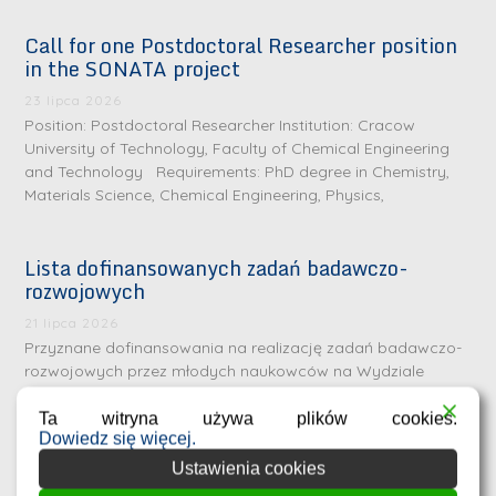
Call for one Postdoctoral Researcher position
in the SONATA project
23 lipca 2026
Position: Postdoctoral Researcher Institution: Cracow
University of Technology, Faculty of Chemical Engineering
and Technology Requirements: PhD degree in Chemistry,
Materials Science, Chemical Engineering, Physics,
Lista dofinansowanych zadań badawczo-
rozwojowych
S
r
21 lipca 2026
e
Przyznane dofinansowania na realizację zadań badawczo-
rozwojowych przez młodych naukowców na Wydziale
b
Inżynierii i Technologii Chemicznej Politechniki Krakowskiej
r
D
Wykaz zadań zatwierdzonych do dofinansowania wraz z
Ta witryna używa plików cookies.
n
Dowiedz się więcej.
nazwiskami
r
e
Ustawienia cookies
i
m