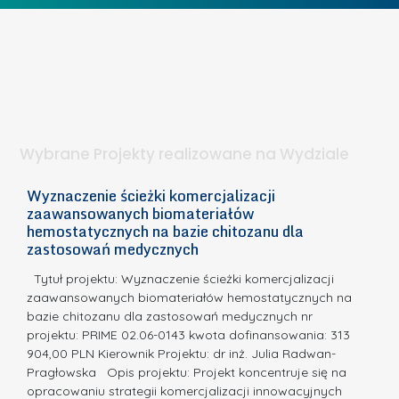
I
b
z
W
i
e
I
e
l
S
t
n
d
a
i
l
.
ą
a
Wybrane Projekty realizowane na Wydziale
I
c
n
h
Wyznaczenie ścieżki komercjalizacji
2
n
zaawansowanych biomateriałów
e
E
o
hemostatycznych na bazie chitozanu dla
m
c
zastosowań medycznych
w
i
a,
d
a
Tytuł projektu: Wyznaczenie ścieżki komercjalizacji
k
c
zaawansowanych biomateriałów hemostatycznych na
ó
bazie chitozanu dla zastosowań medycznych nr
j
w
projektu: PRIME 02.06-0143 kwota dofinansowania: 313
a
z
904,00 PLN Kierownik Projektu: dr inż. Julia Radwan-
.
Pragłowska Opis projektu: Projekt koncentruje się na
P
N
opracowaniu strategii komercjalizacji innowacyjnych