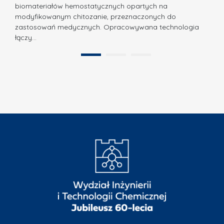
o
biomateriałów hemostatycznych opartych na
a
l
modyfikowanym chitozanie, przeznaczonych do
t
i
zastosowań medycznych. Opracowywana technologia
u
łączy…
t
r
e
a
1
2
c
”
h
n
i
k
i