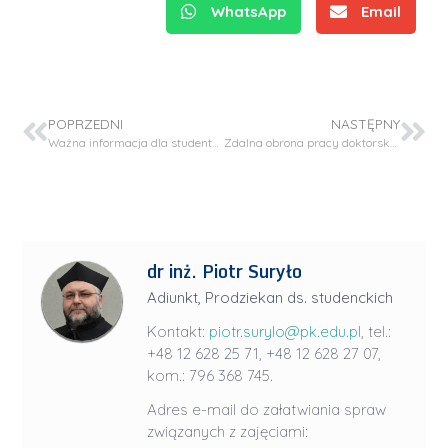
WhatsApp
Email
POPRZEDNI
NASTĘPNY
Ważna informacja dla studentów III roku Biotechnologii – studia I stopnia
Zdalna obrona pracy doktorskiej – mgr inż. Halyna Kominko
dr inż. Piotr Suryło
Adiunkt, Prodziekan ds. studenckich
Kontakt:
piotr.surylo@pk.edu.pl
, tel.:
+48 12 628 25 71, +48 12 628 27 07,
kom.: 796 368 745.
Adres e-mail do załatwiania spraw
związanych z zajęciami: