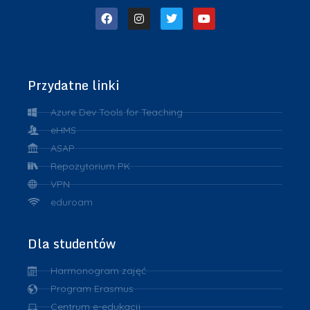
Przydatne linki
Azure Dev Tools for Teaching
eHMS
ASAP
Repozytorium PK
VPN
eduroam
Dla studentów
Harmonogram zajęć
Program Erasmus
Centrum e-edukacji