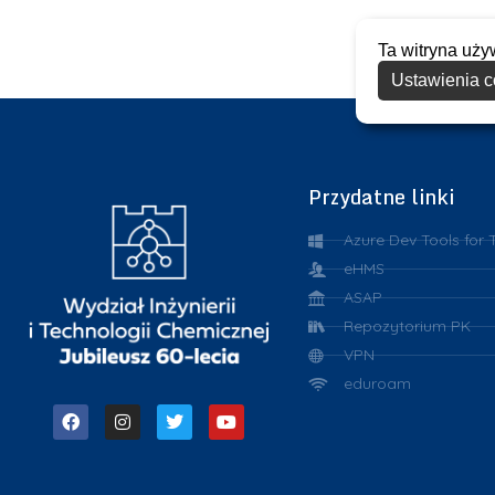
Ta witryna uży
Ustawienia c
Przydatne linki
Azure Dev Tools for 
eHMS
ASAP
Repozytorium PK
VPN
eduroam