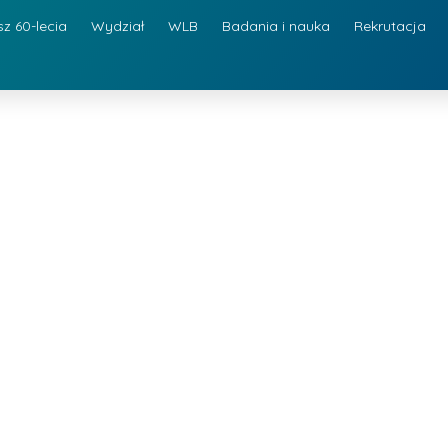
sz 60-lecia
Wydział
WLB
Badania i nauka
Rekrutacja