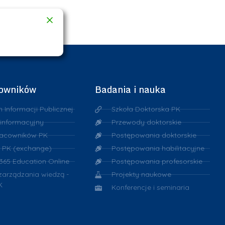
cowników
Badania i nauka
n Informacji Publicznej
Szkoła Doktorska PK
 informacyjny
Przewody doktorskie
racowników PK
Postępowania doktorskie
 PK (exchange)
Postępowania habilitacyjne
 365 Education Online
Postępowania profesorskie
 zarządzania wiedzą -
Projekty naukowe
K
Konferencje i seminaria