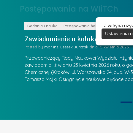
o
Postępowania na WIiTCh
y
w
w
s
Z
Ta witryna uży
k
Badania i nauka
Postępowania habilitacyjne
a
Ustawienia c
a
Zawiadomienie o kolokwium habilit
r
l
z
Posted by
mgr inż. Leszek Jurczak
15 kwietnia 2026
a
ą
u
Przewodniczący Rady Naukowej Wydziału Inżynierii
d
r
zawiadamia, iż w dniu 23 kwietnia 2026 roku, o godz
z
Chemicznej (Kraków, ul. Warszawska 24, bud. W-35
e
ie się
a
Tomasza Majki. Osiągnięcie naukowe będące pod
a
n
t
i
k
u
ą
U
I
c
e
z
t
e