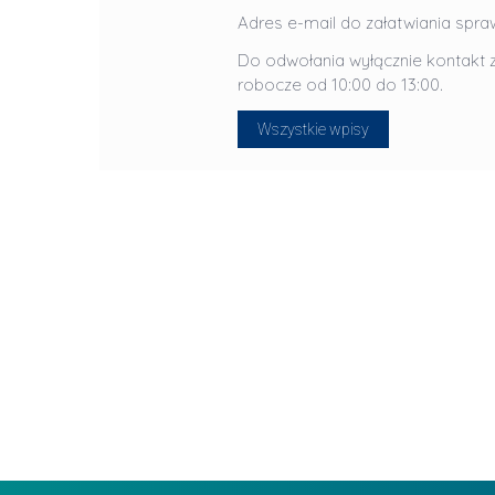
J
Adres e-mail do załatwiania spra
u
Do odwołania wyłącznie kontakt z
l
robocze od 10:00 do 13:00.
i
Wszystkie wpisy
a
R
a
d
w
a
n
-
L
P
i
r
d
a
e
g
r
ł
z