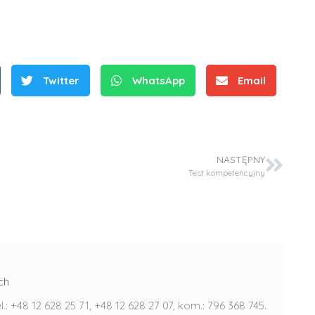
Twitter
WhatsApp
Email
S
NASTĘPNY
r
Test kompetencyjny
e
b
r
D
D
n
r
r
e
i
i
m
n
n
ch
e
ż
ż
el.: +48 12 628 25 71, +48 12 628 27 07, kom.: 796 368 745.
d
.