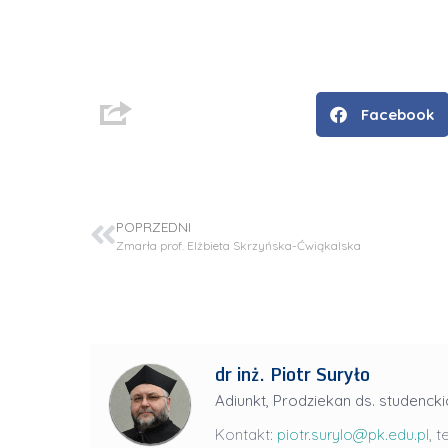
Facebook
POPRZEDNI
Zmarła prof. Elżbieta Skrzyńska-Ćwiąkalska
D
r
i
dr inż. Piotr Suryło
n
Adiunkt, Prodziekan ds. studencki
ż
Kontakt:
piotr.surylo@pk.edu.pl
, t
.