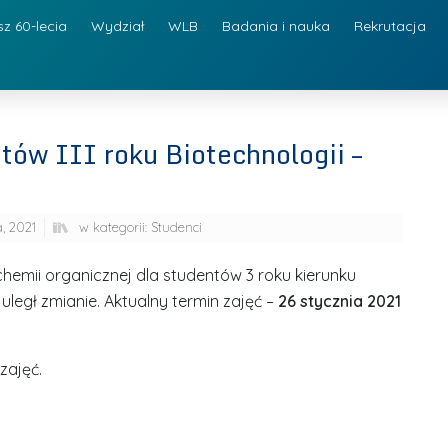
sz 60-lecia
Wydział
WLB
Badania i nauka
Rekrutacja
tów III roku Biotechnologii –
a, 2021
w kategorii:
Studenci
hemii organicznej dla studentów 3 roku kierunku
uległ zmianie. Aktualny termin zajęć –
26 stycznia 2021
zajęć.