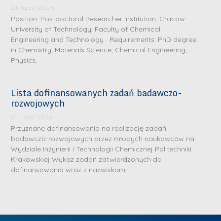
.
a
J
a
23 lipca 2026
M
Position: Postdoctoral Researcher Institution: Cracow
l
u
l
a
University of Technology, Faculty of Chemical
e
l
e
Engineering and Technology Requirements: PhD degree
r
W
i
W
in Chemistry, Materials Science, Chemical Engineering,
i
a
a
a
Physics,
a
r
R
r
K
s
a
s
Lista dofinansowanych zadań badawczo-
u
z
d
z
rozwojowych
r
a
w
a
a
21 lipca 2026
w
a
w
Przyznane dofinansowania na realizację zadań
ń
s
n
s
badawczo-rozwojowych przez młodych naukowców na
s
k
-
k
Wydziale Inżynierii i Technologii Chemicznej Politechniki
k
L
Krakowskiej Wykaz zadań zatwierdzonych do
i
P
i
a
i
dofinansowania wraz z nazwiskami
e
r
e
z
d
j
a
j
n
e
W
g
W
a
r
y
ł
y
g
z