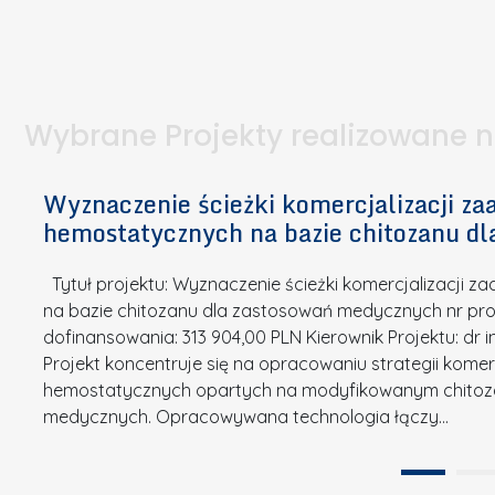
I
a
e
l
S
p
t
n
d
u
a
i
l
k
.
ą
a
o
Wybrane Projekty realizowane 
I
c
n
n
h
k
n
Wyznaczenie ścieżki komercjalizacji 
e
u
o
hemostatycznych na bazie chitozanu d
m
r
w
i
s
a
Tytuł projektu: Wyznaczenie ścieżki komercjalizacji
k
u
c
na bazie chitozanu dla zastosowań medycznych nr proj
ó
o
j
dofinansowania: 313 904,00 PLN Kierownik Projektu: dr 
w
N
Projekt koncentruje się na opracowaniu strategii kome
a
z
a
hemostatycznych opartych na modyfikowanym chitoz
.
P
g
medycznych. Opracowywana technologia łączy…
N
o
r
a
l
o
t