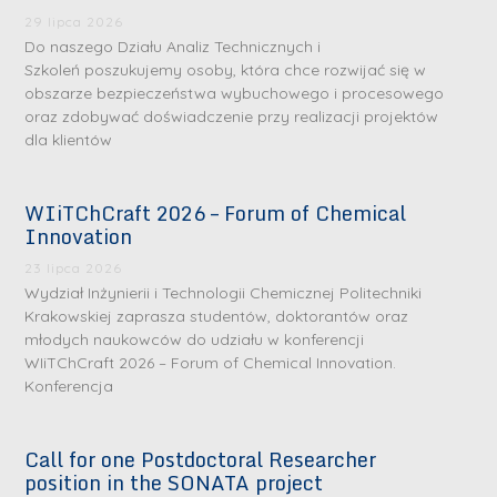
29 lipca 2026
Do naszego Działu Analiz Technicznych i
Szkoleń poszukujemy osoby, która chce rozwijać się w
obszarze bezpieczeństwa wybuchowego i procesowego
oraz zdobywać doświadczenie przy realizacji projektów
dla klientów
WIiTChCraft 2026 – Forum of Chemical
S
S
Innovation
r
r
23 lipca 2026
e
e
Wydział Inżynierii i Technologii Chemicznej Politechniki
b
b
Krakowskiej zaprasza studentów, doktorantów oraz
młodych naukowców do udziału w konferencji
r
D
r
D
WIiTChCraft 2026 – Forum of Chemical Innovation.
n
r
n
r
Konferencja
e
i
e
i
m
n
m
n
Call for one Postdoctoral Researcher
e
ż
e
ż
position in the SONATA project
d
.
d