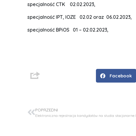
specjalność CTK 02.02.2023,
specjalność IPT, IOZE 02.02 oraz 06.02.2023,
specjalność BPiOS 01 – 02.02.2023,
Facebook
D
r
i
POPRZEDNI
n
ż
.