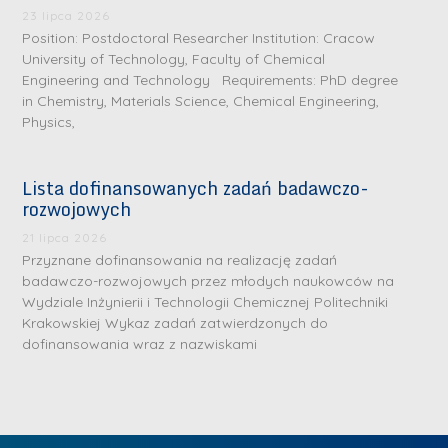
.
a
J
a
23 lipca 2026
M
Position: Postdoctoral Researcher Institution: Cracow
l
u
l
a
University of Technology, Faculty of Chemical
e
l
e
Engineering and Technology Requirements: PhD degree
r
W
i
W
in Chemistry, Materials Science, Chemical Engineering,
i
a
a
a
Physics,
a
r
R
r
K
s
a
s
Lista dofinansowanych zadań badawczo-
u
z
d
z
rozwojowych
r
a
w
a
a
21 lipca 2026
w
a
w
Przyznane dofinansowania na realizację zadań
ń
s
n
s
badawczo-rozwojowych przez młodych naukowców na
s
k
-
k
Wydziale Inżynierii i Technologii Chemicznej Politechniki
k
L
Krakowskiej Wykaz zadań zatwierdzonych do
i
P
i
a
i
dofinansowania wraz z nazwiskami
e
r
e
z
d
j
a
j
n
e
W
g
W
a
r
y
ł
y
g
z