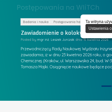
o
Postępowania na WIiTCh
y
w
w
s
Z
Ta witryna uży
k
Badania i nauka
Postępowania habilitacyjne
a
Ustawienia c
a
Zawiadomienie o kolokwium habilit
r
l
z
Posted by
mgr inż. Leszek Jurczak
15 kwietnia 2026
a
ą
u
Przewodniczący Rady Naukowej Wydziału Inżynierii
d
r
zawiadamia, iż w dniu 23 kwietnia 2026 roku, o godz
z
Chemicznej (Kraków, ul. Warszawska 24, bud. W-35
e
ie się
a
Tomasza Majki. Osiągnięcie naukowe będące pod
a
n
t
i
k
u
ą
U
I
c
e
z
t
e