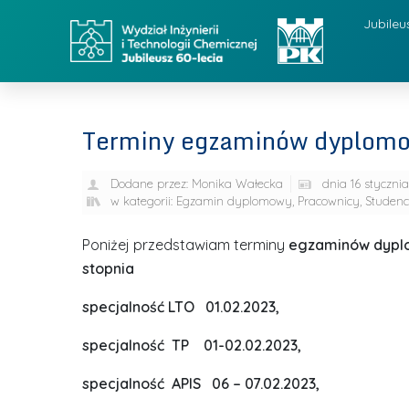
Jubileu
Terminy egzaminów dyplom
Dodane przez:
Monika Wałecka
dnia
16 styczni
w kategorii:
Egzamin dyplomowy
,
Pracownicy
,
Studenc
Poniżej przedstawiam terminy
egzaminów dyp
stopnia
specjalność LTO 01.02.2023,
specjalność TP 01-02.02.2023,
specjalność APIS 06 – 07.02.2023,