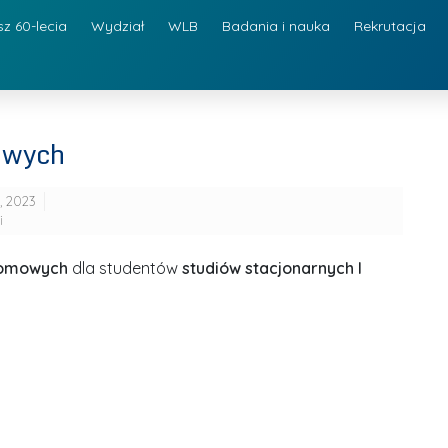
sz 60-lecia
Wydział
WLB
Badania i nauka
Rekrutacja
owych
a, 2023
i
lomowych
dla studentów
studiów stacjonarnych I