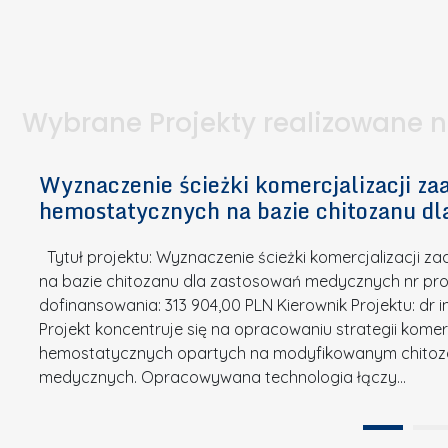
I
a
e
l
S
p
t
n
d
u
a
i
l
k
.
ą
a
o
Wybrane Projekty realizowane 
I
c
n
n
h
k
n
Wyznaczenie ścieżki komercjalizacji 
e
u
o
hemostatycznych na bazie chitozanu d
m
r
w
i
s
a
Tytuł projektu: Wyznaczenie ścieżki komercjalizacji
k
u
c
na bazie chitozanu dla zastosowań medycznych nr proj
ó
o
j
dofinansowania: 313 904,00 PLN Kierownik Projektu: dr 
w
N
Projekt koncentruje się na opracowaniu strategii kome
a
z
a
hemostatycznych opartych na modyfikowanym chitoz
.
P
g
medycznych. Opracowywana technologia łączy…
N
o
r
a
l
o
t