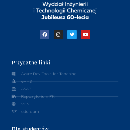
Przydatne linki
Azure Dev Tools for Teaching
eHMS
ASAP
Repozytorium PK
VPN
eduroam
Dla studentów