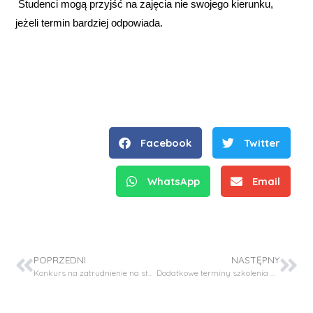
Studenci mogą przyjść na zajęcia nie swojego kierunku,
jeżeli termin bardziej odpowiada.
Facebook
Twitter
WhatsApp
Email
POPRZEDNI
NASTĘPNY
Konkurs na zatrudnienie na stanowisko typu post-doc w projekcie: OPUS (NCN)
Dodatkowe terminy szkolenia bibliotecznego.