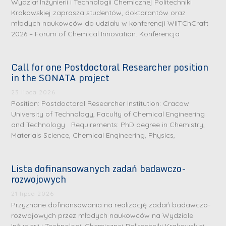
Wydział Inżynierii i Technologii Chemicznej Politechniki
Krakowskiej zaprasza studentów, doktorantów oraz
młodych naukowców do udziału w konferencji WIiTChCraft
2026 – Forum of Chemical Innovation. Konferencja
Call for one Postdoctoral Researcher position
in the SONATA project
23 lipca 2026
Position: Postdoctoral Researcher Institution: Cracow
University of Technology, Faculty of Chemical Engineering
and Technology Requirements: PhD degree in Chemistry,
Materials Science, Chemical Engineering, Physics,
Lista dofinansowanych zadań badawczo-
rozwojowych
S
r
21 lipca 2026
e
Przyznane dofinansowania na realizację zadań badawczo-
rozwojowych przez młodych naukowców na Wydziale
b