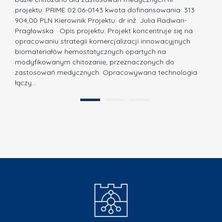
j
w
projektu: PRIME 02.06-0143 kwota dofinansowania: 313
a
z
904,00 PLN Kierownik Projektu: dr inż. Julia Radwan-
.
Pragłowska Opis projektu: Projekt koncentruje się na
P
N
opracowaniu strategii komercjalizacji innowacyjnych
o
biomateriałów hemostatycznych opartych na
a
l
modyfikowanym chitozanie, przeznaczonych do
t
i
zastosowań medycznych. Opracowywana technologia
u
łączy…
t
r
e
a
1
2
c
”
h
n
i
k
i