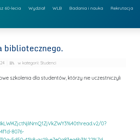
sz 60-lecia
Wydział
WLB
Badania i nauka
Rekrutacja
 bibliotecznego.
024
w kategorii:
Studenci
we szkolenia dla studentów, którzy nie uczestniczyli
kLWI4ZjctNjliNmQ1ZjVkZWY3%40thread.v2/0?
f1d-8076-
0a-5d50-41b8-ac19-e7e0a83ea6b3%22%7d