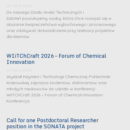
29 lipca 2026
Do naszego Działu Analiz Technicznych i
Szkoleń poszukujemy osoby, która chce rozwijać się w
obszarze bezpieczeństwa wybuchowego i procesowego
oraz zdobywać doświadczenie przy realizacji projektów
dla klientów
WIiTChCraft 2026 – Forum of Chemical
S
S
Innovation
r
r
23 lipca 2026
e
e
Wydział Inżynierii i Technologii Chemicznej Politechniki
b
b
Krakowskiej zaprasza studentów, doktorantów oraz
młodych naukowców do udziału w konferencji
r
D
r
D
WIiTChCraft 2026 – Forum of Chemical Innovation.
n
r
n
r
Konferencja
e
i
e
i
m
n
m
n
Call for one Postdoctoral Researcher
e
ż
e
ż
position in the SONATA project
d
.
d