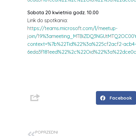
Sobota 20 kwietnia godz. 10.00
Link do spotkania:
https://teams.microsoft.com/l/meetup-
join/19%3ameeting_MTBiZDQ3NGUtMTQ2OC00Y
context=%7b%22Tid%22%3a%225cf2acf2-acb4-4
6eda3f181eed%22%2c%22Oid%22%3a%22dce0d3
D
Facebook
r
i
n
ż
POPRZEDNI
.