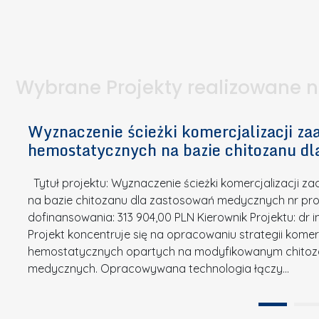
I
a
e
l
S
p
t
n
d
u
a
i
l
k
.
ą
a
o
Wybrane Projekty realizowane 
I
c
n
n
h
k
n
Wyznaczenie ścieżki komercjalizacji 
e
u
o
hemostatycznych na bazie chitozanu d
m
r
w
i
s
a
Tytuł projektu: Wyznaczenie ścieżki komercjalizacji
k
u
c
na bazie chitozanu dla zastosowań medycznych nr proj
ó
o
j
dofinansowania: 313 904,00 PLN Kierownik Projektu: dr 
w
N
Projekt koncentruje się na opracowaniu strategii kome
a
z
a
hemostatycznych opartych na modyfikowanym chitoz
.
P
g
medycznych. Opracowywana technologia łączy…
N
o
r
a
l
o
t