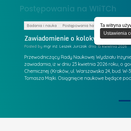
o
Postępowania na WIiTCh
y
w
w
s
Z
Ta witryna uży
k
Badania i nauka
Postępowania habilitacyjne
a
Ustawienia c
a
Zawiadomienie o kolokwium habilit
r
l
z
Posted by
mgr inż. Leszek Jurczak
15 kwietnia 2026
a
ą
u
Przewodniczący Rady Naukowej Wydziału Inżynierii
d
r
zawiadamia, iż w dniu 23 kwietnia 2026 roku, o godz
z
Chemicznej (Kraków, ul. Warszawska 24, bud. W-35
e
ie się
a
Tomasza Majki. Osiągnięcie naukowe będące pod
a
n
t
i
k
u
ą
U
I
c
e
z
t
e