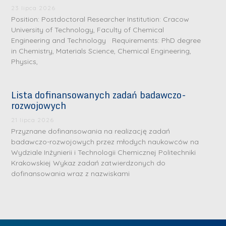
.
a
J
a
23 lipca 2026
M
Position: Postdoctoral Researcher Institution: Cracow
l
u
l
a
University of Technology, Faculty of Chemical
e
l
e
Engineering and Technology Requirements: PhD degree
r
W
i
W
in Chemistry, Materials Science, Chemical Engineering,
i
a
a
a
Physics,
a
r
R
r
K
s
a
s
Lista dofinansowanych zadań badawczo-
u
z
d
z
rozwojowych
r
a
w
a
a
21 lipca 2026
w
a
w
Przyznane dofinansowania na realizację zadań
ń
s
n
s
badawczo-rozwojowych przez młodych naukowców na
s
k
-
k
Wydziale Inżynierii i Technologii Chemicznej Politechniki
k
L
Krakowskiej Wykaz zadań zatwierdzonych do
i
P
i
a
i
dofinansowania wraz z nazwiskami
e
r
e
z
d
j
a
j
n
e
W
g
W
a
r
y
ł
y
g
z