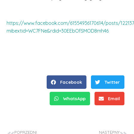
https://www.facebook.com/61554936170614/posts/122137
mibextid=WC7FNe&rdid=30EEbOfSMOD8mh46
Facebook
Twitter
WhatsApp
Email
POPRZEDNI
NASTĘPNY