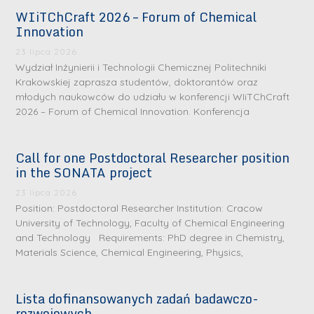
WIiTChCraft 2026 – Forum of Chemical
Innovation
23 lipca 2026
Wydział Inżynierii i Technologii Chemicznej Politechniki
Krakowskiej zaprasza studentów, doktorantów oraz
młodych naukowców do udziału w konferencji WIiTChCraft
2026 – Forum of Chemical Innovation. Konferencja
Call for one Postdoctoral Researcher position
in the SONATA project
23 lipca 2026
Position: Postdoctoral Researcher Institution: Cracow
University of Technology, Faculty of Chemical Engineering
and Technology Requirements: PhD degree in Chemistry,
Materials Science, Chemical Engineering, Physics,
Lista dofinansowanych zadań badawczo-
rozwojowych
S