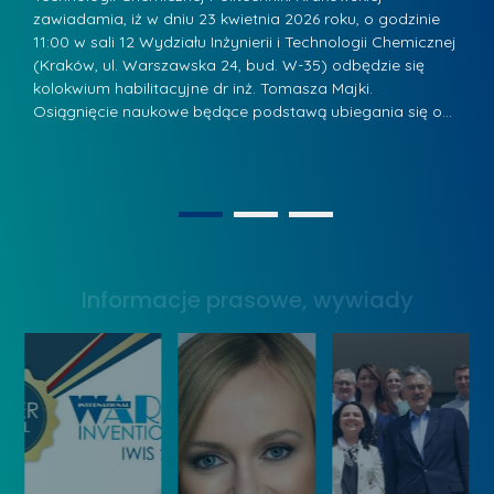
r
a
zawiadamia, iż w dniu 23 kwietnia 2026 roku, o godzinie
za
a
.
11:00 w sali 12 Wydziału Inżynierii i Technologii Chemicznej
12
w
ń
(Kraków, ul. Warszawska 24, bud. W-35) odbędzie się
(
s
w
s
kolokwium habilitacyjne dr inż. Tomasza Majki.
ko
k
Osiągnięcie naukowe będące podstawą ubiegania się o…
O
k
L
i
a
i
e
z
d
j
n
e
W
1
2
a
r
y
g
z
s
r
y
Informacje prasowe, wywiady
t
o
w
a
d
Z
w
ą
a
y
k
r
W
o
z
y
n
ą
n
k
d