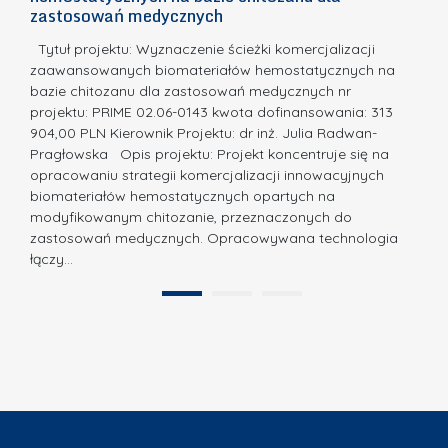
m
c
zastosowań medycznych
w
i
a,
d
a
Tytuł projektu: Wyznaczenie ścieżki komercjalizacji
k
c
zaawansowanych biomateriałów hemostatycznych na
ó
bazie chitozanu dla zastosowań medycznych nr
j
w
projektu: PRIME 02.06-0143 kwota dofinansowania: 313
a
z
904,00 PLN Kierownik Projektu: dr inż. Julia Radwan-
.
Pragłowska Opis projektu: Projekt koncentruje się na
P
N
opracowaniu strategii komercjalizacji innowacyjnych
o
biomateriałów hemostatycznych opartych na
a
l
modyfikowanym chitozanie, przeznaczonych do
t
i
zastosowań medycznych. Opracowywana technologia
u
łączy…
t
r
e
a
1
2
c
”
h
n
i
k
i