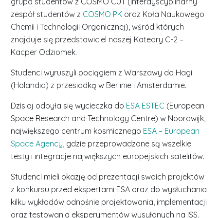
grupa studentów z COSMO CUT (interdyscyplinarny
zespół studentów z
COSMO PK
oraz Koła Naukowego
Chemii i Technologii Organicznej), wśród których
znajduje się przedstawiciel naszej Katedry C-2 –
Kacper Odziomek.
Studenci wyruszyli pociągiem z Warszawy do Hagi
(Holandia) z przesiadką w Berlinie i Amsterdamie.
Dzisiaj odbyła się wycieczka do
ESA ESTEC
(European
Space Research and Technology Centre) w Noordwijk,
największego centrum kosmicznego
ESA – European
Space Agency
, gdzie przeprowadzane są wszelkie
testy i integracje największych europejskich satelitów.
Studenci mieli okazję od prezentacji swoich projektów
z konkursu przed ekspertami ESA oraz do wysłuchania
kilku wykładów odnośnie projektowania, implementacji
oraz testowania eksperymentów wysyłanych na ISS.