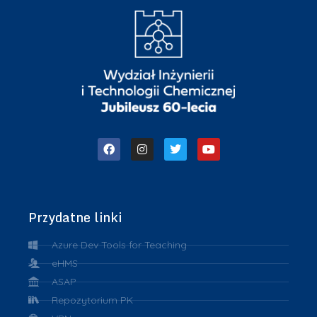
Przydatne linki
Azure Dev Tools for Teaching
eHMS
ASAP
Repozytorium PK