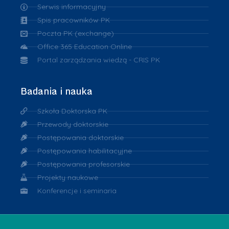
Serwis informacyjny
Spis pracowników PK
Poczta PK (exchange)
Office 365 Education Online
Portal zarządzania wiedzą - CRIS PK
Badania i nauka
Szkoła Doktorska PK
Przewody doktorskie
Postępowania doktorskie
Postępowania habilitacyjne
Postępowania profesorskie
Projekty naukowe
Konferencje i seminaria