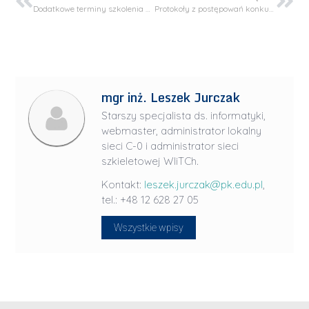
Dodatkowe terminy szkolenia bibliotecznego.
Protokoły z postępowań konkursowych – Projekty SONATA BIS i OPUS LAP
mgr inż. Leszek Jurczak
Starszy specjalista ds. informatyki,
webmaster, administrator lokalny
sieci C-0 i administrator sieci
szkieletowej WIiTCh.
Kontakt:
leszek.jurczak@pk.edu.pl
,
tel.: +48 12 628 27 05
Wszystkie wpisy