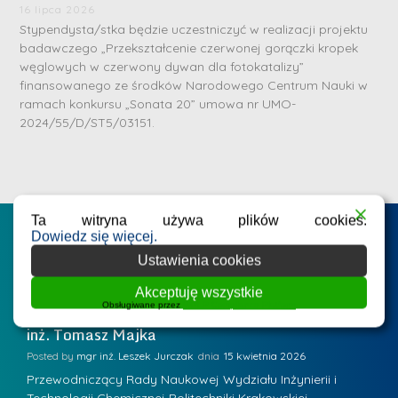
S
16 lipca 2026
r
Stypendysta/stka będzie uczestniczyć w realizacji projektu
e
badawczego „Przekształcenie czerwonej gorączki kropek
węglowych w czerwony dywan dla fotokatalizy”
b
finansowanego ze środków Narodowego Centrum Nauki w
r
D
ramach konkursu „Sonata 20” umowa nr UMO-
n
2024/55/D/ST5/03151.
r
e
i
m
n
e
ż
d
.
Ta witryna używa plików cookies.
a
Postępowania na WIiTCh
Dowiedz się więcej.
M
l
Ustawienia cookies
a
e
r
ne
Badania i nauka
Postępowania habilitacyjne
B
Akceptuję wszystkie
W
Obsługiwane przez
WPLP Compliance Platform
i
Zawiadomienie o kolokwium habilitacyjnym - dr
Z
a
inż. Tomasz Majka
i
a
r
K
Posted by
mgr inż. Leszek Jurczak
15 kwietnia 2026
Po
s
u
Przewodniczący Rady Naukowej Wydziału Inżynierii i
P
z