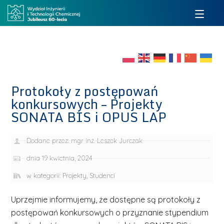
Protokoły z postępowań
konkursowych – Projekty
SONATA BIS i OPUS LAP
Dodane przez:
mgr inż. Leszek Jurczak
dnia
19 kwietnia, 2024
w kategorii:
Projekty
,
Studenci
Uprzejmie informujemy, że dostępne są protokoły z
postępowań konkursowych o przyznanie stypendium