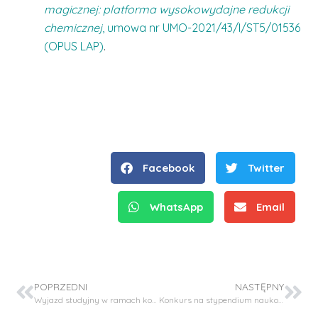
magicznej: platforma wysokowydajne redukcji
chemicznej
, umowa nr UMO-2021/43/I/ST5/01536
(OPUS LAP)
.
Facebook
Twitter
WhatsApp
Email
POPRZEDNI
NASTĘPNY
Wyjazd studyjny w ramach konkursu Direction Space
Konkurs na stypendium naukowe w projekcie OPUS-LAP20 (NCN)