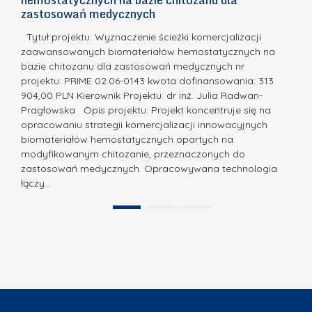
m
c
zastosowań medycznych
w
i
a,
d
a
Tytuł projektu: Wyznaczenie ścieżki komercjalizacji
k
c
zaawansowanych biomateriałów hemostatycznych na
ó
bazie chitozanu dla zastosowań medycznych nr
j
w
projektu: PRIME 02.06-0143 kwota dofinansowania: 313
a
z
904,00 PLN Kierownik Projektu: dr inż. Julia Radwan-
.
Pragłowska Opis projektu: Projekt koncentruje się na
P
N
opracowaniu strategii komercjalizacji innowacyjnych
o
biomateriałów hemostatycznych opartych na
a
l
modyfikowanym chitozanie, przeznaczonych do
t
i
zastosowań medycznych. Opracowywana technologia
u
łączy…
t
r
e
a
1
2
c
”
h
n
i
k