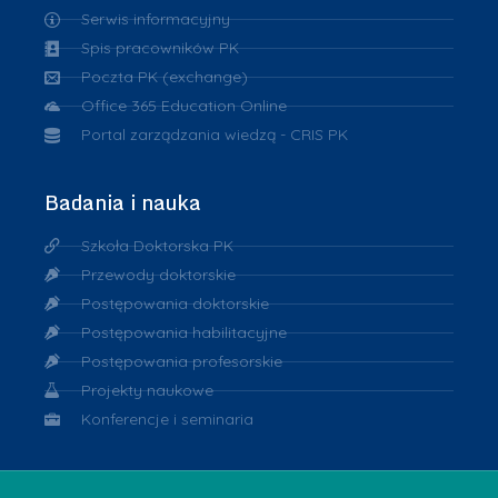
Serwis informacyjny
Spis pracowników PK
Poczta PK (exchange)
Office 365 Education Online
Portal zarządzania wiedzą - CRIS PK
Badania i nauka
Szkoła Doktorska PK
Przewody doktorskie
Postępowania doktorskie
Postępowania habilitacyjne
Postępowania profesorskie
Projekty naukowe
Konferencje i seminaria