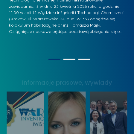
Technologii Chemicznej Politechniki Krakowskiej
Te
r
a
zawiadamia, iż w dniu 23 kwietnia 2026 roku, o godzinie
za
a
.
11:00 w sali 12 Wydziału Inżynierii i Technologii Chemicznej
12
w
ń
(Kraków, ul. Warszawska 24, bud. W-35) odbędzie się
(
s
w
s
kolokwium habilitacyjne dr inż. Tomasza Majki.
ko
k
Osiągnięcie naukowe będące podstawą ubiegania się o…
O
k
L
i
a
i
e
z
d
j
n
e
W
1
2
a
r
y
g
z
s
r
y
Informacje prasowe, wywiady
t
o
w
a
d
Z
w
ą
a
y
k
r
W
o
z
y
n
ą
n