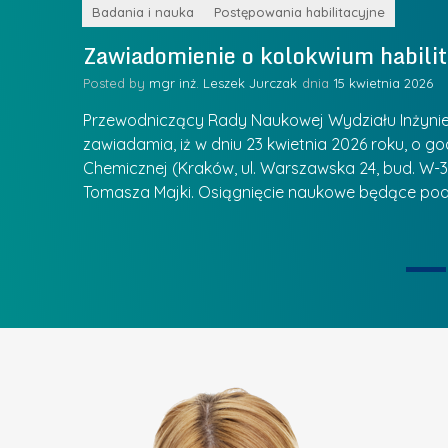
Z
k
Badania i nauka
Postępowania habilitacyjne
a
a
Zawiadomienie o kolokwium habilit
r
l
z
Posted by
mgr inż. Leszek Jurczak
15 kwietnia 2026
a
ą
u
Przewodniczący Rady Naukowej Wydziału Inżynierii
d
r
zawiadamia, iż w dniu 23 kwietnia 2026 roku, o godz
z
Chemicznej (Kraków, ul. Warszawska 24, bud. W-35
e
ie się
a
Tomasza Majki. Osiągnięcie naukowe będące pod
a
n
t
i
k
u
ą
U
I
c
e
z
t
e
a
l
p
n
u
i