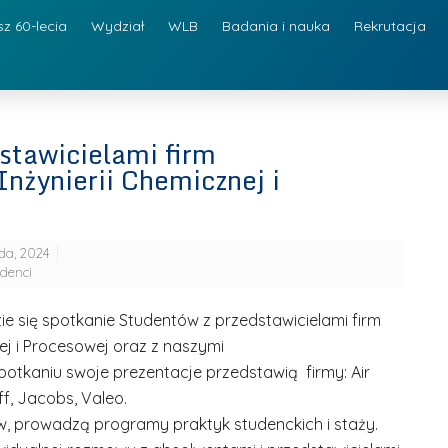
sz 60-lecia
Wydział
WLB
Badania i nauka
Rekrutacja
stawicielami firm
nżynierii Chemicznej i
ada, 2024
denci
ie się spotkanie Studentów z przedstawicielami firm
ej i Procesowej oraz z naszymi
otkaniu swoje prezentacje przedstawią firmy: Air
f, Jacobs, Valeo.
w, prowadzą programy praktyk studenckich i staży.