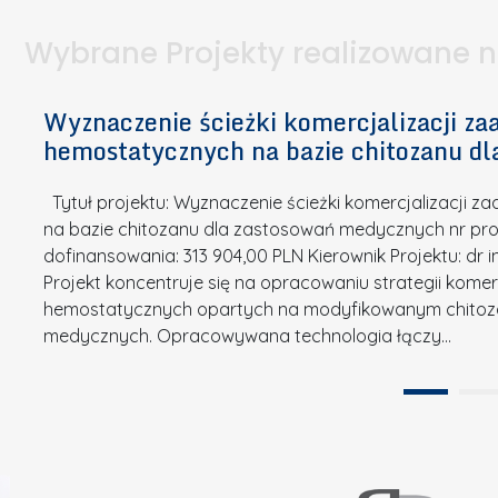
l
k
.
ą
a
o
Wybrane Projekty realizowane 
I
c
n
n
h
k
n
Wyznaczenie ścieżki komercjalizacji 
e
u
o
hemostatycznych na bazie chitozanu d
m
r
w
i
s
a
Tytuł projektu: Wyznaczenie ścieżki komercjalizacji
k
u
c
na bazie chitozanu dla zastosowań medycznych nr proj
ó
o
j
dofinansowania: 313 904,00 PLN Kierownik Projektu: dr 
w
N
Projekt koncentruje się na opracowaniu strategii kome
a
z
a
hemostatycznych opartych na modyfikowanym chitoz
.
P
g
medycznych. Opracowywana technologia łączy…
N
o
r
a
l
o
t
i
d
u
t
ę
r
e
A
a