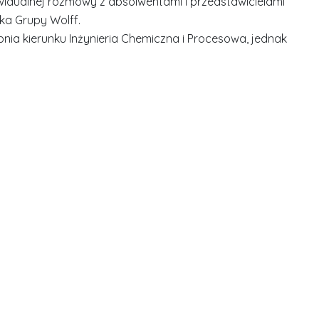
widualnej rozmowy z absolwentami i przedstawicielami
ka Grupy Wolff.
pnia kierunku Inżynieria Chemiczna i Procesowa, jednak