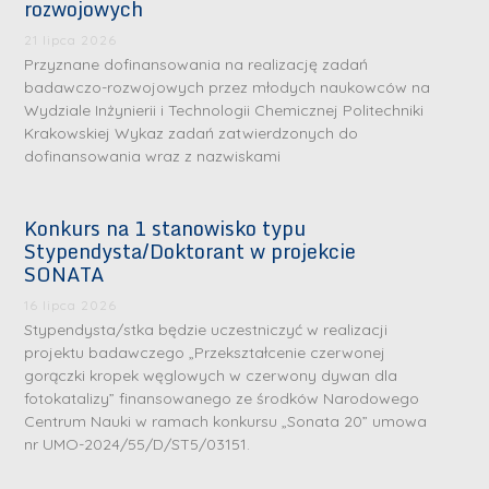
rozwojowych
21 lipca 2026
Przyznane dofinansowania na realizację zadań
badawczo-rozwojowych przez młodych naukowców na
Wydziale Inżynierii i Technologii Chemicznej Politechniki
Krakowskiej Wykaz zadań zatwierdzonych do
S
S
dofinansowania wraz z nazwiskami
r
r
e
e
Konkurs na 1 stanowisko typu
b
b
Stypendysta/Doktorant w projekcie
r
D
r
SONATA
D
n
r
n
r
16 lipca 2026
e
i
e
i
Stypendysta/stka będzie uczestniczyć w realizacji
m
n
m
projektu badawczego „Przekształcenie czerwonej
n
e
ż
e
gorączki kropek węglowych w czerwony dywan dla
ż
d
.
d
fotokatalizy” finansowanego ze środków Narodowego
.
Centrum Nauki w ramach konkursu „Sonata 20” umowa
a
J
a
M
nr UMO-2024/55/D/ST5/03151.
l
u
l
a
e
l
e