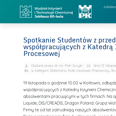
Jubileu
Spotkanie Studentów z przed
współpracujących z Katedrą I
Procesowej
Dodane przez:
dr inż. Piotr Suryło
dnia
12 listop
w kategorii:
Doktoranci
,
Koła naukowe
,
Pracownicy
,
Stu
19 listopada o godzinie 10.00 w Kotłowni, odbędz
współpracujących z Katedrą Inżynierii Chemiczn
absolwentami pracującymi w tych firmach. Na sp
Liquide, DIS/CREADIS, Dragon Poland, Grupa Wolf
Firmy te od lat zatrudniają naszych absolwentó