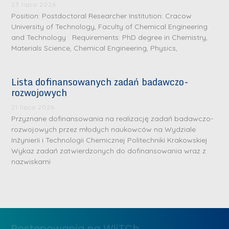
23 lipca 2026
Position: Postdoctoral Researcher Institution: Cracow
University of Technology, Faculty of Chemical Engineering
and Technology Requirements: PhD degree in Chemistry,
Materials Science, Chemical Engineering, Physics,
Lista dofinansowanych zadań badawczo-
rozwojowych
S
r
21 lipca 2026
e
Przyznane dofinansowania na realizację zadań badawczo-
rozwojowych przez młodych naukowców na Wydziale
b
Inżynierii i Technologii Chemicznej Politechniki Krakowskiej
r
D
Wykaz zadań zatwierdzonych do dofinansowania wraz z
n
nazwiskami
r
e
i
m
n
e
ż
d
.
a
Postępowania na WIiTCh