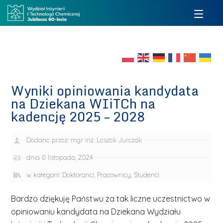
Wyniki opiniowania kandydata
na Dziekana WIiTCh na
kadencję 2025 – 2028
Dodane przez:
mgr inż. Leszek Jurczak
dnia
8 listopada, 2024
w kategorii:
Doktoranci
,
Pracownicy
,
Studenci
Bardzo dziękuję Państwu za tak liczne uczestnictwo w
opiniowaniu kandydata na Dziekana Wydziału