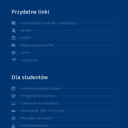
Przydatne linki
Azure Dev Tools for Teaching
eHMS
ASAP
Repozytorium PK
VPN
eduroam
Dla studentów
Harmonogram zajęć
Program Erasmus
Centrum e-edukacji
Microsoft 365 + Poczta
Moodle na Delta
Koła Naukowe