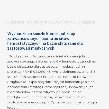
S
t
n
d
a
i
l
.
ą
a
Wybrane Projekty realizowane na Wydziale
I
c
n
h
Wyznaczenie ścieżki komercjalizacji
2
n
zaawansowanych biomateriałów
e
E
o
hemostatycznych na bazie chitozanu dla
m
c
zastosowań medycznych
w
i
a,
d
a
Tytuł projektu: Wyznaczenie ścieżki komercjalizacji
k
c
zaawansowanych biomateriałów hemostatycznych na
ó
bazie chitozanu dla zastosowań medycznych nr
j
w
projektu: PRIME 02.06-0143 kwota dofinansowania: 313
a
z
904,00 PLN Kierownik Projektu: dr inż. Julia Radwan-
.
Pragłowska Opis projektu: Projekt koncentruje się na
P
N
opracowaniu strategii komercjalizacji innowacyjnych
o
biomateriałów hemostatycznych opartych na
a
l
modyfikowanym chitozanie, przeznaczonych do
t
i
zastosowań medycznych. Opracowywana technologia
u
łączy…
t