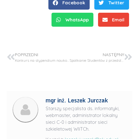
Facebook
Twitter
WhatsApp
Email
POPRZEDNI
NASTĘPNY
Konkurs na stypendium naukowe dla studenta/doktoranta stypendysty w Projekcie OPUS 26 (NCN)
Spotkanie Studentów z przedstawicielami firm współpracujących z Katedrą Inżynierii Chemicznej i Procesowej
mgr inż. Leszek Jurczak
Starszy specjalista ds. informatyki,
webmaster, administrator lokalny
sieci C-0 i administrator sieci
szkieletowej WIiTCh.