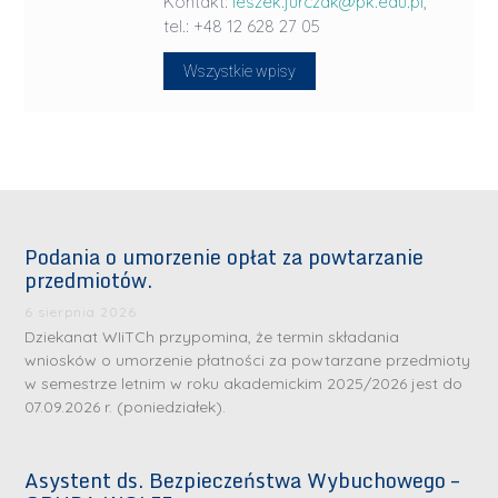
Kontakt:
leszek.jurczak@pk.edu.pl
,
tel.: +48 12 628 27 05
Wszystkie wpisy
Podania o umorzenie opłat za powtarzanie
przedmiotów.
6 sierpnia 2026
Dziekanat WIiTCh przypomina, że termin składania
wniosków o umorzenie płatności za powtarzane przedmioty
w semestrze letnim w roku akademickim 2025/2026 jest do
07.09.2026 r. (poniedziałek).
Asystent ds. Bezpieczeństwa Wybuchowego –