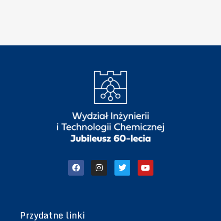
”
B
Przydatne linki