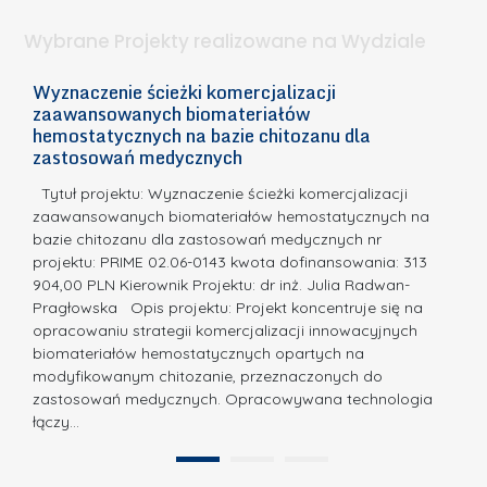
k
.
ą
o
Wybrane Projekty realizowane na Wydziale
I
n
n
k
Wyznaczenie ścieżki komercjalizacji
2
n
zaawansowanych biomateriałów
u
E
o
hemostatycznych na bazie chitozanu dla
r
c
zastosowań medycznych
w
s
a,
d
a
Tytuł projektu: Wyznaczenie ścieżki komercjalizacji
u
c
zaawansowanych biomateriałów hemostatycznych na
o
bazie chitozanu dla zastosowań medycznych nr
j
N
projektu: PRIME 02.06-0143 kwota dofinansowania: 313
a
a
904,00 PLN Kierownik Projektu: dr inż. Julia Radwan-
.
Pragłowska Opis projektu: Projekt koncentruje się na
g
N
opracowaniu strategii komercjalizacji innowacyjnych
r
biomateriałów hemostatycznych opartych na
a
o
modyfikowanym chitozanie, przeznaczonych do
t
d
zastosowań medycznych. Opracowywana technologia
u
łączy…
ę
r
A
a
1
2
B