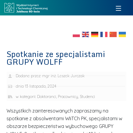
Spotkanie ze specjalistami
GRUPY WOLFF
Dodane przez:
mgr inż. Leszek Jurczak
dnia
13 listopada, 2024
w kategorii:
Doktoranci
,
Pracownicy
,
Studenci
Wszystkich zainteresowanych zapraszamy na
spotkanie z absolwentami WIiTCh PK, specjalistami w
obszarze bezpieczeństwa wybuchowego GRUPY