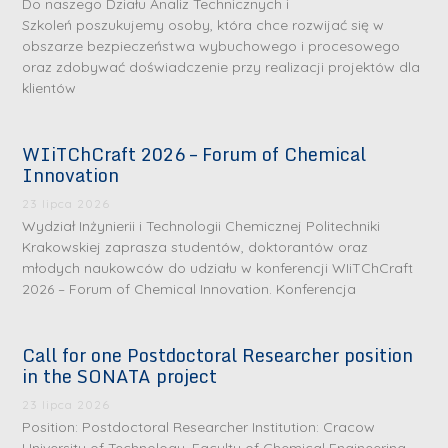
Do naszego Działu Analiz Technicznych i
Szkoleń poszukujemy osoby, która chce rozwijać się w
obszarze bezpieczeństwa wybuchowego i procesowego
oraz zdobywać doświadczenie przy realizacji projektów dla
klientów
WIiTChCraft 2026 – Forum of Chemical
Innovation
23 lipca 2026
Wydział Inżynierii i Technologii Chemicznej Politechniki
Krakowskiej zaprasza studentów, doktorantów oraz
młodych naukowców do udziału w konferencji WIiTChCraft
2026 – Forum of Chemical Innovation. Konferencja
Call for one Postdoctoral Researcher position
in the SONATA project
23 lipca 2026
Position: Postdoctoral Researcher Institution: Cracow
University of Technology, Faculty of Chemical Engineering