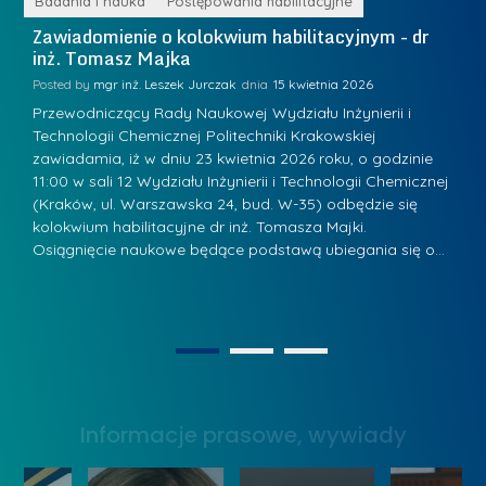
r
ne
Badania i nauka
Postępowania habilitacyjne
B
i
i
Zawiadomienie o kolokwium habilitacyjnym - dr
Z
a
inż. Tomasz Majka
i
a
R
K
Posted by
mgr inż. Leszek Jurczak
15 kwietnia 2026
Po
a
u
Przewodniczący Rady Naukowej Wydziału Inżynierii i
P
d
Technologii Chemicznej Politechniki Krakowskiej
Te
r
w
zawiadamia, iż w dniu 23 kwietnia 2026 roku, o godzinie
za
a
.
11:00 w sali 12 Wydziału Inżynierii i Technologii Chemicznej
12
a
ń
(Kraków, ul. Warszawska 24, bud. W-35) odbędzie się
(
n
w
s
kolokwium habilitacyjne dr inż. Tomasza Majki.
ko
-
Osiągnięcie naukowe będące podstawą ubiegania się o…
O
k
L
P
a
i
r
z
d
a
n
e
g
1
2
a
r
ł
g
z
o
r
y
Informacje prasowe, wywiady
w
o
w
s
d
Z