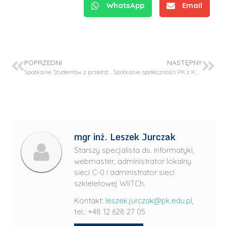
WhatsApp
Email
POPRZEDNI
NASTĘPNY
Spotkanie Studentów z przedstawicielami firm współpracujących z Katedrą Inżynierii Chemicznej i Procesowej
Spotkanie społeczności PK z Konsulem Generalnym Francji
mgr inż. Leszek Jurczak
Starszy specjalista ds. informatyki,
webmaster, administrator lokalny
sieci C-0 i administrator sieci
szkieletowej WIiTCh.
Kontakt:
leszek.jurczak@pk.edu.pl
,
tel.: +48 12 628 27 05