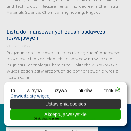
and Technology Requirements: PhD degree in Chemistry,
Materials Science, Chemical Engineering, Physics,
Lista dofinansowanych zadań badawczo-
rozwojowych
21 lipca 2026
Przyznane dofinansowania na realizację zadań badawczo-
rozwojowych przez młodych naukowców na Wydziale
Inżynierii i Technologii Chemicznej Politechniki Krakowskiej
D
D
Wykaz zadań zatwierdzonych do dofinansowania wraz z
r
nazwiskami
r
i
i
n
Ta witryna używa plików cookies.
n
Dowiedz się więcej.
ż
ż
Ustawienia cookies
.
.
J
Postępowania na WIiTCh
Akceptuję wszystkie
M
Obsługiwane przez
WPLP Compliance Platform
u
a
l