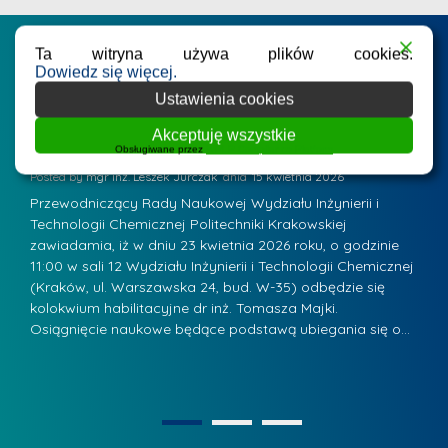
d
.
a
M
Postępowania na WIiTCh
l
Ta witryna używa plików cookies.
a
Dowiedz się więcej.
e
r
Ustawienia cookies
ne
Badania i nauka
Postępowania habilitacyjne
B
W
i
Zawiadomienie o kolokwium habilitacyjnym - dr
Z
a
Akceptuję wszystkie
a
inż. Tomasz Majka
i
Obsługiwane przez
WPLP Compliance Platform
r
K
Posted by
mgr inż. Leszek Jurczak
15 kwietnia 2026
Po
s
u
Przewodniczący Rady Naukowej Wydziału Inżynierii i
P
z
r
Technologii Chemicznej Politechniki Krakowskiej
Te
a
a
zawiadamia, iż w dniu 23 kwietnia 2026 roku, o godzinie
za
w
.
11:00 w sali 12 Wydziału Inżynierii i Technologii Chemicznej
12
ń
s
(Kraków, ul. Warszawska 24, bud. W-35) odbędzie się
(
s
w
kolokwium habilitacyjne dr inż. Tomasza Majki.
ko
k
k
L
Osiągnięcie naukowe będące podstawą ubiegania się o…
O
i
a
i
e
z
d
j
n
e
W
a
r
1
2
y