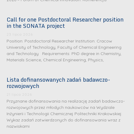
Call for one Postdoctoral Researcher position
in the SONATA project
23 lipca 2026
Position: Postdoctoral Researcher Institution: Cracow
University of Technology, Faculty of Chemical Engineering
and Technology Requirements: PhD degree in Chemistry,
Materials Science, Chemical Engineering, Physics,
S
r
Lista dofinansowanych zadań badawczo-
e
rozwojowych
b
r
21 lipca 2026
D
Przyznane dofinansowania na realizację zadań badawczo-
n
r
rozwojowych przez młodych naukowców na Wydziale
e
Inżynierii i Technologii Chemicznej Politechniki Krakowskiej
i
m
Wykaz zadań zatwierdzonych do dofinansowania wraz z
n
e
nazwiskami
ż