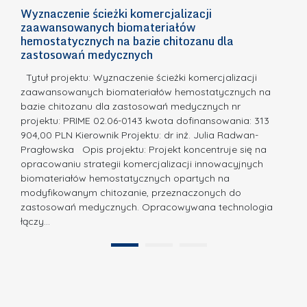
i
e
I
Wyznaczenie ścieżki komercjalizacji
2
e
l
zaawansowanych biomateriałów
S
t
n
E
hemostatycznych na bazie chitozanu dla
d
c
zastosowań medycznych
a
i
l
a,
d
.
ą
Tytuł projektu: Wyznaczenie ścieżki komercjalizacji
a
I
zaawansowanych biomateriałów hemostatycznych na
c
bazie chitozanu dla zastosowań medycznych nr
n
h
projektu: PRIME 02.06-0143 kwota dofinansowania: 313
n
e
904,00 PLN Kierownik Projektu: dr inż. Julia Radwan-
o
Pragłowska Opis projektu: Projekt koncentruje się na
m
w
opracowaniu strategii komercjalizacji innowacyjnych
i
a
biomateriałów hemostatycznych opartych na
k
modyfikowanym chitozanie, przeznaczonych do
c
ó
zastosowań medycznych. Opracowywana technologia
j
łączy…
w
a
z
.
1
2
P
N
o
a
l
t