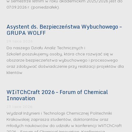
w semestrze letnim w roku akademickim 2025/2026 jest do
07.09.2026 r. (poniedziałek).
Asystent ds. Bezpieczeństwa Wybuchowego –
GRUPA WOLFF
29 lipca 2026
Do naszego Działu Analiz Technicznych i
Szkoleń poszukujemy osoby, która chce rozwijać się w
obszarze bezpieczeństwa wybuchowego i procesowego
oraz zdobywać doświadczenie przy realizacji projektów dla
klientów
WIiTChCraft 2026 – Forum of Chemical
Innovation
23 lipca 2026
Wydział Inżynierii i Technologii Chemicznej Politechniki
Krakowskiej zaprasza studentów, doktorantów oraz
młodych naukowców do udziału w konferencji WIiTChCraft
2026 – Forum of Chemical Innovation. Konferencja