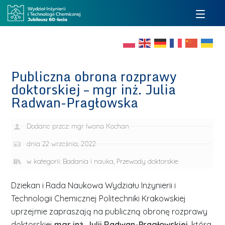
Publiczna obrona rozprawy
doktorskiej – mgr inż. Julia
Radwan-Pragłowska
Dodane przez:
mgr Iwona Kochan
dnia
22 września, 2022
w kategorii:
Badania i nauka
,
Przewody doktorskie
Dziekan i Rada Naukowa Wydziału Inżynierii i
Technologii Chemicznej Politechniki Krakowskiej
uprzejmie zapraszają na publiczną obronę rozprawy
doktorskiej
mgr inż. Julii Radwan-Pragłowskiej
, która