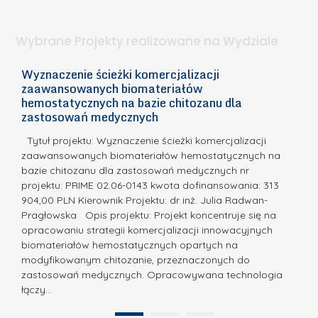
a
i
l
.
ą
a
Wybrane Projekty realizowane na Wydziale
I
c
n
h
Wyznaczenie ścieżki komercjalizacji
2
n
zaawansowanych biomateriałów
e
E
o
hemostatycznych na bazie chitozanu dla
m
c
zastosowań medycznych
w
i
a,
d
a
Tytuł projektu: Wyznaczenie ścieżki komercjalizacji
k
c
zaawansowanych biomateriałów hemostatycznych na
ó
bazie chitozanu dla zastosowań medycznych nr
j
w
projektu: PRIME 02.06-0143 kwota dofinansowania: 313
a
z
904,00 PLN Kierownik Projektu: dr inż. Julia Radwan-
.
Pragłowska Opis projektu: Projekt koncentruje się na
P
N
opracowaniu strategii komercjalizacji innowacyjnych
o
biomateriałów hemostatycznych opartych na
a
l
modyfikowanym chitozanie, przeznaczonych do
t
i
zastosowań medycznych. Opracowywana technologia
u
łączy…
t
r
e