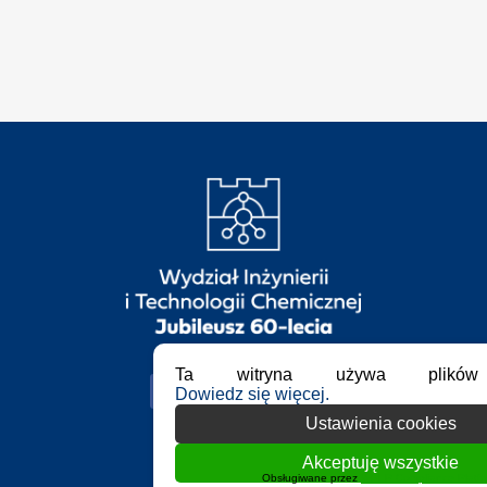
a
1
2
c
”
h
n
i
k
i
Ta witryna używa plików 
Dowiedz się więcej.
Ustawienia cookies
Akceptuję wszystkie
Obsługiwane przez
WPLP Compliance Platf