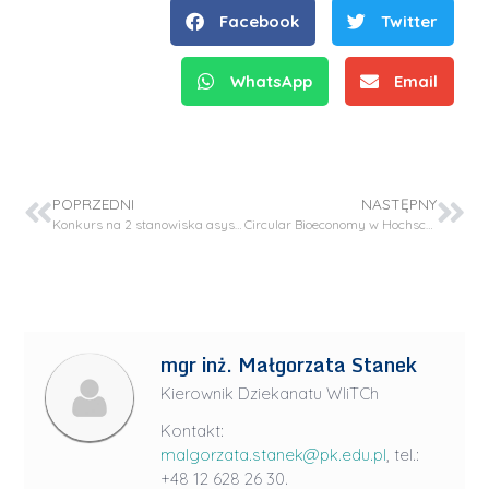
Facebook
Twitter
WhatsApp
Email
POPRZEDNI
NASTĘPNY
Konkurs na 2 stanowiska asystenta w grupie pracowników badawczych w Katedrze C-5
Circular Bioeconomy w Hochschule Bremen
mgr inż. Małgorzata Stanek
Kierownik Dziekanatu WIiTCh
Kontakt:
malgorzata.stanek@pk.edu.pl
, tel.:
+48 12 628 26 30.