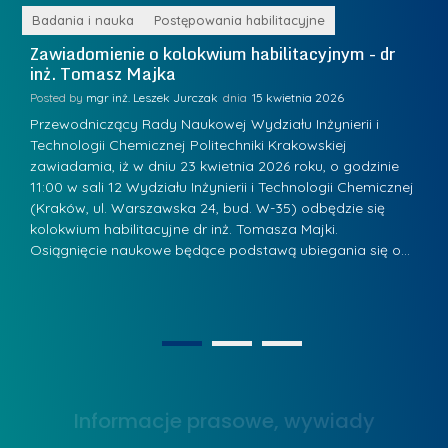
e
r
ne
Badania i nauka
Postępowania habilitacyjne
B
W
i
Zawiadomienie o kolokwium habilitacyjnym - dr
Z
a
inż. Tomasz Majka
i
a
r
K
Posted by
mgr inż. Leszek Jurczak
15 kwietnia 2026
Po
s
u
Przewodniczący Rady Naukowej Wydziału Inżynierii i
P
z
Technologii Chemicznej Politechniki Krakowskiej
Te
r
a
zawiadamia, iż w dniu 23 kwietnia 2026 roku, o godzinie
za
a
.
11:00 w sali 12 Wydziału Inżynierii i Technologii Chemicznej
12
w
ń
(Kraków, ul. Warszawska 24, bud. W-35) odbędzie się
(
s
w
s
kolokwium habilitacyjne dr inż. Tomasza Majki.
ko
k
Osiągnięcie naukowe będące podstawą ubiegania się o…
O
k
L
i
a
i
e
z
d
j
n
e
W
1
2
a
r
y
g
z
s
r
y
Informacje prasowe, wywiady
t
o
w