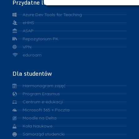
Przydatne linki
Azure Dev Tools for Teaching
eHMS
ASAP
Repozytorium PK
VPN
eduroam
Dla studentów
Harmonogram zajęć
Program Erasmus
Centrum e-edukacji
Microsoft 365 + Poczta
Moodle na Delta
Koła Naukowe
Samorząd studencki