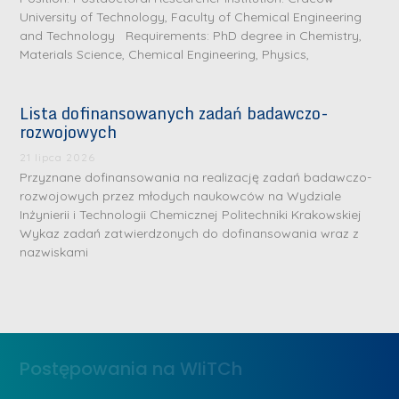
University of Technology, Faculty of Chemical Engineering
and Technology Requirements: PhD degree in Chemistry,
Materials Science, Chemical Engineering, Physics,
Lista dofinansowanych zadań badawczo-
rozwojowych
S
r
21 lipca 2026
e
Przyznane dofinansowania na realizację zadań badawczo-
rozwojowych przez młodych naukowców na Wydziale
b
Inżynierii i Technologii Chemicznej Politechniki Krakowskiej
r
D
Wykaz zadań zatwierdzonych do dofinansowania wraz z
n
nazwiskami
r
e
i
m
n
e
ż
d
.
a
Postępowania na WIiTCh
M
l
a