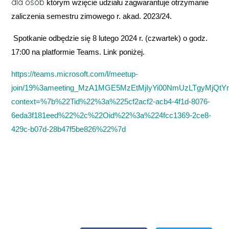
dla osób
którym wzięcie udziału zagwarantuje otrzymanie
zaliczenia semestru zimowego r. akad. 2023/24.
Spotkanie odbędzie się 8 lutego 2024 r. (czwartek) o godz.
17:00 na platformie Teams. Link poniżej.
https://teams.microsoft.com/l/meetup-
join/19%3ameeting_MzA1MGE5MzEtMjIyYi00NmUzLTgyMjQt
context=%7b%22Tid%22%3a%225cf2acf2-acb4-4f1d-8076-
6eda3f181eed%22%2c%22Oid%22%3a%224fcc1369-2ce8-
429c-b07d-28b47f5be826%22%7d