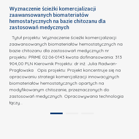
n
h
Wyznaczenie ścieżki komercjalizacji
2
n
zaawansowanych biomateriałów
e
E
o
hemostatycznych na bazie chitozanu dla
m
c
zastosowań medycznych
w
i
a,
d
a
Tytuł projektu: Wyznaczenie ścieżki komercjalizacji
k
c
zaawansowanych biomateriałów hemostatycznych na
ó
bazie chitozanu dla zastosowań medycznych nr
j
w
projektu: PRIME 02.06-0143 kwota dofinansowania: 313
a
z
904,00 PLN Kierownik Projektu: dr inż. Julia Radwan-
.
Pragłowska Opis projektu: Projekt koncentruje się na
P
N
opracowaniu strategii komercjalizacji innowacyjnych
o
biomateriałów hemostatycznych opartych na
a
l
modyfikowanym chitozanie, przeznaczonych do
t
i
zastosowań medycznych. Opracowywana technologia
u
łączy…
t
r
e
a
1
2
c
”
h
n