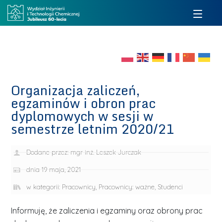
Organizacja zaliczeń,
egzaminów i obron prac
dyplomowych w sesji w
semestrze letnim 2020/21
Dodane przez:
mgr inż. Leszek Jurczak
dnia
19 maja, 2021
w kategorii:
Pracownicy
,
Pracownicy: ważne
,
Studenci
Informuję, że zaliczenia i egzaminy oraz obrony prac