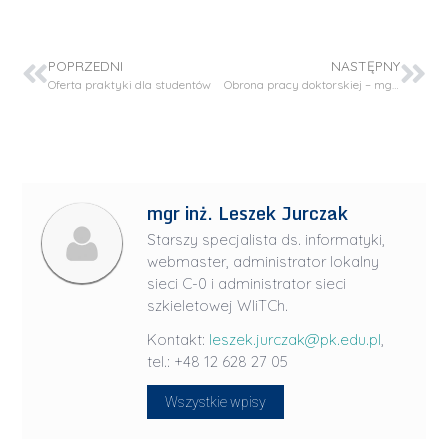
POPRZEDNI
NASTĘPNY
Oferta praktyki dla studentów
Obrona pracy doktorskiej – mgr inż. Damian Nowak
mgr inż. Leszek Jurczak
Starszy specjalista ds. informatyki,
webmaster, administrator lokalny
sieci C-0 i administrator sieci
szkieletowej WIiTCh.
Kontakt:
leszek.jurczak@pk.edu.pl
,
tel.: +48 12 628 27 05
Wszystkie wpisy