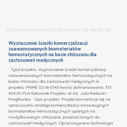
e
l
S
t
n
d
a
i
l
.
ą
a
Wybrane Projekty realizowane na Wydziale
I
c
n
h
Wyznaczenie ścieżki komercjalizacji
2
n
zaawansowanych biomateriałów
e
E
o
hemostatycznych na bazie chitozanu dla
m
c
zastosowań medycznych
w
i
a,
d
a
Tytuł projektu: Wyznaczenie ścieżki komercjalizacji
k
c
zaawansowanych biomateriałów hemostatycznych na
ó
bazie chitozanu dla zastosowań medycznych nr
j
w
projektu: PRIME 02.06-0143 kwota dofinansowania: 313
a
z
904,00 PLN Kierownik Projektu: dr inż. Julia Radwan-
.
Pragłowska Opis projektu: Projekt koncentruje się na
P
N
opracowaniu strategii komercjalizacji innowacyjnych
o
biomateriałów hemostatycznych opartych na
a
l
modyfikowanym chitozanie, przeznaczonych do
t
i
zastosowań medycznych. Opracowywana technologia