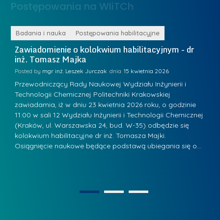
a
Postępowania na WIiTCh
M
l
a
e
r
ne
Badania i nauka
Postępowania habilitacyjne
B
W
i
Zawiadomienie o kolokwium habilitacyjnym - dr
Z
a
inż. Tomasz Majka
i
a
r
K
Posted by
mgr inż. Leszek Jurczak
15 kwietnia 2026
Po
s
u
Przewodniczący Rady Naukowej Wydziału Inżynierii i
P
z
Technologii Chemicznej Politechniki Krakowskiej
Te
r
a
zawiadamia, iż w dniu 23 kwietnia 2026 roku, o godzinie
za
a
.
11:00 w sali 12 Wydziału Inżynierii i Technologii Chemicznej
12
w
ń
(Kraków, ul. Warszawska 24, bud. W-35) odbędzie się
(
s
w
s
kolokwium habilitacyjne dr inż. Tomasza Majki.
ko
k
Osiągnięcie naukowe będące podstawą ubiegania się o…
O
k
L
i
a
i
e
z
d
j
n
e
W
1
2
a
r
y
g
z
s