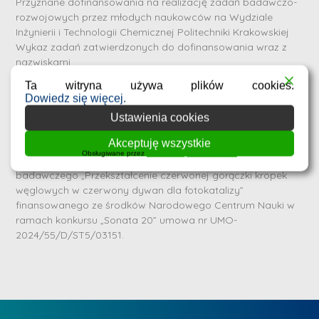
Przyznane dofinansowania na realizację zadań badawczo-
rozwojowych przez młodych naukowców na Wydziale
Inżynierii i Technologii Chemicznej Politechniki Krakowskiej
Wykaz zadań zatwierdzonych do dofinansowania wraz z
nazwiskami
Ta witryna używa plików cookies.
Dowiedz się więcej.
Konkurs na 1 stanowisko typu
Ustawienia cookies
Stypendysta/Doktorant w projekcie SONATA
S
Akceptuję wszystkie
16 lipca 2026
r
Obsługiwane przez
WPLP Compliance Platform
Stypendysta/stka będzie uczestniczyć w realizacji projektu
e
badawczego „Przekształcenie czerwonej gorączki kropek
węglowych w czerwony dywan dla fotokatalizy”
b
finansowanego ze środków Narodowego Centrum Nauki w
r
D
ramach konkursu „Sonata 20” umowa nr UMO-
n
2024/55/D/ST5/03151.
r
e
i
m
n
e
ż
d
.