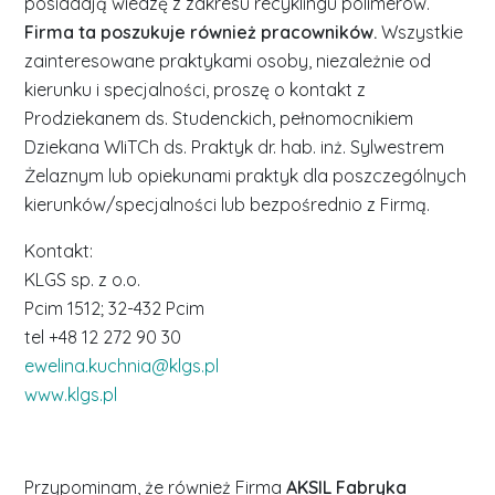
posiadają wiedzę z zakresu recyklingu polimerów.
Firma ta poszukuje również pracowników.
Wszystkie
zainteresowane praktykami osoby, niezależnie od
kierunku i specjalności, proszę o kontakt z
Prodziekanem ds. Studenckich, pełnomocnikiem
Dziekana WIiTCh ds. Praktyk dr. hab. inż. Sylwestrem
Żelaznym lub opiekunami praktyk dla poszczególnych
kierunków/specjalności lub bezpośrednio z Firmą.
Kontakt:
KLGS sp. z o.o.
Pcim 1512; 32-432 Pcim
tel +48 12 272 90 30
ewelina.kuchnia@klgs.pl
www.klgs.pl
Przypominam, że również Firma
AKSIL
Fabryka