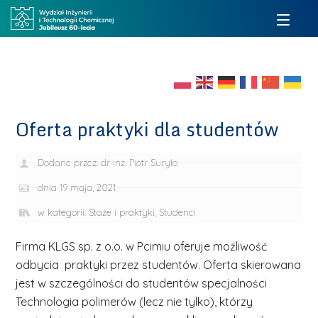
Oferta praktyki dla studentów
Dodane przez:
dr inż. Piotr Suryło
dnia
19 maja, 2021
w kategorii:
Staże i praktyki
,
Studenci
Firma KLGS sp. z o.o. w Pcimiu oferuje możliwość
odbycia praktyki przez studentów. Oferta skierowana
jest w szczególności do studentów specjalności
Technologia polimerów (lecz nie tylko), którzy