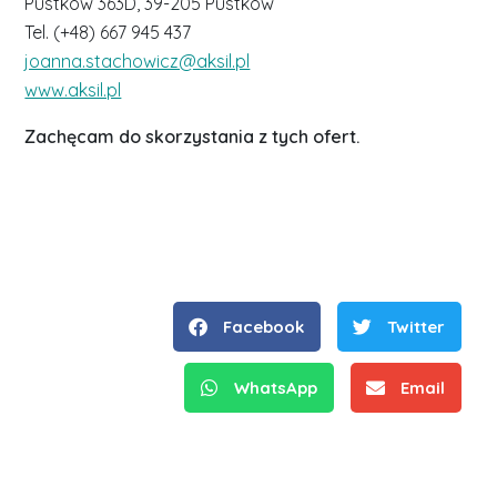
Pustków 363D, 39-205 Pustków
Tel. (+48) 667 945 437
joanna.stachowicz@aksil.pl
www.aksil.pl
Zachęcam do skorzystania z tych ofert.
Facebook
Twitter
WhatsApp
Email