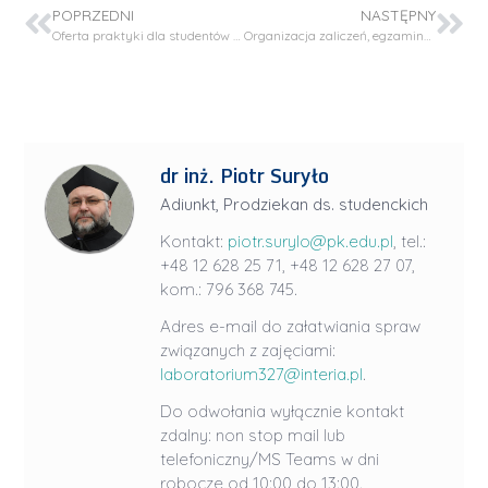
POPRZEDNI
NASTĘPNY
Oferta praktyki dla studentów naszego wydziału
Organizacja zaliczeń, egzaminów i obron prac dyplomowych w sesji w semestrze letnim 2020/21
dr inż. Piotr Suryło
Adiunkt, Prodziekan ds. studenckich
Kontakt:
piotr.surylo@pk.edu.pl
, tel.:
+48 12 628 25 71, +48 12 628 27 07,
kom.: 796 368 745.
Adres e-mail do załatwiania spraw
związanych z zajęciami:
laboratorium327@interia.pl
.
Do odwołania wyłącznie kontakt
zdalny: non stop mail lub
telefoniczny/MS Teams w dni
robocze od 10:00 do 13:00.