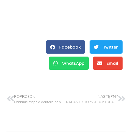
Facebook
Twitter
WhatsApp
Email
POPRZEDNI
NASTĘPNY
Nadanie stopnia doktora habilitowanego – dr inż. Elżbieta Skrzyńska
NADANIE STOPNIA DOKTORA HABILITOWANEGO – DR KRZYSZTOF MAZUREK