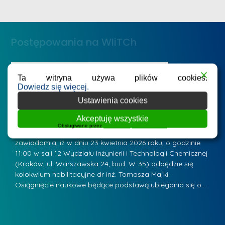
n
e
ż
d
.
a
Postępowania na WIiTCh
M
l
a
e
r
ne
Badania i nauka
Postępowania habilitacyjne
B
W
Ta witryna używa plików cookies.
i
Zawiadomienie o kolokwium habilitacyjnym - dr
Z
Dowiedz się więcej.
a
inż. Tomasz Majka
i
a
Ustawienia cookies
r
K
Posted by
mgr inż. Leszek Jurczak
15 kwietnia 2026
Po
s
Akceptuję wszystkie
u
Przewodniczący Rady Naukowej Wydziału Inżynierii i
P
Obsługiwane przez
WPLP Compliance Platform
z
Technologii Chemicznej Politechniki Krakowskiej
Te
r
a
zawiadamia, iż w dniu 23 kwietnia 2026 roku, o godzinie
za
a
.
11:00 w sali 12 Wydziału Inżynierii i Technologii Chemicznej
12
w
ń
(Kraków, ul. Warszawska 24, bud. W-35) odbędzie się
(
s
w
s
kolokwium habilitacyjne dr inż. Tomasza Majki.
ko
k
Osiągnięcie naukowe będące podstawą ubiegania się o…
O
k
L
i
a
i
e
z
d
j