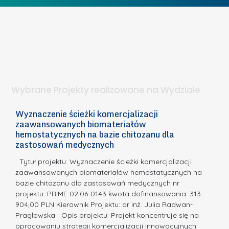
I
b
z
W
i
e
I
e
l
S
t
n
d
a
i
l
.
ą
a
Wybrane Projekty realizowane na Wydziale
I
c
n
h
Wyznaczenie ścieżki komercjalizacji
2
n
zaawansowanych biomateriałów
e
E
o
hemostatycznych na bazie chitozanu dla
m
c
zastosowań medycznych
w
i
a,
d
a
Tytuł projektu: Wyznaczenie ścieżki komercjalizacji
k
c
zaawansowanych biomateriałów hemostatycznych na
ó
bazie chitozanu dla zastosowań medycznych nr
j
w
projektu: PRIME 02.06-0143 kwota dofinansowania: 313
a
z
904,00 PLN Kierownik Projektu: dr inż. Julia Radwan-
.
Pragłowska Opis projektu: Projekt koncentruje się na
P
N
opracowaniu strategii komercjalizacji innowacyjnych