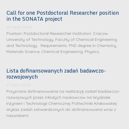
Call for one Postdoctoral Researcher position
in the SONATA project
23 lipca 2026
Position: Postdoctoral Researcher Institution: Cracow
University of Technology, Faculty of Chemical Engineering
and Technology Requirements: PhD degree in Chemistry,
Materials Science, Chemical Engineering, Physics,
Lista dofinansowanych zadań badawczo-
rozwojowych
S
r
21 lipca 2026
e
Przyznane dofinansowania na realizację zadań badawczo-
rozwojowych przez młodych naukowców na Wydziale
b
Inżynierii i Technologii Chemicznej Politechniki Krakowskiej
r
D
Wykaz zadań zatwierdzonych do dofinansowania wraz z
n
nazwiskami
r
e
i
m