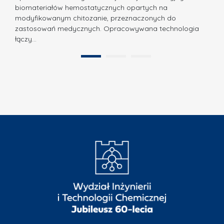
o
biomateriałów hemostatycznych opartych na
a
l
modyfikowanym chitozanie, przeznaczonych do
t
i
zastosowań medycznych. Opracowywana technologia
u
łączy…
t
r
e
a
1
2
c
”
h
n
i
k
i