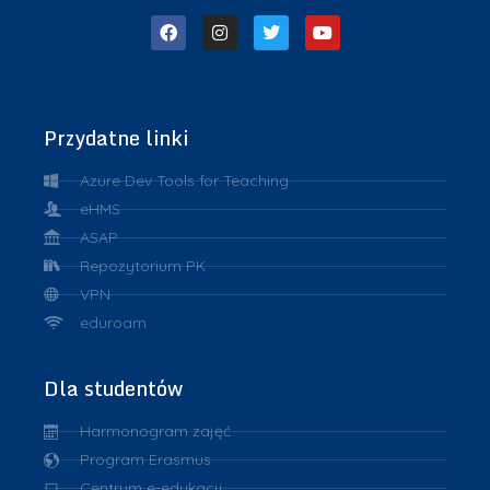
Przydatne linki
Azure Dev Tools for Teaching
eHMS
ASAP
Repozytorium PK
VPN
eduroam
Dla studentów
Harmonogram zajęć
Program Erasmus
Centrum e-edukacji