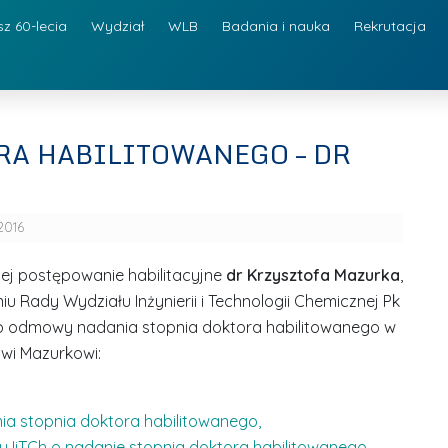
sz 60-lecia
Wydział
WLB
Badania i nauka
Rekrutacja
RA HABILITOWANEGO – DR
 2016
ej postępowanie habilitacyjne
dr Krzysztofa Mazurka
,
iu Rady Wydziału Inżynierii i Technologii Chemicznej Pk
ub odmowy nadania stopnia doktora habilitowanego w
owi Mazurkowi:
nia stopnia doktora habilitowanego,
łu IiTCh o nadanie stopnia doktora habilitowanego.