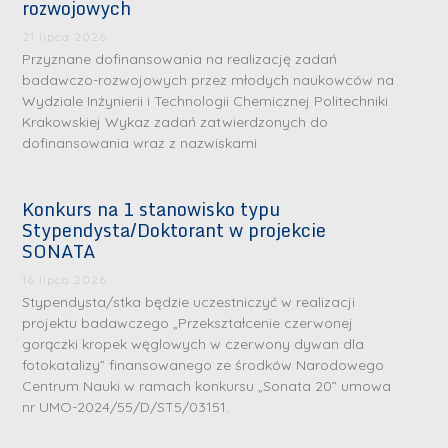
m
n
m
rozwojowych
n
e
ż
e
21 lipca 2026
ż
d
.
d
Przyznane dofinansowania na realizację zadań
.
a
J
a
badawczo-rozwojowych przez młodych naukowców na
M
Wydziale Inżynierii i Technologii Chemicznej Politechniki
l
u
l
a
Krakowskiej Wykaz zadań zatwierdzonych do
e
l
e
dofinansowania wraz z nazwiskami
r
W
i
W
i
a
a
a
a
Konkurs na 1 stanowisko typu
r
R
r
K
Stypendysta/Doktorant w projekcie
s
a
s
SONATA
u
z
d
z
r
16 lipca 2026
a
w
a
a
Stypendysta/stka będzie uczestniczyć w realizacji
w
a
w
projektu badawczego „Przekształcenie czerwonej
ń
s
n
s
gorączki kropek węglowych w czerwony dywan dla
s
k
-
k
fotokatalizy” finansowanego ze środków Narodowego
k
L
Centrum Nauki w ramach konkursu „Sonata 20” umowa
i
P
i
a
i
nr UMO-2024/55/D/ST5/03151.
e
r
e
z
d
j
a
j