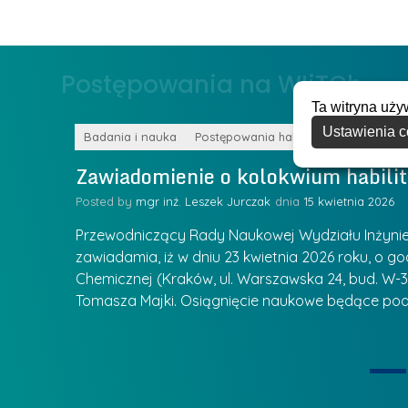
e
g
r
ł
z
o
Postępowania na WIiTCh
y
w
w
Ta witryna uży
s
Z
Ustawienia c
k
Badania i nauka
Postępowania habilitacyjne
a
a
Zawiadomienie o kolokwium habilit
r
l
z
Posted by
mgr inż. Leszek Jurczak
15 kwietnia 2026
a
ą
u
Przewodniczący Rady Naukowej Wydziału Inżynierii
d
r
zawiadamia, iż w dniu 23 kwietnia 2026 roku, o godz
z
Chemicznej (Kraków, ul. Warszawska 24, bud. W-35
e
ie się
a
Tomasza Majki. Osiągnięcie naukowe będące pod
a
n
t
i
k
u
ą
U
I