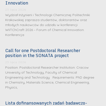
Innovation
23 lipca 2026
Wydział Inżynierii i Technologii Chemicznej Politechniki
Krakowskiej zaprasza studentów, doktorantów oraz
młodych naukowców do udziału w konferencji
WIiTChCraft 2026 – Forum of Chemical Innovation.
Konferencja
Call for one Postdoctoral Researcher
position in the SONATA project
23 lipca 2026
S
S
Position: Postdoctoral Researcher Institution: Cracow
r
r
University of Technology, Faculty of Chemical
e
e
Engineering and Technology Requirements: PhD degree
b
b
in Chemistry, Materials Science, Chemical Engineering,
Physics,
r
D
r
D
n
r
n
r
e
i
e
Lista dofinansowanych zadań badawczo-
i