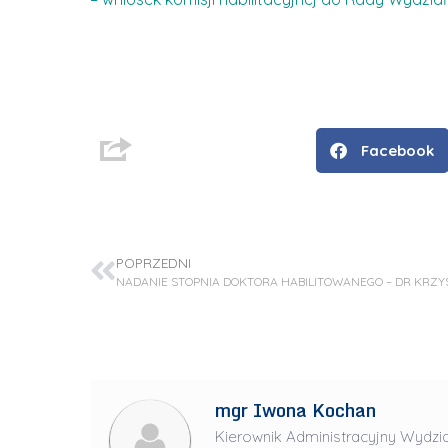
Facebook
POPRZEDNI
D
r
mgr Iwona Kochan
i
Kierownik Administracyjny Wydzia