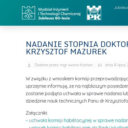
Jubileu
NADANIE STOPNIA DOKTO
KRZYSZTOF MAZUREK
Dodane przez:
mgr Iwona Kochan
dnia
8 lipca,
W związku z wnioskiem komisji przeprowadzając
uprzejmie informuję, że na najbliższym posiedzen
zostanie podjęta uchwała w sprawie nadania l
dziedzinie nauk technicznych Panu dr Krzysztof
Załączniki:
– uchwała komisji habilitacyjnej w sprawie nada
– wniosek komisji habilitacyjnej do Rady Wydzia