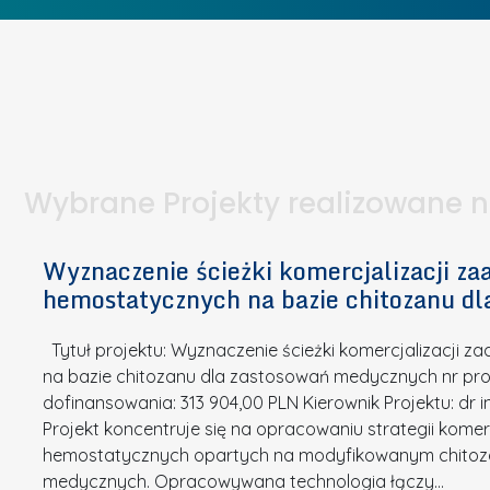
o
c
I
e
b
z
W
t
i
e
I
a
e
l
S
p
t
n
d
u
a
i
l
k
.
ą
a
o
Wybrane Projekty realizowane 
I
c
n
n
h
k
n
Wyznaczenie ścieżki komercjalizacji 
e
u
o
hemostatycznych na bazie chitozanu d
m
r
w
i
s
a
Tytuł projektu: Wyznaczenie ścieżki komercjalizacji
k
u
c
na bazie chitozanu dla zastosowań medycznych nr proj
ó
o
j
dofinansowania: 313 904,00 PLN Kierownik Projektu: dr 
w
N
Projekt koncentruje się na opracowaniu strategii kome
a
z
a
hemostatycznych opartych na modyfikowanym chitoz
.
P
g
medycznych. Opracowywana technologia łączy…
N