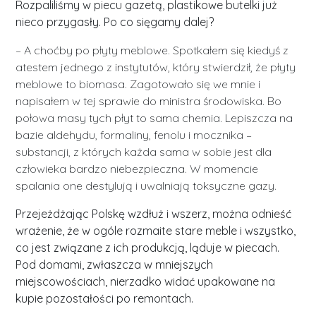
Rozpaliliśmy w piecu gazetą, plastikowe butelki już
nieco przygasły. Po co sięgamy dalej?
– A choćby po płyty meblowe. Spotkałem się kiedyś z
atestem jednego z instytutów, który stwierdził, że płyty
meblowe to biomasa. Zagotowało się we mnie i
napisałem w tej sprawie do ministra środowiska. Bo
połowa masy tych płyt to sama chemia. Lepiszcza na
bazie aldehydu, formaliny, fenolu i mocznika –
substancji, z których każda sama w sobie jest dla
człowieka bardzo niebezpieczna. W momencie
spalania one destylują i uwalniają toksyczne gazy.
Przejeżdżając Polskę wzdłuż i wszerz, można odnieść
wrażenie, że w ogóle rozmaite stare meble i wszystko,
co jest związane z ich produkcją, ląduje w piecach.
Pod domami, zwłaszcza w mniejszych
miejscowościach, nierzadko widać upakowane na
kupie pozostałości po remontach.