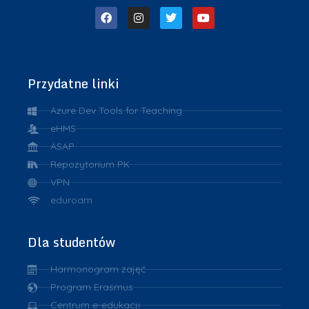
Przydatne linki
Azure Dev Tools for Teaching
eHMS
ASAP
Repozytorium PK
VPN
eduroam
Dla studentów
Harmonogram zajęć
Program Erasmus
Centrum e-edukacji