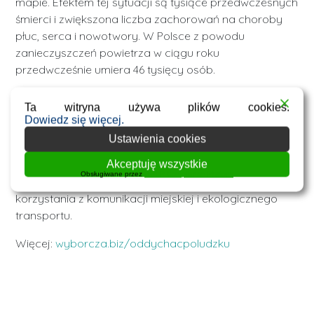
mapie. Efektem tej sytuacji są tysiące przedwczesnych
śmierci i zwiększona liczba zachorowań na choroby
płuc, serca i nowotwory. W Polsce z powodu
zanieczyszczeń powietrza w ciągu roku
przedwcześnie umiera 46 tysięcy osób.
W 2016 r. w ramach akcji społecznej „Oddychać po
Ta witryna używa plików cookies.
ludzku” organizowanej przez „Gazetę Wyborczą”,
Dowiedz się więcej.
chcemy skupić się m.in. na zwiększeniu świadomości
Ustawienia cookies
Polaków dotyczącej przyczyn i skutków
zanieczyszczenia powietrza, wdrażaniu ustawy
Akceptuję wszystkie
Obsługiwane przez
WPLP Compliance Platform
antysmogowej przez samorządy oraz zachęcaniu do
korzystania z komunikacji miejskiej i ekologicznego
transportu.
Więcej:
wyborcza.biz/oddychacpoludzku