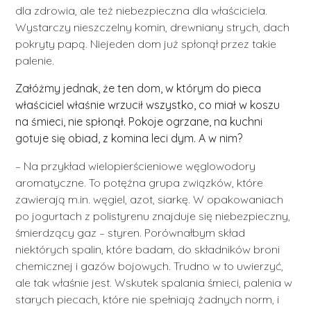
dla zdrowia, ale też niebezpieczna dla właściciela.
Wystarczy nieszczelny komin, drewniany strych, dach
pokryty papą. Niejeden dom już spłonął przez takie
palenie.
Załóżmy jednak, że ten dom, w którym do pieca
właściciel właśnie wrzucił wszystko, co miał w koszu
na śmieci, nie spłonął. Pokoje ogrzane, na kuchni
gotuje się obiad, z komina leci dym. A w nim?
– Na przykład wielopierścieniowe węglowodory
aromatyczne. To potężna grupa związków, które
zawierają m.in. węgiel, azot, siarkę. W opakowaniach
po jogurtach z polistyrenu znajduje się niebezpieczny,
śmierdzący gaz – styren. Porównałbym skład
niektórych spalin, które badam, do składników broni
chemicznej i gazów bojowych. Trudno w to uwierzyć,
ale tak właśnie jest. Wskutek spalania śmieci, palenia w
starych piecach, które nie spełniają żadnych norm, i