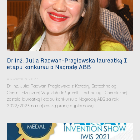
Dr inż. Julia Radwan-Pragłowska laureatką I
etapu konkursu o Nagrodę ABB
4 kwietnia 2023
Dr inż. Julia Radwan-Pragłowska z Katedry Biotechnologii i
Chemii Fizycznej Wydziału Inżynierii i Technologii Chemicznej
została laureatką I etapu konkursu o Nagrodę ABB za rok
2022/2023 na najlepszą pracę dyplomową.