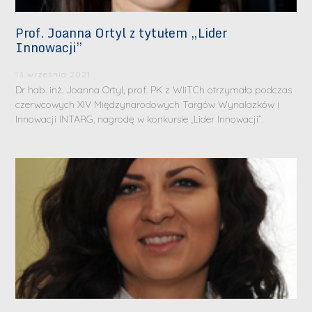
Prof. Joanna Ortyl z tytułem „Lider
Innowacji”
13 września 2021
Dr hab. inż. Joanna Ortyl, prof. PK z WIiTCh otrzymała podczas
czerwcowych XIV Międzynarodowych Targów Wynalazków i
Innowacji INTARG, nagrodę w konkursie „Lider Innowacji”.