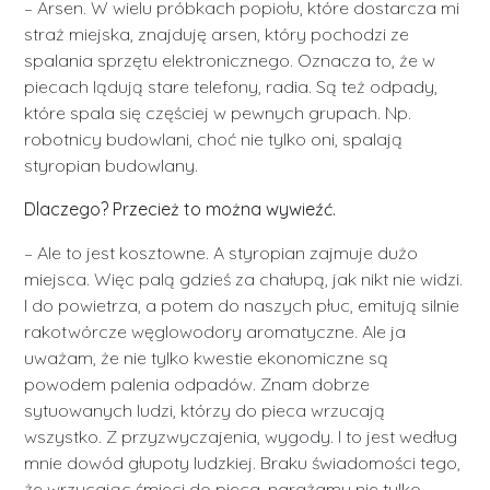
– Arsen. W wielu próbkach popiołu, które dostarcza mi
straż miejska, znajduję arsen, który pochodzi ze
spalania sprzętu elektronicznego. Oznacza to, że w
piecach lądują stare telefony, radia. Są też odpady,
które spala się częściej w pewnych grupach. Np.
robotnicy budowlani, choć nie tylko oni, spalają
styropian budowlany.
Dlaczego? Przecież to można wywieźć.
– Ale to jest kosztowne. A styropian zajmuje dużo
miejsca. Więc palą gdzieś za chałupą, jak nikt nie widzi.
I do powietrza, a potem do naszych płuc, emitują silnie
rakotwórcze węglowodory aromatyczne. Ale ja
uważam, że nie tylko kwestie ekonomiczne są
powodem palenia odpadów. Znam dobrze
sytuowanych ludzi, którzy do pieca wrzucają
wszystko. Z przyzwyczajenia, wygody. I to jest według
mnie dowód głupoty ludzkiej. Braku świadomości tego,
że wrzucając śmieci do pieca, narażamy nie tylko