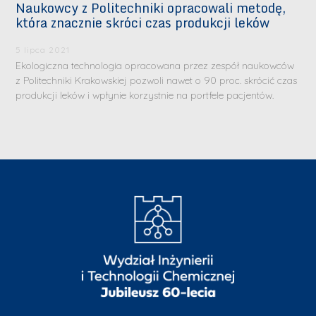
Naukowcy z Politechniki opracowali metodę,
która znacznie skróci czas produkcji leków
5 lipca 2021
Ekologiczna technologia opracowana przez zespół naukowców
z Politechniki Krakowskiej pozwoli nawet o 90 proc. skrócić czas
produkcji leków i wpłynie korzystnie na portfele pacjentów.