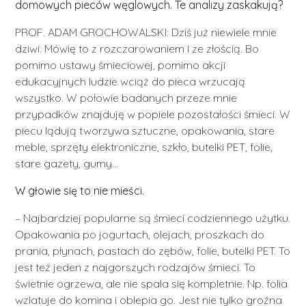
domowych pieców węglowych. Te analizy zaskakują?
PROF. ADAM GROCHOWALSKI: Dziś już niewiele mnie
dziwi. Mówię to z rozczarowaniem i ze złością. Bo
pomimo ustawy śmieciowej, pomimo akcji
edukacyjnych ludzie wciąż do pieca wrzucają
wszystko. W połowie badanych przeze mnie
przypadków znajduję w popiele pozostałości śmieci. W
piecu lądują tworzywa sztuczne, opakowania, stare
meble, sprzęty elektroniczne, szkło, butelki PET, folie,
stare gazety, gumy…
W głowie się to nie mieści.
– Najbardziej popularne są śmieci codziennego użytku.
Opakowania po jogurtach, olejach, proszkach do
prania, płynach, pastach do zębów, folie, butelki PET. To
jest też jeden z najgorszych rodzajów śmieci. To
świetnie ogrzewa, ale nie spala się kompletnie. Np. folia
wzlatuje do komina i oblepia go. Jest nie tylko groźna