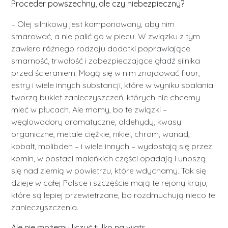
Proceder powszechny, ale czy niebezpieczny?
– Olej silnikowy jest komponowany, aby nim
smarować, a nie palić go w piecu. W związku z tym
zawiera różnego rodzaju dodatki poprawiające
smarność, trwałość i zabezpieczające gładź silnika
przed ścieraniem. Mogą się w nim znajdować fluor,
estry i wiele innych substancji, które w wyniku spalania
tworzą bukiet zanieczyszczeń, których nie chcemy
mieć w płucach. Ale mamy, bo te związki –
węglowodory aromatyczne, aldehydy, kwasy
organiczne, metale ciężkie, nikiel, chrom, wanad,
kobalt, molibden – i wiele innych – wydostają się przez
komin, w postaci maleńkich części opadają i unoszą
się nad ziemią w powietrzu, które wdychamy. Tak się
dzieje w całej Polsce i szczęście mają te rejony kraju,
które są lepiej przewietrzane, bo rozdmuchują nieco te
zanieczyszczenia.
Ale nie możemy liczyć tylko na wiatr.