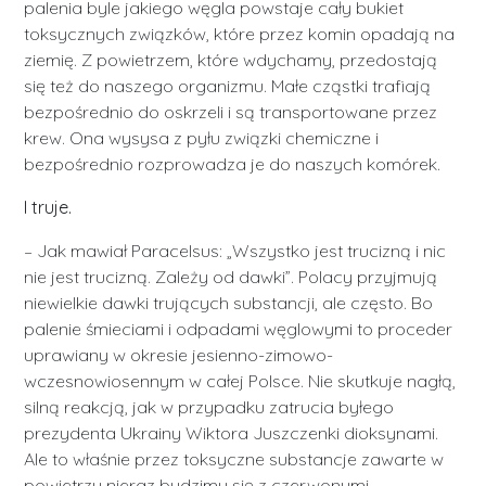
palenia byle jakiego węgla powstaje cały bukiet
toksycznych związków, które przez komin opadają na
ziemię. Z powietrzem, które wdychamy, przedostają
się też do naszego organizmu. Małe cząstki trafiają
bezpośrednio do oskrzeli i są transportowane przez
krew. Ona wysysa z pyłu związki chemiczne i
bezpośrednio rozprowadza je do naszych komórek.
I truje.
– Jak mawiał Paracelsus: „Wszystko jest trucizną i nic
nie jest trucizną. Zależy od dawki”. Polacy przyjmują
niewielkie dawki trujących substancji, ale często. Bo
palenie śmieciami i odpadami węglowymi to proceder
uprawiany w okresie jesienno-zimowo-
wczesnowiosennym w całej Polsce. Nie skutkuje nagłą,
silną reakcją, jak w przypadku zatrucia byłego
prezydenta Ukrainy Wiktora Juszczenki dioksynami.
Ale to właśnie przez toksyczne substancje zawarte w
powietrzu nieraz budzimy się z czerwonymi,