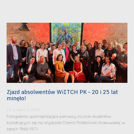
Zjazd absolwentów WiITCH PK – 20 i 25 lat
minęło!
23 września 2024
Fotogaleria upamiętniająca pierwszy rocznik studentów
kształcących się na Wydziale Chemii Politechniki Krakowskiej w
latach 1966-1971.