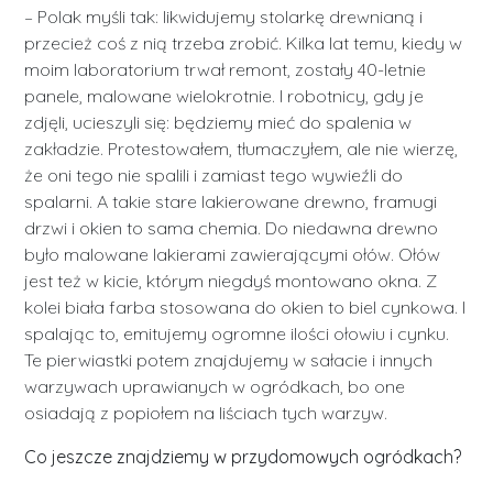
– Polak myśli tak: likwidujemy stolarkę drewnianą i
przecież coś z nią trzeba zrobić. Kilka lat temu, kiedy w
moim laboratorium trwał remont, zostały 40-letnie
panele, malowane wielokrotnie. I robotnicy, gdy je
zdjęli, ucieszyli się: będziemy mieć do spalenia w
zakładzie. Protestowałem, tłumaczyłem, ale nie wierzę,
że oni tego nie spalili i zamiast tego wywieźli do
spalarni. A takie stare lakierowane drewno, framugi
drzwi i okien to sama chemia. Do niedawna drewno
było malowane lakierami zawierającymi ołów. Ołów
jest też w kicie, którym niegdyś montowano okna. Z
kolei biała farba stosowana do okien to biel cynkowa. I
spalając to, emitujemy ogromne ilości ołowiu i cynku.
Te pierwiastki potem znajdujemy w sałacie i innych
warzywach uprawianych w ogródkach, bo one
osiadają z popiołem na liściach tych warzyw.
Co jeszcze znajdziemy w przydomowych ogródkach?