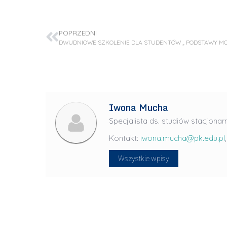
POPRZEDNI
Iwona Mucha
Specjalista ds. studiów stacjonar
Kontakt:
iwona.mucha@pk.edu.pl
D
Wszystkie wpisy
r
i
n
ż
.