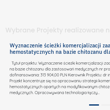
I
a
e
l
S
p
t
n
d
u
a
i
l
k
.
ą
a
o
Wybrane Projekty realizowane 
I
c
n
n
h
k
n
Wyznaczenie ścieżki komercjalizacji 
e
u
o
hemostatycznych na bazie chitozanu d
m
r
w
i
s
a
Tytuł projektu: Wyznaczenie ścieżki komercjalizacji
k
u
c
na bazie chitozanu dla zastosowań medycznych nr proj
ó
o
j
dofinansowania: 313 904,00 PLN Kierownik Projektu: dr 
w
N
Projekt koncentruje się na opracowaniu strategii kome
a
z
a
hemostatycznych opartych na modyfikowanym chitoz
.
P
g
medycznych. Opracowywana technologia łączy…
N
o
r
a
l
o
t