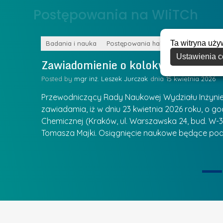
o
Postępowania na WIiTCh
y
w
w
s
Z
Ta witryna uży
k
Badania i nauka
Postępowania habilitacyjne
a
Ustawienia c
a
Zawiadomienie o kolokwium habilit
r
l
z
Posted by
mgr inż. Leszek Jurczak
15 kwietnia 2026
a
ą
u
Przewodniczący Rady Naukowej Wydziału Inżynierii
d
r
zawiadamia, iż w dniu 23 kwietnia 2026 roku, o godz
z
Chemicznej (Kraków, ul. Warszawska 24, bud. W-35
e
ie się
a
Tomasza Majki. Osiągnięcie naukowe będące pod
a
n
t
i
k
u
ą
U
I
c
e
z
t
e