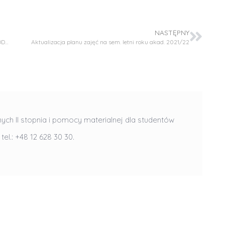
NASTĘPNY
DWUDNIOWE SZKOLENIE DLA STUDENTÓW „ PODSTAWY MODELOWANIA 3D W PROGRAMIE SOLIDWORKS”
Aktualizacja planu zajęć na sem. letni roku akad. 2021/22
S
r
nych II stopnia i pomocy materialnej dla studentów
e
, tel.: +48 12 628 30 30.
b
r
D
D
n
r
r
e
i
i
m
n
n
e
ż
ż
d
.