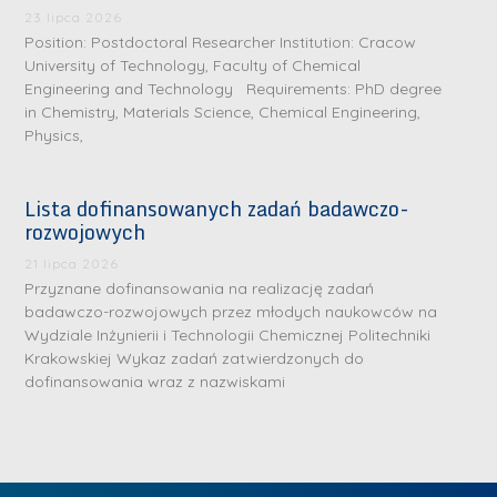
.
a
J
a
23 lipca 2026
M
Position: Postdoctoral Researcher Institution: Cracow
l
u
l
a
University of Technology, Faculty of Chemical
e
l
e
Engineering and Technology Requirements: PhD degree
r
W
i
W
in Chemistry, Materials Science, Chemical Engineering,
i
a
a
a
Physics,
a
r
R
r
K
s
a
s
Lista dofinansowanych zadań badawczo-
u
z
d
z
rozwojowych
r
a
w
a
a
21 lipca 2026
w
a
w
Przyznane dofinansowania na realizację zadań
ń
s
n
s
badawczo-rozwojowych przez młodych naukowców na
s
k
-
k
Wydziale Inżynierii i Technologii Chemicznej Politechniki
k
L
Krakowskiej Wykaz zadań zatwierdzonych do
i
P
i
a
i
dofinansowania wraz z nazwiskami
e
r
e
z
d
j
a
j
n
e
W
g
W
a
r
y
ł
y
g
z