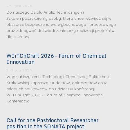
29 lipca 2026
Do naszego Działu Analiz Technicznych i
Szkoleń poszukujemy osoby, która chce rozwijać się w
obszarze bezpieczeństwa wybuchowego i procesowego
oraz zdobywać doświadczenie przy realizacji projektów
dla klientów
WIiTChCraft 2026 – Forum of Chemical
S
S
Innovation
r
r
23 lipca 2026
e
e
Wydział Inżynierii i Technologii Chemicznej Politechniki
b
b
Krakowskiej zaprasza studentów, doktorantów oraz
młodych naukowców do udziału w konferencji
r
D
r
D
WIiTChCraft 2026 – Forum of Chemical Innovation.
n
r
n
r
Konferencja
e
i
e
i
m
n
m
n
Call for one Postdoctoral Researcher
e
ż
e
ż
position in the SONATA project
d
.
d