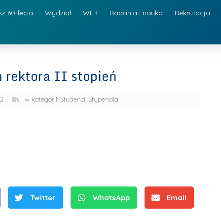
sz 60-lecia
Wydział
WLB
Badania i nauka
Rekrutacja
 rektora II stopień
22
w kategorii:
Studenci
,
Stypendia
Twitter
WhatsApp
Email