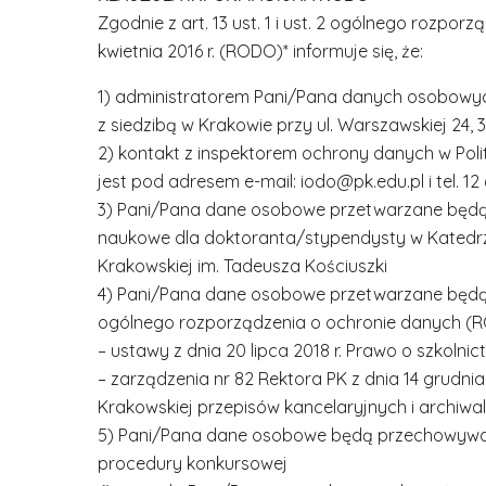
Zgodnie z art. 13 ust. 1 i ust. 2 ogólnego rozpo
kwietnia 2016 r. (RODO)* informuje się, że:
1) administratorem Pani/Pana danych osobowych
z siedzibą w Krakowie przy ul. Warszawskiej 24, 
2) kontakt z inspektorem ochrony danych w Poli
jest pod adresem e-mail: iodo@pk.edu.pl i tel. 12 
3) Pani/Pana dane osobowe przetwarzane będą 
naukowe dla doktoranta/stypendysty w Katedrze 
Krakowskiej im. Tadeusza Kościuszki
4) Pani/Pana dane osobowe przetwarzane będą na
ogólnego rozporządzenia o ochronie danych (R
– ustawy z dnia 20 lipca 2018 r. Prawo o szkolnict
– zarządzenia nr 82 Rektora PK z dnia 14 grudni
Krakowskiej przepisów kancelaryjnych i archiwa
5) Pani/Pana dane osobowe będą przechowywan
procedury konkursowej