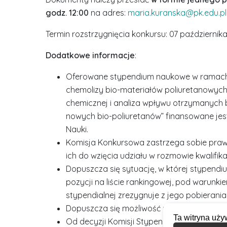
godz. 12:00
na adres:
maria.kuranska@pk.edu.pl
Termin rozstrzygnięcia konkursu: 07 październik
Dodatkowe informacje
:
Oferowane stypendium naukowe w ramach p
chemolizy bio-materiałów poliuretanowych 
chemicznej i analiza wpływu otrzymanych b
nowych bio-poliuretanów” finansowane je
Nauki.
Komisja Konkursowa zastrzega sobie praw
ich do wzięcia udziału w rozmowie kwalifika
Dopuszcza się sytuację, w której stypendi
pozycji na liście rankingowej, pod warunk
stypendialnej zrezygnuje z jego pobierania
Dopuszcza się możliwość nierozstrzygnięci
Ta witryna uży
Od decyzji Komisji Stypendialnej nie przys