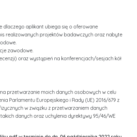
e dlaczego aplikant ubiega się o oferowane
opis realizowanych projektów badawczych oraz nabyte
wodowe.
acje zawodowe.
e recenzji) oraz wystąpień na konferencjach/sesjach kół
 na przetwarzanie moich danych osobowych w celu
ądzenia Parlamentu Europejskiego i Rady (UE) 2016/679 z
b fizycznych w związku z przetwarzaniem danych
takich danych oraz uchylenia dyrektywy 95/46/WE
iku pdf w terminie do dn. 06 października 2022 roku,