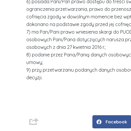
6) posiada Pani/Pan prawo dostępu do treści sw
ograniczenia przetwarzania, prawo do przenosz
cofnięcia zgody w dowolnym momencie bez wpł
dokonano na podstawie zgody przed jej cofnięc
7) ma Pan/Pani prawo wniesienia skargi do PUO
osobowych Pani/Pana dotyczących narusza prz
osobowych z dnia 27 kwietnia 2016 r.;
8) podanie przez Pana/Panią danych osobowy
umowy;
9) przy przetwarzaniu podanych danych osob
decyzji.
D
r
i
n
Facebook
ż