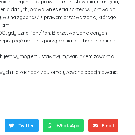
oich danych oraz prawo ich sprostowania, usunięcia,
enia danych, prawo wniesienia sprzeciwu, prawo do
ywu na zgodność z prawem przetwarzania, którego
iem;
DO, gdy uzna Pani/Pan, iż przetwarzanie danych
episy ogólnego rozporządzenia o ochronie danych
ch jest wymogiem ustawowym/warunkiem zawarcia
S
owych nie zachodzi zautomatyzowane podejmowanie
r
e
b
r
D
D
n
r
r
e
i
i
m
n
Twitter
WhatsApp
Email
n
e
ż