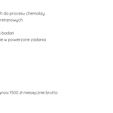
h do procesu chemolizy
iuretanowych
h badań
ie w powierzone zadania
osi 1500 zł miesięcznie brutto