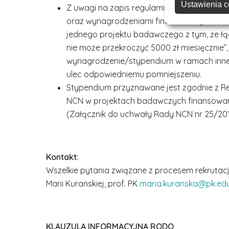
Ustawienia c
Z uwagi na zapis regulaminu NCN: „Stype
oraz wynagrodzeniami finansowanymi ze 
jednego projektu badawczego z tym, że ł
nie może przekroczyć 5000 zł miesięcznie”
wynagrodzenie/stypendium w ramach inne
ulec odpowiedniemu pomniejszeniu.
Stypendium przyznawane jest zgodnie z 
NCN w projektach badawczych finansowa
(Załącznik do uchwały Rady NCN nr 25/2019 
Kontakt:
Wszelkie pytania związane z procesem rekrutacji
Marii Kurańskiej, prof. PK
maria.kuranska@pk.edu
KLAUZULA INFORMACYJNA RODO