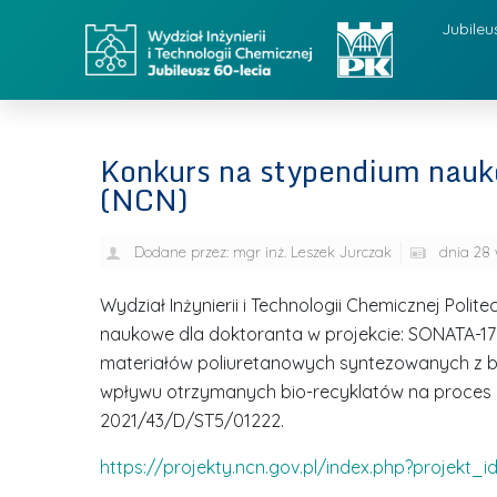
Jubileu
Konkurs na stypendium nau
(NCN)
Dodane przez:
mgr inż. Leszek Jurczak
dnia
28 
Wydział Inżynierii i Technologii Chemicznej Poli
naukowe dla doktoranta w projekcie: SONATA-17 (
materiałów poliuretanowych syntezowanych z bio-
wpływu otrzymanych bio-recyklatów na proces ek
2021/43/D/ST5/01222.
https://projekty.ncn.gov.pl/index.php?projekt_i