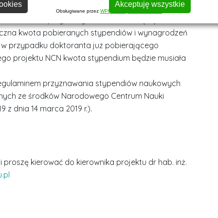
ookies
Akceptuję wszystkie
ndium naukowe NCN można łączyć z innymi stypendiami
Obsługiwane przez
WPLP Compliance Platform
środków NCN przyznanymi w ramach więcej niż
ączna kwota pobieranych stypendiów i wynagrodzeń
, w przypadku doktoranta już pobierającego
go projektu NCN kwota stypendium będzie musiała
Regulaminem przyznawania stypendiów naukowych
nych ze środków Narodowego Centrum Nauki
z dnia 14 marca 2019 r.).
 proszę kierować do kierownika projektu dr hab. inż.
.pl