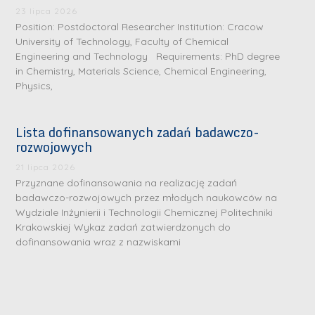
23 lipca 2026
Position: Postdoctoral Researcher Institution: Cracow
University of Technology, Faculty of Chemical
Engineering and Technology Requirements: PhD degree
in Chemistry, Materials Science, Chemical Engineering,
Physics,
Lista dofinansowanych zadań badawczo-
rozwojowych
21 lipca 2026
Przyznane dofinansowania na realizację zadań
badawczo-rozwojowych przez młodych naukowców na
Wydziale Inżynierii i Technologii Chemicznej Politechniki
Krakowskiej Wykaz zadań zatwierdzonych do
dofinansowania wraz z nazwiskami