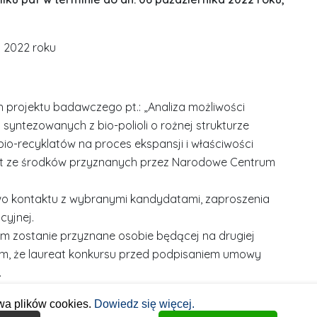
a 2022 roku
rojektu badawczego pt.: „Analiza możliwości
syntezowanych z bio-polioli o rożnej strukturze
io-recyklatów na proces ekspansji i właściwości
st ze środków przyznanych przez Narodowe Centrum
o kontaktu z wybranymi kandydatami, zaproszenia
cyjnej.
um zostanie przyznane osobie będącej na drugiej
iem, że laureat konkursu przed podpisaniem umowy
.
a konkursu.
wa plików cookies.
Dowiedz się więcej.
ługuje odwołanie.