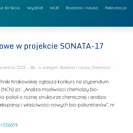
sz 60-lecia
Wydział
WLB
Badania i nauka
Rekrutacja
kowe w projekcie SONATA-17
września, 2022
w kategorii:
Badania i nauka
,
Doktoranci
techniki Krakowskiej ogłasza konkurs na stypendium
NCN) pt.: „Analiza możliwości chemolizy bio-
polioli o rożnej strukturze chemicznej i analiza
spansji i właściwości nowych bio-poliuretanów”, nr
d=536659