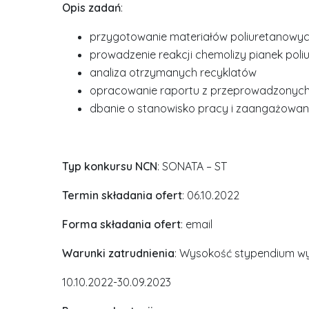
Opis zadań
:
przygotowanie materiałów poliuretanowyc
prowadzenie reakcji chemolizy pianek pol
analiza otrzymanych recyklatów
opracowanie raportu z przeprowadzonyc
dbanie o stanowisko pracy i zaangażowan
Typ konkursu NCN
: SONATA – ST
Termin składania ofert
: 06.10.2022
Forma składania ofert
: email
Warunki zatrudnienia
: Wysokość stypendium wyn
10.10.2022-30.09.2023