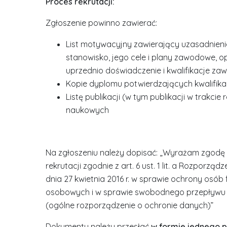
Proces rekrutacji:
Zgłoszenie powinno zawierać:
List motywacyjny zawierający uzasadnieni
stanowisko, jego cele i plany zawodowe, 
uprzednio doświadczenie i kwalifikacje za
Kopie dyplomu potwierdzających kwalifik
Listę publikacji (w tym publikacji w trakci
naukowych
Na zgłoszeniu należy dopisać: „Wyrażam zgodę
rekrutacji zgodnie z art. 6 ust. 1 lit. a Rozporz
dnia 27 kwietnia 2016 r. w sprawie ochrony osó
osobowych i w sprawie swobodnego przepływu 
(ogólne rozporządzenie o ochronie danych)”
Dokumenty należy przesłać
w formie jednego pl