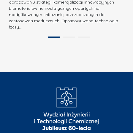
N
opracowaniu strategii komercjalizacji innowacyjnych
o
biomateriałów hemostatycznych opartych na
a
l
modyfikowanym chitozanie, przeznaczonych do
t
i
zastosowań medycznych. Opracowywana technologia
u
łączy…
t
r
e
a
1
2
c
”
h
n
i
k
i