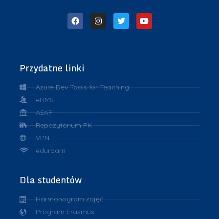
Przydatne linki
Azure Dev Tools for Teaching
eHMS
ASAP
Repozytorium PK
VPN
eduroam
Dla studentów
Harmonogram zajęć
Program Erasmus