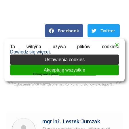
Facebook
Twitter
WhatsApp
Email
Ta witryna używa plików cookies.
Dowiedz się więcej.
Ustawienia cookies
Akceptuję wszystkie
Obsługiwane przez
WPLP Compliance Platform
POPRZEDNI
NASTĘPNY
Ogłoszenie WKR WIiTCh o terminie i formie składania dokumentów dla obywateli polskich biorących udział w rekrutacji na studia I stopnia
Konkurs na stanowisko typu Stypendysta/Student/Doktorant w projekcie NCN OPUS-23 (1)
mgr inż. Leszek Jurczak
Starszy specjalista ds. informatyki,