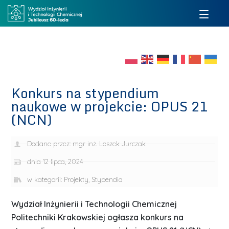
Konkurs na stypendium
naukowe w projekcie: OPUS 21
(NCN)
Dodane przez:
mgr inż. Leszek Jurczak
dnia
12 lipca, 2024
w kategorii:
Projekty
,
Stypendia
Wydział Inżynierii i Technologii Chemicznej
Politechniki Krakowskiej ogłasza konkurs na