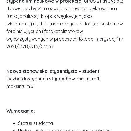
stypendium naukowe w projekcie:
OPUS 21 (NCN)
pt.:
„Nowe możliwości rozwoju strategii projektowania i
funkcjonalizacji kropek węglowych jako
wielofunkcyjnych, dynamicznych, zielonych systemów
fotoinicjujących i fotokatalizatorów
wykorzystywanych w procesach fotopolimeryzacji” nr
2021/41/B/ST5/04533.
Nazwa stanowiska
:
stypendysta – student
Liczba dostępnych stypendiów
: minimum 1,
maksimum 3
Wymagania:
Status studenta
Umiejętność pisania i redagowania tekstów