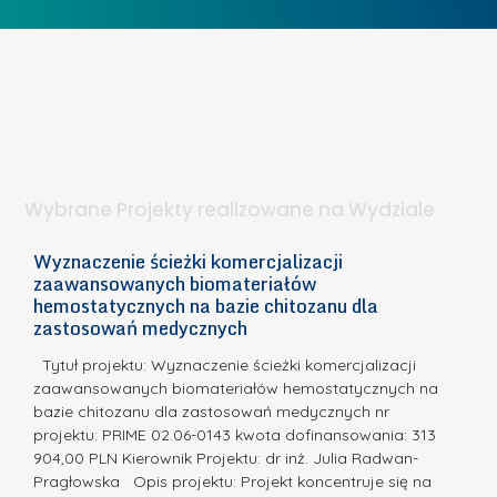
o
c
I
b
z
W
i
e
I
e
l
S
t
n
d
a
i
l
.
ą
a
Wybrane Projekty realizowane na Wydziale
I
c
n
h
Wyznaczenie ścieżki komercjalizacji
2
n
zaawansowanych biomateriałów
e
E
o
hemostatycznych na bazie chitozanu dla
m
c
zastosowań medycznych
w
i
a,
d
a
Tytuł projektu: Wyznaczenie ścieżki komercjalizacji
k
c
zaawansowanych biomateriałów hemostatycznych na
ó
bazie chitozanu dla zastosowań medycznych nr
j
w
projektu: PRIME 02.06-0143 kwota dofinansowania: 313
a
z
904,00 PLN Kierownik Projektu: dr inż. Julia Radwan-
.
Pragłowska Opis projektu: Projekt koncentruje się na
P