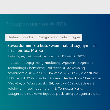
m
n
e
ż
d
.
a
Postępowania na WIiTCh
M
l
a
e
r
ne
Badania i nauka
Postępowania habilitacyjne
B
W
i
Zawiadomienie o kolokwium habilitacyjnym - dr
Z
a
inż. Tomasz Majka
i
a
r
K
Posted by
mgr inż. Leszek Jurczak
15 kwietnia 2026
Po
s
u
Przewodniczący Rady Naukowej Wydziału Inżynierii i
P
z
Technologii Chemicznej Politechniki Krakowskiej
Te
r
a
zawiadamia, iż w dniu 23 kwietnia 2026 roku, o godzinie
za
a
.
11:00 w sali 12 Wydziału Inżynierii i Technologii Chemicznej
12
w
ń
(Kraków, ul. Warszawska 24, bud. W-35) odbędzie się
(
s
w
s
kolokwium habilitacyjne dr inż. Tomasza Majki.
ko
k
Osiągnięcie naukowe będące podstawą ubiegania się o…
O
k
L
i
a
i
e
z
d