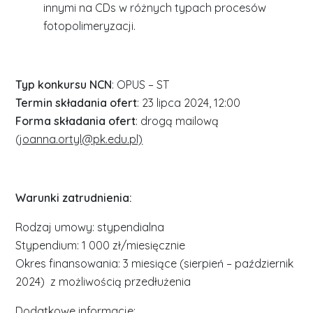
innymi na CDs w różnych typach procesów
fotopolimeryzacji.
Typ konkursu NCN
: OPUS – ST
Termin składania ofert
: 23 lipca 2024, 12:00
Forma składania ofert
: drogą mailową
(
joanna.ortyl@pk.edu.pl)
Warunki zatrudnienia:
Rodzaj umowy: stypendialna
Stypendium: 1 000 zł/miesięcznie
Okres finansowania: 3 miesiące (sierpień – październik
2024) z możliwością przedłużenia
Dodatkowe informacje: