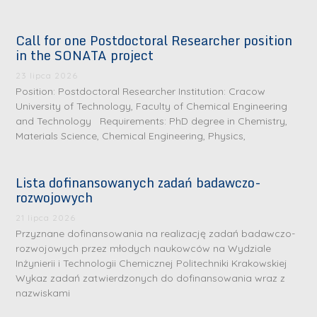
Call for one Postdoctoral Researcher position
in the SONATA project
23 lipca 2026
Position: Postdoctoral Researcher Institution: Cracow
University of Technology, Faculty of Chemical Engineering
and Technology Requirements: PhD degree in Chemistry,
Materials Science, Chemical Engineering, Physics,
Lista dofinansowanych zadań badawczo-
rozwojowych
S
r
21 lipca 2026
e
Przyznane dofinansowania na realizację zadań badawczo-
rozwojowych przez młodych naukowców na Wydziale
b
Inżynierii i Technologii Chemicznej Politechniki Krakowskiej
r
D
Wykaz zadań zatwierdzonych do dofinansowania wraz z
n
nazwiskami
r
e
i