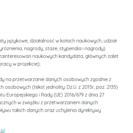
aty językowe, działalność w kołach naukowych, udział
yróżnienia, nagrody, staże, stypendia i nagrody)
s zainteresowań naukowych kandydata, głównych zalet
racy w projekcie);
dy na przetwarzanie danych osobowych zgodnie z
 osobowych (tekst jednolity: Dz.U. z 2015r., poz. 2135)
u Europejskiego i Rady (UE) 2016/679 z dnia 27
izycznych w związku z przetwarzaniem danych
ywu takich danych oraz uchylenia dyrektywy
.pl