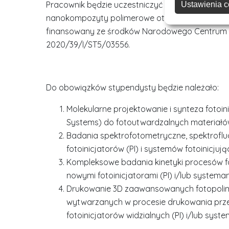
Pracownik będzie uczestniczyć w realizacji p
Ustawienia c
nanokompozyty polimerowe otrzymywane w tec
finansowany ze środków Narodowego Centrum 
2020/39/I/ST5/03556.
Do obowiązków stypendysty będzie należało:
Molekularne projektowanie i synteza fotoini
Systems) do fotoutwardzalnych materia
Badania spektrofotometryczne, spektrof
fotoinicjatorów (PI) i systemów fotoinicjuj
Kompleksowe badania kinetyki procesów 
nowymi fotoinicjatorami (PI) i/lub systemam
Drukowanie 3D zaawansowanych fotopol
wytwarzanych w procesie drukowania prz
fotoinicjatorów widzialnych (PI) i/lub syste