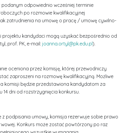
w podanym odpowiednio wcześniej terminie
 roboczych po rozmowie kwalifikacyjnej
brak zatrudnienia na umowę o pracę / umowę cywilno-
i projektu kandydaci mogą uzyskać bezpośrednio od
yl, prof. PK, e-mail:
joanna.ortyl@pk.edu.pl
).
ie oceniona przez komisję, której przewodniczy
tać zaproszeni na rozmowę kwalifikacyjną. Możliwe
ja komisji będzie przedstawiona kandydatom za
 14 dni od rozstrzygnięcia konkursu.
z podpisania umowy, komisja rezerwuje sobie prawo
S
erwowej. Konkurs może zostać powtórzony po raz
r
spełniającego wszystkie wymagania.