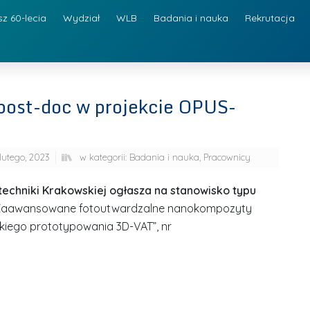
sz 60-lecia
Wydział
WLB
Badania i nauka
Rekrutacja
post-doc w projekcie OPUS-
lutego, 2023
w kategorii:
Badania i nauka
,
Pracownicy
litechniki Krakowskiej ogłasza na stanowisko typu
 „Zaawansowane fotoutwardzalne nanokompozyty
iego prototypowania 3D-VAT”, nr