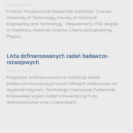
23 lipca 2026
Position: Postdoctoral Researcher Institution: Cracow
University of Technology, Faculty of Chemical
Engineering and Technology Requirements: PhD degree
in Chemistry, Materials Science, Chemical Engineering,
Physics,
Lista dofinansowanych zadań badawczo-
rozwojowych
21 lipca 2026
Przyznane dofinansowania na realizację zadań
badawczo-rozwojowych przez młodych naukowców na
Wydziale Inżynierii i Technologii Chemicznej Politechniki
Krakowskiej Wykaz zadań zatwierdzonych do
dofinansowania wraz z nazwiskami