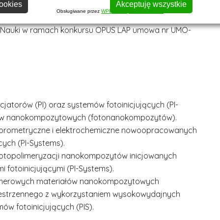
rojektu badawczego „Zaawansowane fotoutwardzalne
ookies
Akceptuję wszystkie
Obsługiwane przez
WPLP Compliance Platform
hnologiach szybkiego prototypowania 3D-VAT”
Nauki w ramach konkursu OPUS LAP umowa nr UMO-
cjatorów (PI) oraz systemów fotoinicjujących (PI-
łów nanokompozytowych (fotonanokompozytów).
luorometryczne i elektrochemiczne nowoopracowanych
ących (PI-Systems).
fotopolimeryzacji nanokompozytów inicjowanych
i fotoinicjującymi (PI-Systems).
imerowych materiałów nanokompozytowych
estrzennego z wykorzystaniem wysokowydajnych
mów fotoinicjujących (PIS).