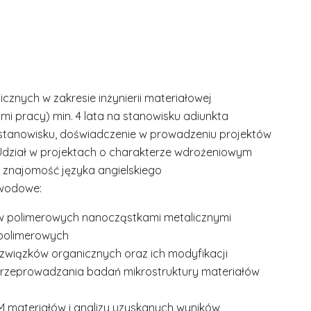
cznych w zakresie inżynierii materiałowej
 pracy) min. 4 lata na stanowisku adiunkta
anowisku, doświadczenie w prowadzeniu projektów
Udział w projektach o charakterze wdrożeniowym
znajomość języka angielskiego
awodowe:
w polimerowych nanocząstkami metalicznymi
 polimerowych
 związków organicznych oraz ich modyfikacji
przeprowadzania badań mikrostruktury materiałów
 materiałów i analizy uzyskanych wyników