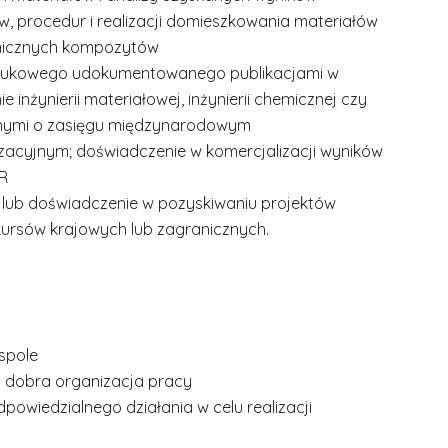
 procedur i realizacji domieszkowania materiałów
nicznych kompozytów
naukowego udokumentowanego publikacjami w
nżynierii materiałowej, inżynierii chemicznej czy
jnymi o zasięgu międzynarodowym
izacyjnym; doświadczenie w komercjalizacji wyników
R
ji lub doświadczenie w pozyskiwaniu projektów
ursów krajowych lub zagranicznych.
spole
i dobra organizacja pracy
powiedzialnego działania w celu realizacji