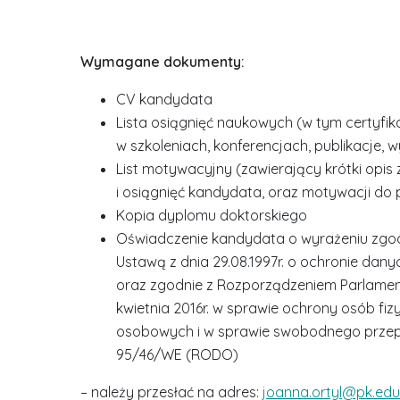
Wymagane dokumenty:
CV kandydata
Lista osiągnięć naukowych (w tym certyfik
w szkoleniach, konferencjach, publikacje, w
List motywacyjny (zawierający krótki opi
i osiągnięć kandydata, oraz motywacji do p
Kopia dyplomu doktorskiego
Oświadczenie kandydata o wyrażeniu zgo
Ustawą z dnia 29.08.1997r. o ochronie danych
oraz zgodnie z Rozporządzeniem Parlament
kwietnia 2016r. w sprawie ochrony osób f
osobowych i w sprawie swobodnego przepł
95/46/WE (RODO)
– należy przesłać na adres:
joanna.ortyl@pk.edu