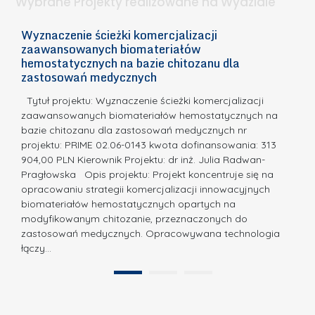
Wybrane Projekty realizowane na Wydziale
I
c
n
h
Wyznaczenie ścieżki komercjalizacji
2
n
zaawansowanych biomateriałów
e
E
o
hemostatycznych na bazie chitozanu dla
m
c
zastosowań medycznych
w
i
a,
d
a
Tytuł projektu: Wyznaczenie ścieżki komercjalizacji
k
c
zaawansowanych biomateriałów hemostatycznych na
ó
bazie chitozanu dla zastosowań medycznych nr
j
w
projektu: PRIME 02.06-0143 kwota dofinansowania: 313
a
z
904,00 PLN Kierownik Projektu: dr inż. Julia Radwan-
.
Pragłowska Opis projektu: Projekt koncentruje się na
P
N
opracowaniu strategii komercjalizacji innowacyjnych
o
biomateriałów hemostatycznych opartych na
a
l
modyfikowanym chitozanie, przeznaczonych do
t
i
zastosowań medycznych. Opracowywana technologia
u
łączy…
t
r
e
a
1
2
c
”
h