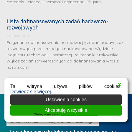
Materials Science, Chemical Engineering, Physics,
Lista dofinansowanych zadań badawczo-
rozwojowych
S
r
21 lipca 2026
e
Przyznane dofinansowania na realizację zadań badawczo-
rozwojowych przez młodych naukowców na Wydziale
b
Inżynierii i Technologii Chemicznej Politechniki Krakowskiej
r
D
Wykaz zadań zatwierdzonych do dofinansowania wraz z
n
nazwiskami
r
e
i
m
n
Ta witryna używa plików cookies.
e
ż
Dowiedz się więcej.
d
.
Ustawienia cookies
a
Postępowania na WIiTCh
M
Akceptuję wszystkie
l
a
Obsługiwane przez
WPLP Compliance Platform
e
r
ne
Badania i nauka
Postępowania habilitacyjne
B
W
i
Zawiadomienie o kolokwium habilitacyjnym - dr
Z