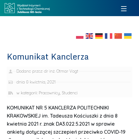
Komunikat Kanclerza
Dodane przez:
dr inż. Otmar Vogt
dnia
8 kwietnia, 2021
w kategorii:
Pracownicy
,
Studenci
KOMUNIKAT NR 5
KANCLERZA POLITECHNIKI
KRAKOWSKIEJ im.
Tadeusza Kościuszki
z dnia 8
kwietnia 2021 r.
znak DA3.022.5.2021
w sprawie
ankiety dotyczącej szczepień przeciwko COVID-19