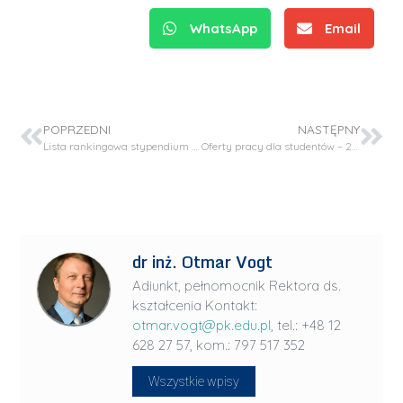
WhatsApp
Email
POPRZEDNI
NASTĘPNY
Lista rankingowa stypendium rektora studia II stopnia semestr letni rok akademicki 2020/2021
Oferty pracy dla studentów – 2 stypendia w ramach projektu realizowanego w ramach Projektu TEAM TECH
dr inż. Otmar Vogt
Adiunkt, pełnomocnik Rektora ds.
kształcenia Kontakt:
otmar.vogt@pk.edu.pl
, tel.: +48 12
628 27 57, kom.: 797 517 352
Wszystkie wpisy