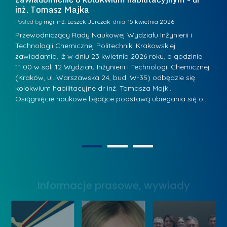
a
inż. Tomasz Majka
i
a
r
K
Posted by
mgr inż. Leszek Jurczak
15 kwietnia 2026
Po
s
u
Przewodniczący Rady Naukowej Wydziału Inżynierii i
P
z
Technologii Chemicznej Politechniki Krakowskiej
Te
r
a
zawiadamia, iż w dniu 23 kwietnia 2026 roku, o godzinie
za
a
.
11:00 w sali 12 Wydziału Inżynierii i Technologii Chemicznej
12
w
ń
(Kraków, ul. Warszawska 24, bud. W-35) odbędzie się
(
s
w
s
kolokwium habilitacyjne dr inż. Tomasza Majki.
ko
k
Osiągnięcie naukowe będące podstawą ubiegania się o…
O
k
L
i
a
i
e
z
d
j
n
e
W
1
2
a
r
y
g
z
s
r
y
Informacje prasowe, wywiady
t
o
w
a
d
Z
w
ą
a