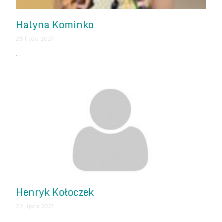
Halyna Kominko
26 lipca 2021
…
Henryk Kołoczek
22 lipca 2021
…