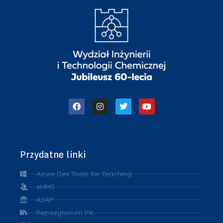
Przydatne linki
Azure Dev Tools for Teaching
eHMS
ASAP
Repozytorium PK