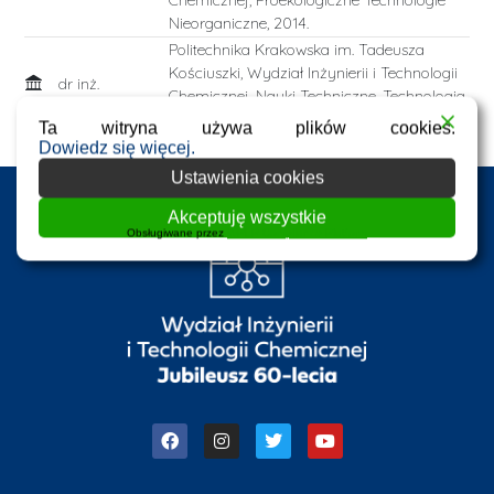
Chemicznej, Proekologiczne Technologie
Nieorganiczne, 2014.
Politechnika Krakowska im. Tadeusza
Kościuszki, Wydział Inżynierii i Technologii
dr inż.
Chemicznej, Nauki Techniczne, Technologia
Chemiczna, 2019.
Ta witryna używa plików cookies.
Dowiedz się więcej.
Ustawienia cookies
Akceptuję wszystkie
Obsługiwane przez
WPLP Compliance Platform