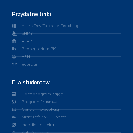
Przydatne linki
Azure Dev Tools for Teaching
eHMS
ASAP
Repozytorium PK
VPN
eduroam
Dla studentów
Harmonogram zajęć
Program Erasmus
Centrum e-edukacji
Microsoft 365 + Poczta
Moodle na Delta
Koła Naukowe