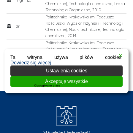
mgr inż.
Chemicznej, Technologia chemiczna, Lekka
Technologia Organiczna, 2010.
Politechnika Krakowska im. Tadeusza
Kościuszki, Wydział Inżynierii i Technologii
dr
Chemicznej, Nauki techniczne, Technologia
chemiczna, 2014.
Politechnika Krakowska im. Tadeusza
Kościuszki, Wydział Inżynierii i Technologii
dr hab. inż.
Chemicznej, Nauki inżynieryjno-techniczne,
Ta witryna używa plików cookies.
Inżynieria chemiczna, 2022.
Dowiedz się więcej.
Ustawienia cookies
Lista publikacji w BPK
Akceptuję wszystkie
Obsługiwane przez
WPLP Compliance Platform