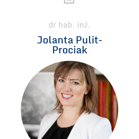
dr hab. inż.
Jolanta Pulit-
Prociak