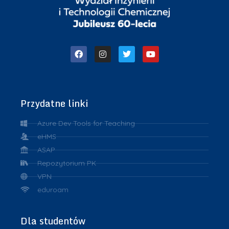
Przydatne linki
Azure Dev Tools for Teaching
eHMS
ASAP
Repozytorium PK
VPN
eduroam
Dla studentów