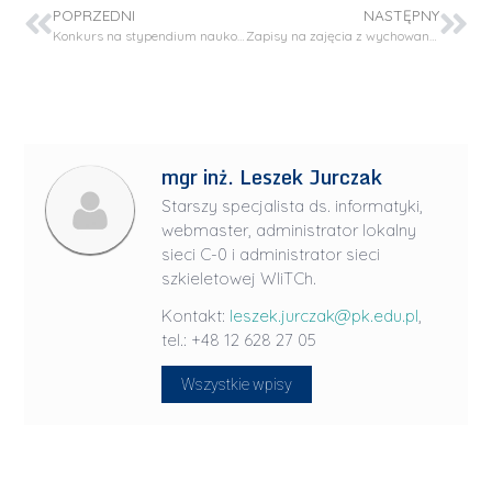
POPRZEDNI
NASTĘPNY
Konkurs na stypendium naukowe dla Doktoranta Stypendysty w projekcie OPUS LAP
Zapisy na zajęcia z wychowania fizycznego
mgr inż. Leszek Jurczak
Starszy specjalista ds. informatyki,
webmaster, administrator lokalny
sieci C-0 i administrator sieci
szkieletowej WIiTCh.
Kontakt:
leszek.jurczak@pk.edu.pl
,
tel.: +48 12 628 27 05
Wszystkie wpisy