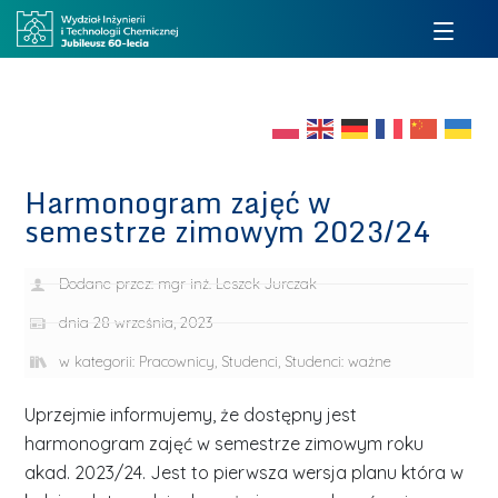
Harmonogram zajęć w
semestrze zimowym 2023/24
Dodane przez:
mgr inż. Leszek Jurczak
dnia
28 września, 2023
w kategorii:
Pracownicy
,
Studenci
,
Studenci: ważne
Uprzejmie informujemy, że dostępny jest
harmonogram zajęć w semestrze zimowym roku
akad. 2023/24. Jest to pierwsza wersja planu która w