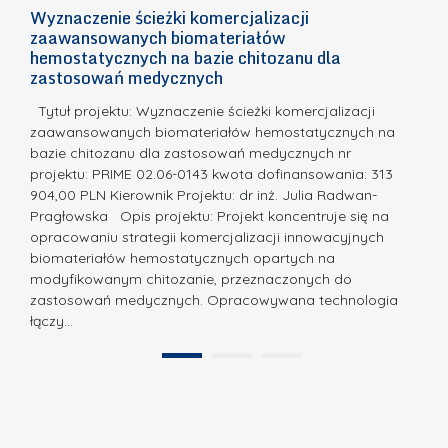
n
h
Wyznaczenie ścieżki komercjalizacji
2
n
zaawansowanych biomateriałów
e
E
o
hemostatycznych na bazie chitozanu dla
m
c
zastosowań medycznych
w
i
a,
d
a
Tytuł projektu: Wyznaczenie ścieżki komercjalizacji
k
c
zaawansowanych biomateriałów hemostatycznych na
ó
bazie chitozanu dla zastosowań medycznych nr
j
w
projektu: PRIME 02.06-0143 kwota dofinansowania: 313
a
z
904,00 PLN Kierownik Projektu: dr inż. Julia Radwan-
.
Pragłowska Opis projektu: Projekt koncentruje się na
P
N
opracowaniu strategii komercjalizacji innowacyjnych
o
biomateriałów hemostatycznych opartych na
a
l
modyfikowanym chitozanie, przeznaczonych do
t
i
zastosowań medycznych. Opracowywana technologia
u
łączy…
t
r
e
a
1
2
c
”
h
n