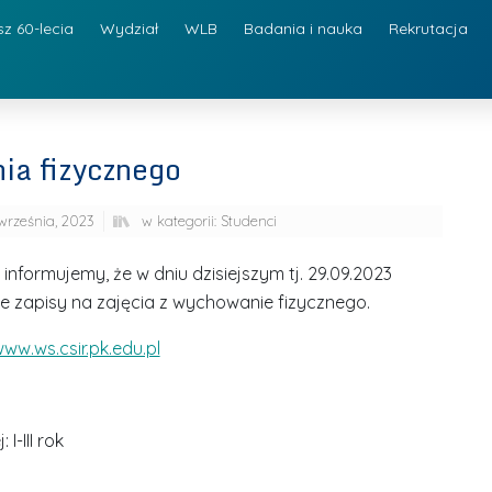
sz 60-lecia
Wydział
WLB
Badania i nauka
Rekrutacja
ia fizycznego
września, 2023
w kategorii:
Studenci
 informujemy, że w dniu dzisiejszym tj. 29.09.2023
e zapisy na zajęcia z wychowanie fizycznego.
ww.ws.csir.pk.edu.pl
I-III rok