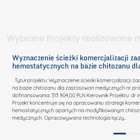
I
a
e
l
S
p
t
n
d
u
a
i
l
k
.
ą
a
o
Wybrane Projekty realizowane 
I
c
n
n
h
k
n
Wyznaczenie ścieżki komercjalizacji 
e
u
o
hemostatycznych na bazie chitozanu d
m
r
w
i
s
a
Tytuł projektu: Wyznaczenie ścieżki komercjalizacji
k
u
c
na bazie chitozanu dla zastosowań medycznych nr proj
ó
o
j
dofinansowania: 313 904,00 PLN Kierownik Projektu: dr 
w
N
Projekt koncentruje się na opracowaniu strategii kome
a
z
a
hemostatycznych opartych na modyfikowanym chitoz
.
P
g
medycznych. Opracowywana technologia łączy…
N
o
r
a
l
o
t