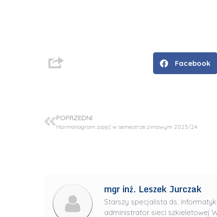
Facebook
POPRZEDNI
Harmonogram zajęć w semestrze zimowym 2023/24
D
r
i
mgr inż. Leszek Jurczak
n
ż
Starszy specjalista ds. informatyk
.
administrator sieci szkieletowej W