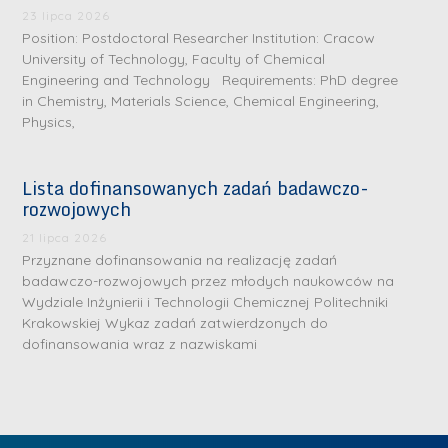
.
a
J
a
23 lipca 2026
M
Position: Postdoctoral Researcher Institution: Cracow
l
u
l
a
University of Technology, Faculty of Chemical
e
l
e
Engineering and Technology Requirements: PhD degree
r
W
i
W
in Chemistry, Materials Science, Chemical Engineering,
i
a
a
a
Physics,
a
r
R
r
K
s
a
s
Lista dofinansowanych zadań badawczo-
u
z
d
z
rozwojowych
r
a
w
a
a
21 lipca 2026
w
a
w
Przyznane dofinansowania na realizację zadań
ń
s
n
s
badawczo-rozwojowych przez młodych naukowców na
s
k
-
k
Wydziale Inżynierii i Technologii Chemicznej Politechniki
k
L
Krakowskiej Wykaz zadań zatwierdzonych do
i
P
i
a
i
dofinansowania wraz z nazwiskami
e
r
e
z
d
j
a
j
n
e
W
g
W
a
r
y
ł
y
g
z