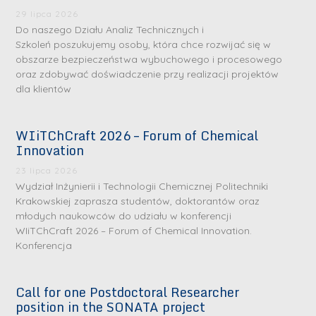
29 lipca 2026
Do naszego Działu Analiz Technicznych i
Szkoleń poszukujemy osoby, która chce rozwijać się w
obszarze bezpieczeństwa wybuchowego i procesowego
oraz zdobywać doświadczenie przy realizacji projektów
dla klientów
WIiTChCraft 2026 – Forum of Chemical
S
S
Innovation
r
r
23 lipca 2026
e
e
Wydział Inżynierii i Technologii Chemicznej Politechniki
b
b
Krakowskiej zaprasza studentów, doktorantów oraz
młodych naukowców do udziału w konferencji
r
D
r
D
WIiTChCraft 2026 – Forum of Chemical Innovation.
n
r
n
r
Konferencja
e
i
e
i
m
n
m
n
Call for one Postdoctoral Researcher
e
ż
e
ż
position in the SONATA project
d
.
d