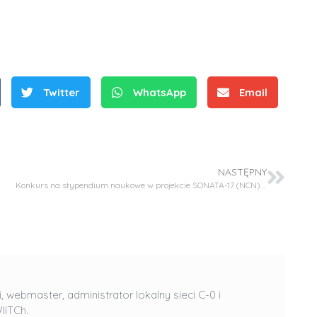
Twitter
WhatsApp
Email
S
r
NASTĘPNY
e
Konkurs na stypendium naukowe w projekcie SONATA-17 (NCN) – student stypendysta
b
r
D
D
n
r
r
e
i
i
m
n
n
e
ż
i, webmaster, administrator lokalny sieci C-0 i
ż
d
.
IiTCh.