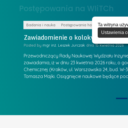
o
Postępowania na WIiTCh
y
w
w
s
Z
Ta witryna uży
k
Badania i nauka
Postępowania habilitacyjne
a
Ustawienia c
a
Zawiadomienie o kolokwium habilit
r
l
z
Posted by
mgr inż. Leszek Jurczak
15 kwietnia 2026
a
ą
u
Przewodniczący Rady Naukowej Wydziału Inżynierii
d
r
zawiadamia, iż w dniu 23 kwietnia 2026 roku, o godz
z
Chemicznej (Kraków, ul. Warszawska 24, bud. W-35
e
ie się
a
Tomasza Majki. Osiągnięcie naukowe będące pod
a
n
t
i
k
u
ą
U
I
c
e
z
t
e