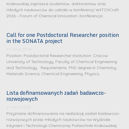
Krakowskiej zaprasza studentów, doktorantów oraz
młodych naukowców do udziału w konferencji WIiTChCraft
2026 – Forum of Chemical Innovation. Konferencja
Call for one Postdoctoral Researcher position
in the SONATA project
23 lipca 2026
Position: Postdoctoral Researcher Institution: Cracow
University of Technology, Faculty of Chemical Engineering
and Technology Requirements: PhD degree in Chemistry,
Materials Science, Chemical Engineering, Physics,
Lista dofinansowanych zadań badawczo-
rozwojowych
21 lipca 2026
Przyznane dofinansowania na realizację zadań badawczo-
rozwojowych przez młodych naukowców na Wydziale
Inżynierii i Technologii Chemicznej Politechniki Krakowskiej
D