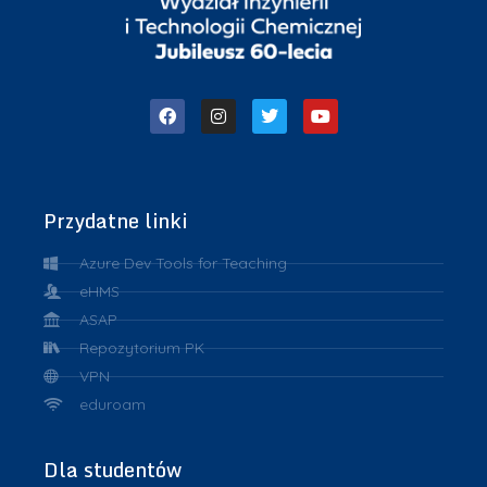
Przydatne linki
Azure Dev Tools for Teaching
eHMS
ASAP
Repozytorium PK
VPN
eduroam
Dla studentów