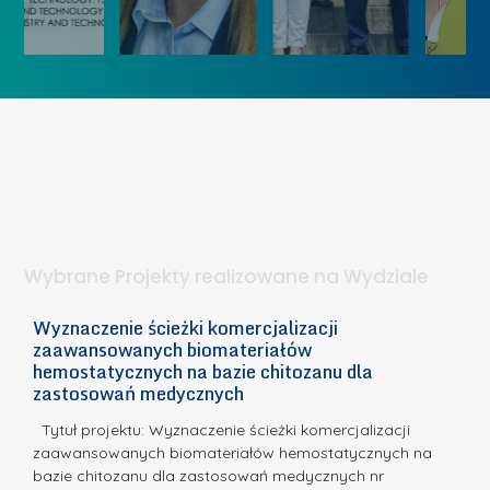
k
„
u
ą
K
U
I
o
c
e
b
z
t
i
e
a
e
l
p
t
n
u
a
i
k
.
ą
o
Wybrane Projekty realizowane na Wydziale
I
n
n
k
Wyznaczenie ścieżki komercjalizacji
2
n
zaawansowanych biomateriałów
u
E
o
hemostatycznych na bazie chitozanu dla
r
c
zastosowań medycznych
w
s
a,
d
a
Tytuł projektu: Wyznaczenie ścieżki komercjalizacji
u
c
zaawansowanych biomateriałów hemostatycznych na
o
bazie chitozanu dla zastosowań medycznych nr
j