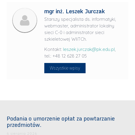
mgr inż. Leszek Jurczak
Starszy specjalista ds. informatyki,
webmaster, administrator lokalny
sieci C-0 i administrator sieci
szkieletowej WIiTCh.
Kontakt:
leszek.jurczak@pk.edu.pl
,
tel.: +48 12 628 27 05
Wszystkie wpisy
Podania o umorzenie opłat za powtarzanie
przedmiotów.
6 sierpnia 2026