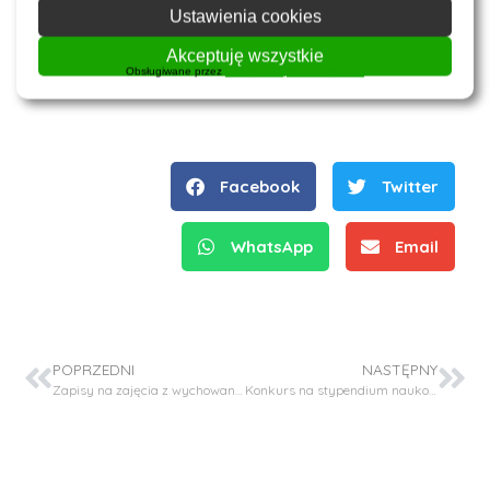
Ustawienia cookies
Akceptuję wszystkie
Obsługiwane przez
WPLP Compliance Platform
Facebook
Twitter
WhatsApp
Email
POPRZEDNI
NASTĘPNY
Zapisy na zajęcia z wychowania fizycznego
Konkurs na stypendium naukowe w projekcie SONATA-17 (NCN) – doktorant stypendysta (1)