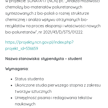
w projekcie: SONATA-17 (NCN) pt.: „Analiza możliwości
chemolizy bio-materiałów poliuretanowych
syntezowanych z bio-polioli o rożnej strukturze
chemicznej i analiza wpływu otrzymanych bio-
recyklatów na proces ekspansji i właściwości nowych
bio-poliuretanów”, nr 2021/43/D/ST5/01222.
https://projekty.ncn.gov.pl/index.php?
projekt_id=536659
Nazwa stanowiska
:
stypendysta – student
Wymagania:
Status studenta
Ukończone studia pierwszego stopnia z zakresu
tworzyw sztucznych
Umiejętność pisania i redagowania tekstów
naukowych