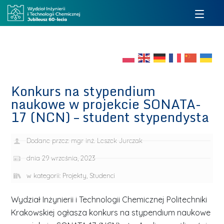
Konkurs na stypendium
naukowe w projekcie SONATA-
17 (NCN) – student stypendysta
Dodane przez:
mgr inż. Leszek Jurczak
dnia
29 września, 2023
w kategorii:
Projekty
,
Studenci
Wydział Inżynierii i Technologii Chemicznej Politechniki
Krakowskiej ogłasza konkurs na stypendium naukowe