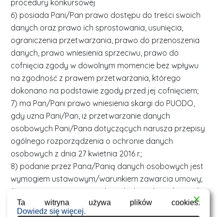
procedury konkursowej
6) posiada Pani/Pan prawo dostępu do treści swoich
danych oraz prawo ich sprostowania, usunięcia,
ograniczenia przetwarzania, prawo do przenoszenia
danych, prawo wniesienia sprzeciwu, prawo do
cofnięcia zgody w dowolnym momencie bez wpływu
na zgodność z prawem przetwarzania, którego
dokonano na podstawie zgody przed jej cofnięciem;
7) ma Pan/Pani prawo wniesienia skargi do PUODO,
gdy uzna Pani/Pan, iż przetwarzanie danych
osobowych Pani/Pana dotyczących narusza przepisy
ogólnego rozporządzenia o ochronie danych
osobowych z dnia 27 kwietnia 2016 r.;
8) podanie przez Pana/Panią danych osobowych jest
wymogiem ustawowym/warunkiem zawarcia umowy;
9) przy przetwarzaniu podanych danych osobowych
Ta witryna używa plików cookies.
nie zachodzi zautomatyzowane podejmowanie
Dowiedz się więcej.
decyzji.