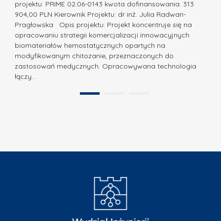
N
projektu: PRIME 02.06-0143 kwota dofinansowania: 313
a
a
904,00 PLN Kierownik Projektu: dr inż. Julia Radwan-
.
Pragłowska Opis projektu: Projekt koncentruje się na
g
N
opracowaniu strategii komercjalizacji innowacyjnych
r
biomateriałów hemostatycznych opartych na
a
o
modyfikowanym chitozanie, przeznaczonych do
t
d
zastosowań medycznych. Opracowywana technologia
u
łączy…
ę
r
A
a
1
2
B
”
B