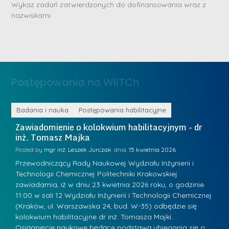
D
Wykaz zadań zatwierdzonych do dofinansowania wraz z
r
nazwiskami
r
i
i
n
n
ż
ż
.
.
J
Postępowania na WIiTCh
M
u
a
l
r
ne
Badania i nauka
Postępowania habilitacyjne
B
i
i
Zawiadomienie o kolokwium habilitacyjnym - dr
Z
a
inż. Tomasz Majka
i
a
R
K
Posted by
mgr inż. Leszek Jurczak
15 kwietnia 2026
Po
a
u
Przewodniczący Rady Naukowej Wydziału Inżynierii i
P
d
Technologii Chemicznej Politechniki Krakowskiej
Te
r
w
zawiadamia, iż w dniu 23 kwietnia 2026 roku, o godzinie
za
a
.
11:00 w sali 12 Wydziału Inżynierii i Technologii Chemicznej
12
a
ń
(Kraków, ul. Warszawska 24, bud. W-35) odbędzie się
(
n
w
s
kolokwium habilitacyjne dr inż. Tomasza Majki.
ko
-
Osiągnięcie naukowe będące podstawą ubiegania się o…
O